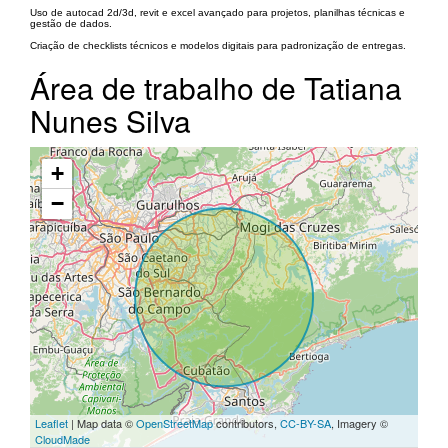
Uso de autocad 2d/3d, revit e excel avançado para projetos, planilhas técnicas e
gestão de dados.
Criação de checklists técnicos e modelos digitais para padronização de entregas.
Área de trabalho de Tatiana
Nunes Silva
+
−
Leaflet
| Map data ©
OpenStreetMap
contributors,
CC-BY-SA
, Imagery ©
CloudMade