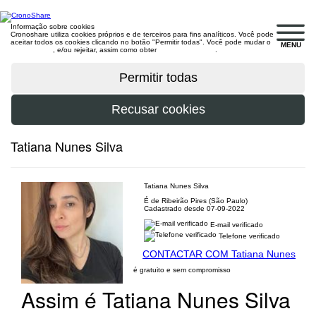
Informação sobre cookies
Cronoshare utiliza cookies próprios e de terceiros para fins analíticos. Você pode
aceitar todos os cookies clicando no botão "Permitir todas". Você pode mudar o
MENU
configuração
, e/ou rejeitar, assim como obter
mais informações
.
Tatiana Nunes Silva
Tatiana Nunes Silva
É de Ribeirão Pires (São Paulo)
Cadastrado desde 07-09-2022
E-mail verificado
Telefone verificado
CONTACTAR COM Tatiana Nunes
é gratuito e sem compromisso
Assim é Tatiana Nunes Silva