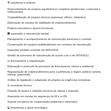
🏗️ arquitetura e projetos
Desenvolvimento de projetos arquitetônicos completos (residenciais, comerciais e
institucionais).
Compatibilização de projetos técnicos (estrutural, elétrico, hidráulico).
Elaboração de estudos de viabilidade de empreendimentos.
Projetos executivos e layouts funcionais.
🏢 supervisão e manutenção predial
Planejamento e acompanhamento de manutenção preventiva e corretiva.
Coordenação de equipes multidisciplinares em contratos de manutenção.
Inspeções prediais conforme nbr 9452/2016.
Gestão de processos de manutenção de acordo com a nbr 5674/2012.
📜 licenciamento e regularização
Elaboração e protocolo de processos de licenciamento urbano e ambiental.
Regularização de empreendimentos junto a prefeituras e órgãos públicos (cetesb,
sabesp, graprohab).
Análise de legislação e adaptação de projetos às exigências normativas.
⚖️ consultoria técnica
Emissão de laudos e relatórios técnicos de vistoria e inspeção.
Assessoria em normas de segurança (nr-33 e nr-35).
Suporte em planos de compensação ambiental e urbanística.
💻 ferramentas e apoio tecnológico