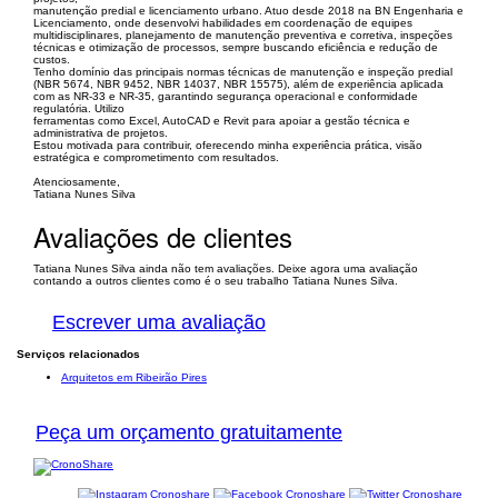
manutenção predial e licenciamento urbano. Atuo desde 2018 na BN Engenharia e
Licenciamento, onde desenvolvi habilidades em coordenação de equipes
multidisciplinares, planejamento de manutenção preventiva e corretiva, inspeções
técnicas e otimização de processos, sempre buscando eficiência e redução de
custos.
Tenho domínio das principais normas técnicas de manutenção e inspeção predial
(NBR 5674, NBR 9452, NBR 14037, NBR 15575), além de experiência aplicada
com as NR-33 e NR-35, garantindo segurança operacional e conformidade
regulatória. Utilizo
ferramentas como Excel, AutoCAD e Revit para apoiar a gestão técnica e
administrativa de projetos.
Estou motivada para contribuir, oferecendo minha experiência prática, visão
estratégica e comprometimento com resultados.
Atenciosamente,
Tatiana Nunes Silva
Avaliações de clientes
Tatiana Nunes Silva ainda não tem avaliações. Deixe agora uma avaliação
contando a outros clientes como é o seu trabalho Tatiana Nunes Silva.
Escrever uma avaliação
Serviços relacionados
Arquitetos em Ribeirão Pires
Peça um orçamento gratuitamente