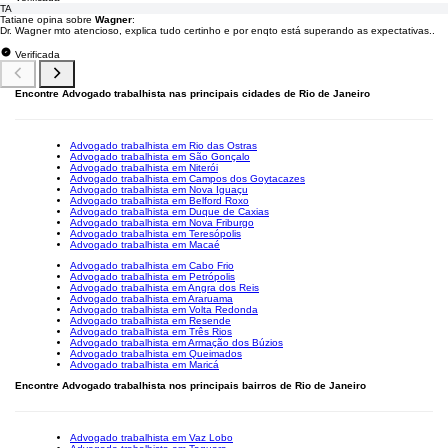
TA
Tatiane opina sobre
Wagner
:
Dr. Wagner mto atencioso, explica tudo certinho e por enqto está superando as expectativas..
Verificada
Encontre Advogado trabalhista nas principais cidades de Rio de Janeiro
Advogado trabalhista em Rio das Ostras
Advogado trabalhista em São Gonçalo
Advogado trabalhista em Niterói
Advogado trabalhista em Campos dos Goytacazes
Advogado trabalhista em Nova Iguaçu
Advogado trabalhista em Belford Roxo
Advogado trabalhista em Duque de Caxias
Advogado trabalhista em Nova Friburgo
Advogado trabalhista em Teresópolis
Advogado trabalhista em Macaé
Advogado trabalhista em Cabo Frio
Advogado trabalhista em Petrópolis
Advogado trabalhista em Angra dos Reis
Advogado trabalhista em Araruama
Advogado trabalhista em Volta Redonda
Advogado trabalhista em Resende
Advogado trabalhista em Três Rios
Advogado trabalhista em Armação dos Búzios
Advogado trabalhista em Queimados
Advogado trabalhista em Maricá
Encontre Advogado trabalhista nos principais bairros de Rio de Janeiro
Advogado trabalhista em Vaz Lobo