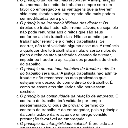
O princípio da norma mais favorável:
A interpretação
das normas do direito do trabalho sempre será em
favor do empregado e as vantagens que já tiverem
sido conquistadas pelo empregado não mais podem
ser modificadas para pior.
O princípio da irrenunciabilidade dos direitos:
Os
direitos do trabalhador são irrenunciáveis, ou seja, ele
não pode renunciar aos direitos que são seus
conforme as leis trabalhistas. Não se admite que o
trabalhador renuncie a direitos trabalhistas. Se
ocorrer, não terá validade alguma esse ato. A renúncia
a qualquer direito trabalhista é nula, e serão nulos de
pleno direito os atos praticados visando desvirtuar,
impedir ou fraudar a aplicação dos preceitos do direito
do trabalho.
O princípio de que toda tentativa de fraudar o direito
do trabalho será nula:
A justiça trabalhista não admite
fraude e não reconhece os atos praticados que
estejam em desacordo com o direito do trabalho. É
como se esses atos simulados não houvessem
existido.
O princípio da continuidade da relação de emprego:
O
contrato de trabalho terá validade por tempo
indeterminado. O ônus de provar o término do
contrato de trabalho é do empregador, pois o princípio
da continuidade da relação de emprego constitui
presunção favorável ao empregado.
O princípio da intangibilidade salarial:
É proibido ao