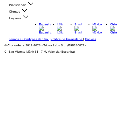
Profissionais
Clientes
Empresa
Espanha
Itália
Brasil
México
Chile
Termos e Condições de Uso
|
Política de Privacidade
|
Cookies
©
Cronoshare
2012-2026 - Tridea Labs S.L. (B98386022)
C. San Vicente Mártir 83 - 7 M, Valencia (Espanha)