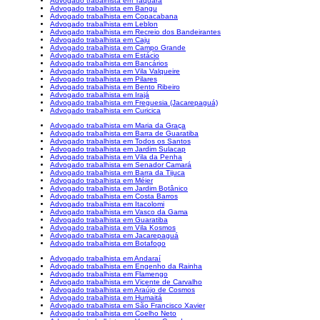
Advogado trabalhista em Taquara
Advogado trabalhista em Bangu
Advogado trabalhista em Copacabana
Advogado trabalhista em Leblon
Advogado trabalhista em Recreio dos Bandeirantes
Advogado trabalhista em Caju
Advogado trabalhista em Campo Grande
Advogado trabalhista em Estácio
Advogado trabalhista em Bancários
Advogado trabalhista em Vila Valqueire
Advogado trabalhista em Pilares
Advogado trabalhista em Bento Ribeiro
Advogado trabalhista em Irajá
Advogado trabalhista em Freguesia (Jacarepaguá)
Advogado trabalhista em Curicica
Advogado trabalhista em Maria da Graça
Advogado trabalhista em Barra de Guaratiba
Advogado trabalhista em Todos os Santos
Advogado trabalhista em Jardim Sulacap
Advogado trabalhista em Vila da Penha
Advogado trabalhista em Senador Camará
Advogado trabalhista em Barra da Tijuca
Advogado trabalhista em Méier
Advogado trabalhista em Jardim Botânico
Advogado trabalhista em Costa Barros
Advogado trabalhista em Itacolomi
Advogado trabalhista em Vasco da Gama
Advogado trabalhista em Guaratiba
Advogado trabalhista em Vila Kosmos
Advogado trabalhista em Jacarepaguá
Advogado trabalhista em Botafogo
Advogado trabalhista em Andaraí
Advogado trabalhista em Engenho da Rainha
Advogado trabalhista em Flamengo
Advogado trabalhista em Vicente de Carvalho
Advogado trabalhista em Araújo de Cosmos
Advogado trabalhista em Humaitá
Advogado trabalhista em São Francisco Xavier
Advogado trabalhista em Coelho Neto