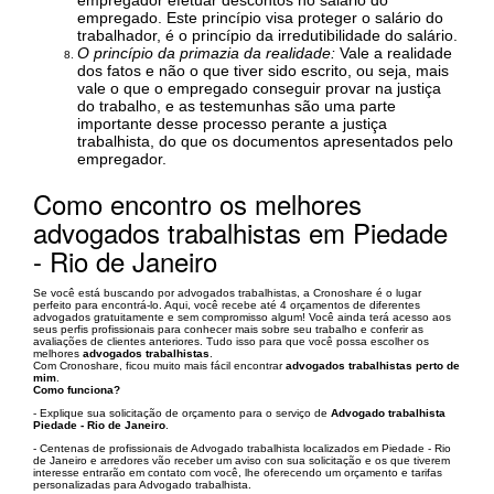
empregador efetuar descontos no salário do
empregado. Este princípio visa proteger o salário do
trabalhador, é o princípio da irredutibilidade do salário.
O princípio da primazia da realidade:
Vale a realidade
dos fatos e não o que tiver sido escrito, ou seja, mais
vale o que o empregado conseguir provar na justiça
do trabalho, e as testemunhas são uma parte
importante desse processo perante a justiça
trabalhista, do que os documentos apresentados pelo
empregador.
Como encontro os melhores
advogados trabalhistas em Piedade
- Rio de Janeiro
Se você está buscando por advogados trabalhistas, a Cronoshare é o lugar
perfeito para encontrá-lo. Aqui, você recebe até 4 orçamentos de diferentes
advogados gratuitamente e sem compromisso algum! Você ainda terá acesso aos
seus perfis profissionais para conhecer mais sobre seu trabalho e conferir as
avaliações de clientes anteriores. Tudo isso para que você possa escolher os
melhores
advogados trabalhistas
.
Com Cronoshare, ficou muito mais fácil encontrar
advogados trabalhistas perto de
mim
.
Como funciona?
- Explique sua solicitação de orçamento para o serviço de
Advogado trabalhista
Piedade - Rio de Janeiro
.
- Centenas de profissionais de Advogado trabalhista localizados em Piedade - Rio
de Janeiro e arredores vão receber um aviso con sua solicitação e os que tiverem
interesse entrarão em contato com você, lhe oferecendo um orçamento e tarifas
personalizadas para Advogado trabalhista.