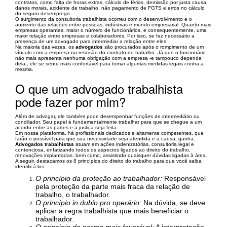
contratos, como falta de horas extras, cálculo de férias, demissão por justa causa,
danos morais, acidente de trabalho, não pagamento de FGTS e erros no cálculo
do seguro desemprego.
O surgimento da consultoria trabalhista ocorreu com o desenvolvimento e o
aumento das relações entre pessoas, indústrias e mundo empresarial. Quanto mais
empresas operantes, maior o número de funcionários, e consequentemente, uma
maior relação entre empresas e colaboradores. Por isso, se faz necessário a
presença de um advogado para intermediar a relação entre eles.
Na maioria das vezes, os
advogados
são procurados após o rompimento de um
vínculo com a empresa ou rescisão do contrato de trabalho. Já que o funcionário
não mais apresenta nenhuma obrigação com a empresa -e tampouco depende
dela-, ele se sente mais confortável para tomar algumas medidas legais contra a
mesma.
O que um advogado trabalhista
pode fazer por mim?
Além de advogar, ele também pode desempenhar funções de intermediário ou
conciliador. Seu papel é fundamentalmente trabalhar para que se chegue a um
acordo entre as partes e a justiça seja feita.
Em nossa plataforma, há profissionais dedicados e altamente competentes, que
farão o possível para que sua necessidade seja atendida e a causa, ganha.
Advogados trabalhistas
atuam em ações indenizatórias, consultoria legal e
contenciosa, enfatizando todos os aspectos ligados ao direito do trabalho,
renovações implantadas, bem como, assistindo quaisquer dúvidas ligadas à área.
A seguir, destacamos os 8 princípios do direito do trabalho para que você saiba
identificá-los:
O princípio da proteção ao trabalhador:
Responsável
pela proteção da parte mais fraca da relação de
trabalho, o trabalhador.
O princípio in dubio pro operário:
Na dúvida, se deve
aplicar a regra trabalhista que mais beneficiar o
trabalhador.