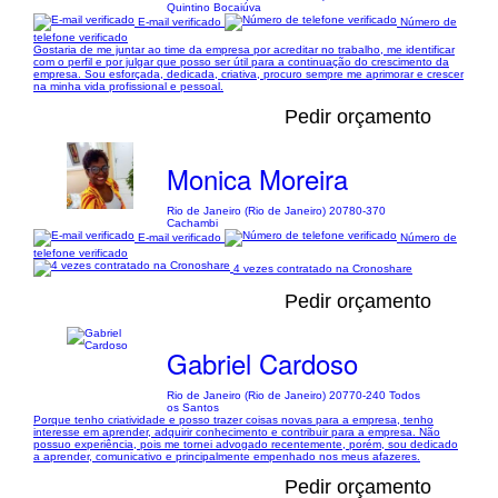
Quintino Bocaiúva
E-mail verificado
Número de
telefone verificado
Gostaria de me juntar ao time da empresa por acreditar no trabalho, me identificar
com o perfil e por julgar que posso ser útil para a continuação do crescimento da
empresa. Sou esforçada, dedicada, criativa, procuro sempre me aprimorar e crescer
na minha vida profissional e pessoal.
Pedir orçamento
Monica Moreira
Rio de Janeiro (Rio de Janeiro) 20780-370
Cachambi
E-mail verificado
Número de
telefone verificado
4 vezes contratado na Cronoshare
Pedir orçamento
Gabriel Cardoso
Rio de Janeiro (Rio de Janeiro) 20770-240 Todos
os Santos
Porque tenho criatividade e posso trazer coisas novas para a empresa, tenho
interesse em aprender, adquirir conhecimento e contribuir para a empresa. Não
possuo experiência, pois me tornei advogado recentemente, porém, sou dedicado
a aprender, comunicativo e principalmente empenhado nos meus afazeres.
Pedir orçamento