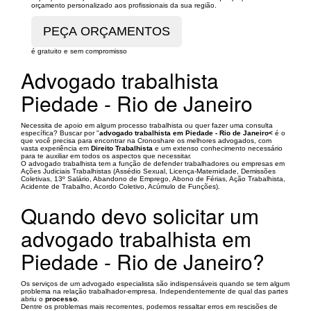
orçamento personalizado aos profissionais da sua região.
é gratuito e sem compromisso
Advogado trabalhista
Piedade - Rio de Janeiro
Necessita de apoio em algum processo trabalhista ou quer fazer uma consulta
específica? Buscar por "
advogado trabalhista em Piedade - Rio de Janeiro<
é o
que você precisa para encontrar na Cronoshare os melhores advogados, com
vasta experiência em
Direito Trabalhista
e um extenso conhecimento necessário
para te auxiliar em todos os aspectos que necessitar.
O advogado trabalhista tem a função de defender trabalhadores ou empresas em
Ações Judiciais Trabalhistas (Assédio Sexual, Licença-Maternidade, Demissões
Coletivas, 13º Salário, Abandono de Emprego, Abono de Férias, Ação Trabalhista,
Acidente de Trabalho, Acordo Coletivo, Acúmulo de Funções).
Quando devo solicitar um
advogado trabalhista em
Piedade - Rio de Janeiro?
Os serviços de um advogado especialista são indispensáveis quando se tem algum
problema na relação trabalhador-empresa. Independentemente de qual das partes
abriu o
processo
.
Dentre os problemas mais recorrentes, podemos ressaltar erros em rescisões de