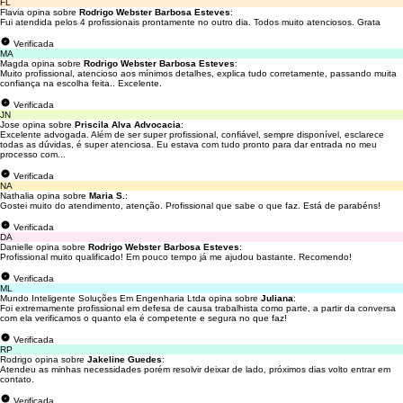
FL
Flavia opina sobre
Rodrigo Webster Barbosa Esteves
:
Fui atendida pelos 4 profissionais prontamente no outro dia. Todos muito atenciosos. Grata
Verificada
MA
Magda opina sobre
Rodrigo Webster Barbosa Esteves
:
Muito profissional, atencioso aos mínimos detalhes, explica tudo corretamente, passando muita
confiança na escolha feita.. Excelente.
Verificada
JN
Jose opina sobre
Priscila Alva Advocacia
:
Excelente advogada. Além de ser super profissional, confiável, sempre disponível, esclarece
todas as dúvidas, é super atenciosa. Eu estava com tudo pronto para dar entrada no meu
processo com...
Verificada
NA
Nathalia opina sobre
Maria S.
:
Gostei muito do atendimento, atenção. Profissional que sabe o que faz. Está de parabéns!
Verificada
DA
Danielle opina sobre
Rodrigo Webster Barbosa Esteves
:
Profissional muito qualificado! Em pouco tempo já me ajudou bastante. Recomendo!
Verificada
ML
Mundo Inteligente Soluções Em Engenharia Ltda opina sobre
Juliana
:
Foi extremamente profissional em defesa de causa trabalhista como parte, a partir da conversa
com ela verificamos o quanto ela é competente e segura no que faz!
Verificada
RP
Rodrigo opina sobre
Jakeline Guedes
:
Atendeu as minhas necessidades porém resolvir deixar de lado, próximos dias volto entrar em
contato.
Verificada