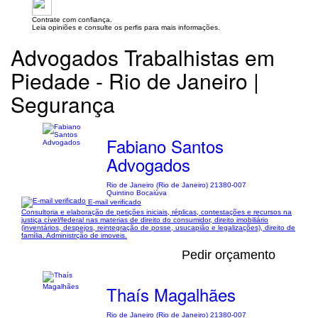
Contrate com confiança.
Leia opiniões e consulte os perfis para mais informações.
Advogados Trabalhistas em
Piedade - Rio de Janeiro |
Segurança
Fabiano Santos
Advogados
Rio de Janeiro (Rio de Janeiro) 21380-007
Quintino Bocaiúva
E-mail verificado
Consultoria e elaboração de petições iniciais, réplicas, contestações e recursos na
justiça cível/federal nas materias de direito do consumidor, direito imobiliário
(inventários, despejos, reintegração de posse, usucapião e legalizações), direito de
família. Administrção de imoveis.
Pedir orçamento
Thaís Magalhães
Rio de Janeiro (Rio de Janeiro) 21380-007