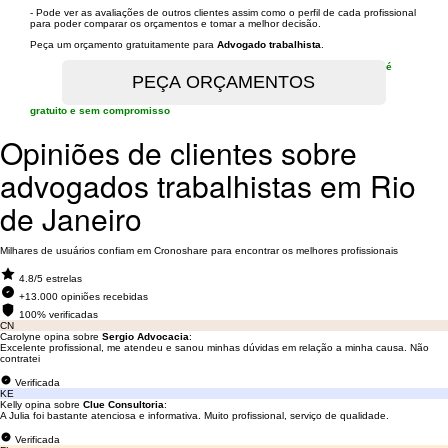
- Pode ver as avaliações de outros clientes assim como o perfil de cada profissional
para poder comparar os orçamentos e tomar a melhor decisão.
Peça um orçamento gratuitamente para
Advogado trabalhista
.
é
gratuito e sem compromisso
Opiniões de clientes sobre
advogados trabalhistas em Rio
de Janeiro
Milhares de usuários confiam em Cronoshare para encontrar os melhores profissionais
4.8/5 estrelas
+13.000 opiniões recebidas
100% verificadas
CN
Carolyne opina sobre
Sergio Advocacia
:
Excelente profissional, me atendeu e sanou minhas dúvidas em relação a minha causa. Não
contratei
Verificada
KE
Kelly opina sobre
Clue Consultoria
:
A Julia foi bastante atenciosa e informativa. Muito profissional, serviço de qualidade.
Verificada