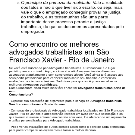
O princípio da primazia da realidade:
Vale a realidade
dos fatos e não o que tiver sido escrito, ou seja, mais
vale o que o empregado conseguir provar na justiça
do trabalho, e as testemunhas são uma parte
importante desse processo perante a justiça
trabalhista, do que os documentos apresentados pelo
empregador.
Como encontro os melhores
advogados trabalhistas em São
Francisco Xavier - Rio de Janeiro
Se você está buscando por advogados trabalhistas, a Cronoshare é o lugar
perfeito para encontrá-lo. Aqui, você recebe até 4 orçamentos de diferentes
advogados gratuitamente e sem compromisso algum! Você ainda terá acesso aos
seus perfis profissionais para conhecer mais sobre seu trabalho e conferir as
avaliações de clientes anteriores. Tudo isso para que você possa escolher os
melhores
advogados trabalhistas
.
Com Cronoshare, ficou muito mais fácil encontrar
advogados trabalhistas perto de
mim
.
Como funciona?
- Explique sua solicitação de orçamento para o serviço de
Advogado trabalhista
São Francisco Xavier - Rio de Janeiro
.
- Centenas de profissionais de Advogado trabalhista localizados em São Francisco
Xavier - Rio de Janeiro e arredores vão receber um aviso con sua solicitação e os
que tiverem interesse entrarão em contato com você, lhe oferecendo um orçamento
e tarifas personalizadas para Advogado trabalhista.
- Pode ver as avaliações de outros clientes assim como o perfil de cada profissional
para poder comparar os orçamentos e tomar a melhor decisão.