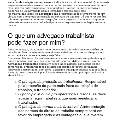
aumento das relações entre pessoas, indústrias e mundo empresarial. Quanto mais
empresas operantes, maior o número de funcionários, e consequentemente, uma
maior relação entre empresas e colaboradores. Por isso, se faz necessário a
presença de um advogado para intermediar a relação entre eles.
Na maioria das vezes, os
advogados
são procurados após o rompimento de um
vínculo com a empresa ou rescisão do contrato de trabalho. Já que o funcionário
não mais apresenta nenhuma obrigação com a empresa -e tampouco depende
dela-, ele se sente mais confortável para tomar algumas medidas legais contra a
mesma.
O que um advogado trabalhista
pode fazer por mim?
Além de advogar, ele também pode desempenhar funções de intermediário ou
conciliador. Seu papel é fundamentalmente trabalhar para que se chegue a um
acordo entre as partes e a justiça seja feita.
Em nossa plataforma, há profissionais dedicados e altamente competentes, que
farão o possível para que sua necessidade seja atendida e a causa, ganha.
Advogados trabalhistas
atuam em ações indenizatórias, consultoria legal e
contenciosa, enfatizando todos os aspectos ligados ao direito do trabalho,
renovações implantadas, bem como, assistindo quaisquer dúvidas ligadas à área.
A seguir, destacamos os 8 princípios do direito do trabalho para que você saiba
identificá-los:
O princípio da proteção ao trabalhador:
Responsável
pela proteção da parte mais fraca da relação de
trabalho, o trabalhador.
O princípio in dubio pro operário:
Na dúvida, se deve
aplicar a regra trabalhista que mais beneficiar o
trabalhador.
O princípio da norma mais favorável:
A interpretação
das normas do direito do trabalho sempre será em
favor do empregado e as vantagens que já tiverem