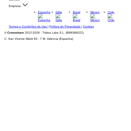
Empresa
Espanha
Itália
Brasil
México
Chile
Termos e Condições de Uso
|
Política de Privacidade
|
Cookies
©
Cronoshare
2012-2026 - Tridea Labs S.L. (B98386022)
C. San Vicente Mártir 83 - 7 M, Valencia (Espanha)