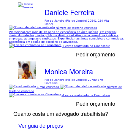
Daniele Ferreira
Rio de Janeiro (Rio de Janeiro) 20541-024 Vila
Isabel
Número de telefone verificado
Profissional com mais de 15 anos de experiência na área jurídica, em especial
direito do trabalho, direito público e direito cível. Atua como consultora jurídica a
empresas, autarquias e sindicatos. Experiência nas áreas consultiva e contenciosa.
Experiência em gestão de escritório de advocacia.
1 vezes contratado na Cronoshare
Pedir orçamento
Monica Moreira
Rio de Janeiro (Rio de Janeiro) 20780-370
Cachambi
E-mail verificado
Número de
telefone verificado
4 vezes contratado na Cronoshare
Pedir orçamento
Quanto custa um advogado trabalhista?
Ver guia de preços