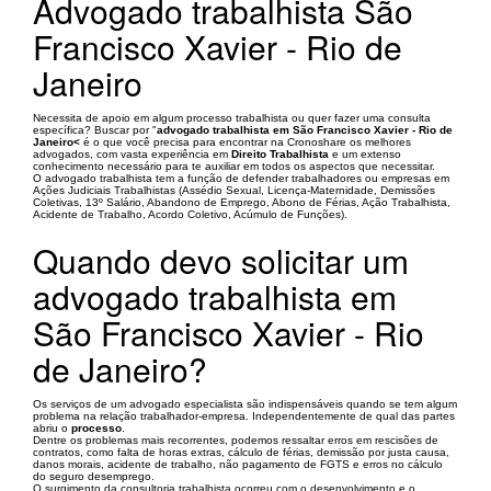
Advogado trabalhista São
Francisco Xavier - Rio de
Janeiro
Necessita de apoio em algum processo trabalhista ou quer fazer uma consulta
específica? Buscar por "
advogado trabalhista em São Francisco Xavier - Rio de
Janeiro<
é o que você precisa para encontrar na Cronoshare os melhores
advogados, com vasta experiência em
Direito Trabalhista
e um extenso
conhecimento necessário para te auxiliar em todos os aspectos que necessitar.
O advogado trabalhista tem a função de defender trabalhadores ou empresas em
Ações Judiciais Trabalhistas (Assédio Sexual, Licença-Maternidade, Demissões
Coletivas, 13º Salário, Abandono de Emprego, Abono de Férias, Ação Trabalhista,
Acidente de Trabalho, Acordo Coletivo, Acúmulo de Funções).
Quando devo solicitar um
advogado trabalhista em
São Francisco Xavier - Rio
de Janeiro?
Os serviços de um advogado especialista são indispensáveis quando se tem algum
problema na relação trabalhador-empresa. Independentemente de qual das partes
abriu o
processo
.
Dentre os problemas mais recorrentes, podemos ressaltar erros em rescisões de
contratos, como falta de horas extras, cálculo de férias, demissão por justa causa,
danos morais, acidente de trabalho, não pagamento de FGTS e erros no cálculo
do seguro desemprego.
O surgimento da consultoria trabalhista ocorreu com o desenvolvimento e o