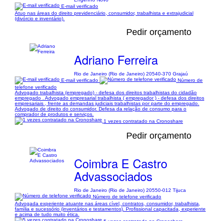
E-mail verificado
Atuo nas áreas do direito previdenciário, consumidor, trabalhista e extrajudicial
(divórcio e inventário).
Pedir orçamento
Adriano Ferreira
Rio de Janeiro (Rio de Janeiro) 20540-370 Grajaú
E-mail verificado
Número de
telefone verificado
Advogado trabalhista (empregado) - defesa dos direitos trabalhistas do cidadão
empregado . Advogado empresarial trabalhista ( empregador ) - defesa dos direitos
empresariais , frente as demandas judiciais trabalhistas por parte do empregado.
Advogado de direito do consumidor. Defesa da relação de consumo para o
comprador de produtos e serviços.
1 vezes contratado na Cronoshare
Pedir orçamento
Coimbra E Castro
Advassociados
Rio de Janeiro (Rio de Janeiro) 20550-012 Tijuca
Número de telefone verificado
Advogada experiente atuante nas áreas cível, contratos, consumidor, trabalhista,
família e sucessório (inventários e testamentos). Profissional capacitada, experiente
e acima de tudo muito ética.