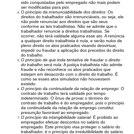
sido conquistadas pelo empregado não mais podem
ser modificadas para pior.
O princípio da irrenunciabilidade dos direitos:
Os
direitos do trabalhador são irrenunciáveis, ou seja, ele
não pode renunciar aos direitos que são seus
conforme as leis trabalhistas. Não se admite que o
trabalhador renuncie a direitos trabalhistas. Se
ocorrer, não terá validade alguma esse ato. A renúncia
a qualquer direito trabalhista é nula, e serão nulos de
pleno direito os atos praticados visando desvirtuar,
impedir ou fraudar a aplicação dos preceitos do direito
do trabalho.
O princípio de que toda tentativa de fraudar o direito
do trabalho será nula:
A justiça trabalhista não admite
fraude e não reconhece os atos praticados que
estejam em desacordo com o direito do trabalho. É
como se esses atos simulados não houvessem
existido.
O princípio da continuidade da relação de emprego:
O
contrato de trabalho terá validade por tempo
indeterminado. O ônus de provar o término do
contrato de trabalho é do empregador, pois o princípio
da continuidade da relação de emprego constitui
presunção favorável ao empregado.
O princípio da intangibilidade salarial:
É proibido ao
empregador efetuar descontos no salário do
empregado. Este princípio visa proteger o salário do
trabalhador, é o princípio da irredutibilidade do salário.