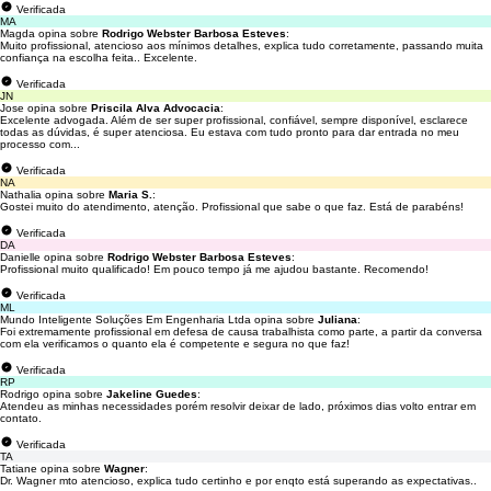
Verificada
MA
Magda opina sobre
Rodrigo Webster Barbosa Esteves
:
Muito profissional, atencioso aos mínimos detalhes, explica tudo corretamente, passando muita
confiança na escolha feita.. Excelente.
Verificada
JN
Jose opina sobre
Priscila Alva Advocacia
:
Excelente advogada. Além de ser super profissional, confiável, sempre disponível, esclarece
todas as dúvidas, é super atenciosa. Eu estava com tudo pronto para dar entrada no meu
processo com...
Verificada
NA
Nathalia opina sobre
Maria S.
:
Gostei muito do atendimento, atenção. Profissional que sabe o que faz. Está de parabéns!
Verificada
DA
Danielle opina sobre
Rodrigo Webster Barbosa Esteves
:
Profissional muito qualificado! Em pouco tempo já me ajudou bastante. Recomendo!
Verificada
ML
Mundo Inteligente Soluções Em Engenharia Ltda opina sobre
Juliana
:
Foi extremamente profissional em defesa de causa trabalhista como parte, a partir da conversa
com ela verificamos o quanto ela é competente e segura no que faz!
Verificada
RP
Rodrigo opina sobre
Jakeline Guedes
:
Atendeu as minhas necessidades porém resolvir deixar de lado, próximos dias volto entrar em
contato.
Verificada
TA
Tatiane opina sobre
Wagner
:
Dr. Wagner mto atencioso, explica tudo certinho e por enqto está superando as expectativas..