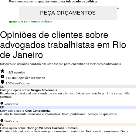
Peça um orçamento gratuitamente para
Advogado trabalhista
.
é
gratuito e sem compromisso
Opiniões de clientes sobre
advogados trabalhistas em Rio
de Janeiro
Milhares de usuários confiam em Cronoshare para encontrar os melhores profissionais
4.8/5 estrelas
+13.000 opiniões recebidas
100% verificadas
CN
Carolyne opina sobre
Sergio Advocacia
:
Excelente profissional, me atendeu e sanou minhas dúvidas em relação a minha causa. Não
contratei
Verificada
KE
Kelly opina sobre
Clue Consultoria
:
A Julia foi bastante atenciosa e informativa. Muito profissional, serviço de qualidade.
Verificada
FL
Flavia opina sobre
Rodrigo Webster Barbosa Esteves
:
Fui atendida pelos 4 profissionais prontamente no outro dia. Todos muito atenciosos. Grata