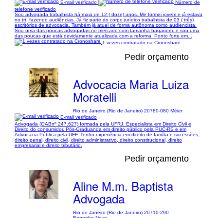
E-mail verificado
Número de
telefone verificado
Sou advogada trabalhista há maia de 12 ( doze) anos. Me formei jovem e já estava
no trt, fazendo audiências. Já fiz parte do corpo jurídico trabalhista de 03 ( três)
escritórios de advocacia. Também já atuei de forma autônoma como audiencista.
Sou uma das poucas advogadas no mercado com tamanha bagagem, e sou uma
das poucas que está devidamente atualizada com a reforma. Ponto forte em...
1 vezes contratado na Cronoshare
Pedir orçamento
Advocacia Maria Luiza
Moratelli
Rio de Janeiro (Rio de Janeiro) 20780-080 Méier
E-mail verificado
Advogada (OABnº 247.627) formada pela UFRJ. Especialista em Direito Civil e
Direito do consumidor. Pós-Graduanda em direito público pela PUC-RS e em
Advocacia Pública pela UFF. Tenho experiência em direito de família e sucessões,
direito penal, direito civil, direito administrativo, direito constitucional, direito
empresarial e direito tributário.
Pedir orçamento
Aline M.m. Baptista
Advogada
Rio de Janeiro (Rio de Janeiro) 20710-290
Engenho Novo