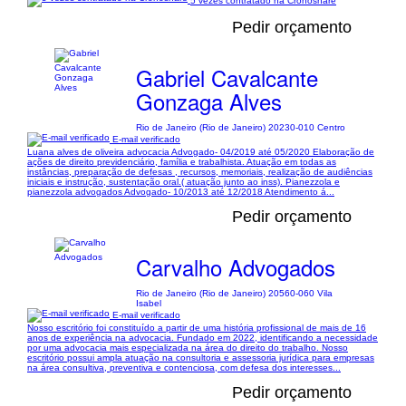
5 vezes contratado na Cronoshare
Pedir orçamento
Gabriel Cavalcante
Gonzaga Alves
Rio de Janeiro (Rio de Janeiro) 20230-010 Centro
E-mail verificado
Luana alves de oliveira advocacia Advogado- 04/2019 até 05/2020 Elaboração de
ações de direito previdenciário, família e trabalhista. Atuação em todas as
instâncias, preparação de defesas , recursos, memoriais, realização de audiências
iniciais e instrução, sustentação oral.( atuação junto ao inss). Pianezzola e
pianezzola advogados Advogado- 10/2013 até 12/2018 Atendimento á...
Pedir orçamento
Carvalho Advogados
Rio de Janeiro (Rio de Janeiro) 20560-060 Vila
Isabel
E-mail verificado
Nosso escritório foi constituído a partir de uma história profissional de mais de 16
anos de experiência na advocacia. Fundado em 2022, identificando a necessidade
por uma advocacia mais especializada na área do direito do trabalho. Nosso
escritório possui ampla atuação na consultoria e assessoria jurídica para empresas
na área consultiva, preventiva e contenciosa, com defesa dos interesses...
Pedir orçamento