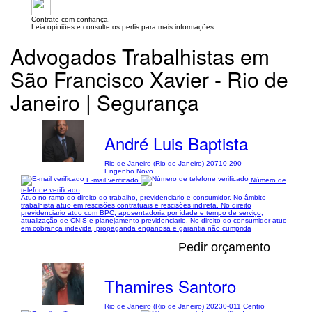
Contrate com confiança.
Leia opiniões e consulte os perfis para mais informações.
Advogados Trabalhistas em
São Francisco Xavier - Rio de
Janeiro | Segurança
André Luis Baptista
Rio de Janeiro (Rio de Janeiro) 20710-290
Engenho Novo
E-mail verificado
Número de
telefone verificado
Atuo no ramo do direito do trabalho, previdenciario e consumidor. No âmbito
trabalhista atuo em rescisões contratuais e rescisões indireta. No direito
previdenciario atuo com BPC, aposentadoria por idade e tempo de serviço,
atualização de CNIS e planejamento previdenciario. No direito do consumidor atuo
em cobrança indevida, propaganda enganosa e garantia não cumprida
Pedir orçamento
Thamires Santoro
Rio de Janeiro (Rio de Janeiro) 20230-011 Centro