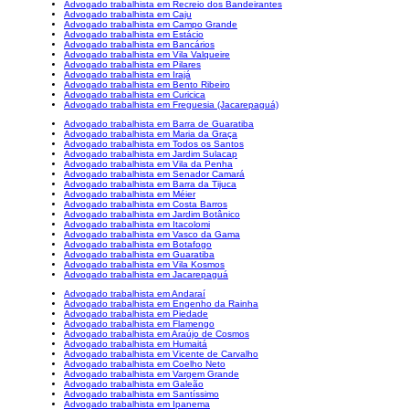
Advogado trabalhista em Recreio dos Bandeirantes
Advogado trabalhista em Caju
Advogado trabalhista em Campo Grande
Advogado trabalhista em Estácio
Advogado trabalhista em Bancários
Advogado trabalhista em Vila Valqueire
Advogado trabalhista em Pilares
Advogado trabalhista em Irajá
Advogado trabalhista em Bento Ribeiro
Advogado trabalhista em Curicica
Advogado trabalhista em Freguesia (Jacarepaguá)
Advogado trabalhista em Barra de Guaratiba
Advogado trabalhista em Maria da Graça
Advogado trabalhista em Todos os Santos
Advogado trabalhista em Jardim Sulacap
Advogado trabalhista em Vila da Penha
Advogado trabalhista em Senador Camará
Advogado trabalhista em Barra da Tijuca
Advogado trabalhista em Méier
Advogado trabalhista em Costa Barros
Advogado trabalhista em Jardim Botânico
Advogado trabalhista em Itacolomi
Advogado trabalhista em Vasco da Gama
Advogado trabalhista em Botafogo
Advogado trabalhista em Guaratiba
Advogado trabalhista em Vila Kosmos
Advogado trabalhista em Jacarepaguá
Advogado trabalhista em Andaraí
Advogado trabalhista em Engenho da Rainha
Advogado trabalhista em Piedade
Advogado trabalhista em Flamengo
Advogado trabalhista em Araújo de Cosmos
Advogado trabalhista em Humaitá
Advogado trabalhista em Vicente de Carvalho
Advogado trabalhista em Coelho Neto
Advogado trabalhista em Vargem Grande
Advogado trabalhista em Galeão
Advogado trabalhista em Santíssimo
Advogado trabalhista em Ipanema