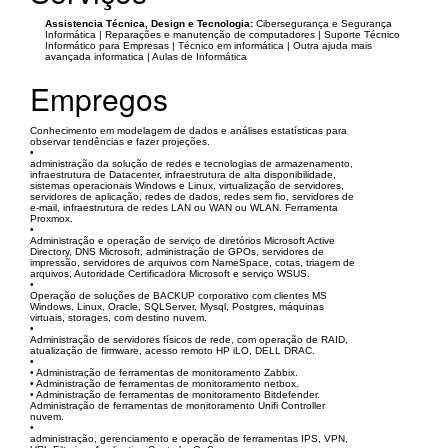
Assistencia Técnica, Design e Tecnologia:
Cibersegurança e Segurança
Informática | Reparações e manutenção de computadores | Suporte Técnico
Informático para Empresas | Técnico em informática | Outra ajuda mais
avançada informatica | Aulas de Informática
Empregos
Conhecimento em modelagem de dados e análises estatísticas para
observar tendências e fazer projeções.
•
administração da solução de redes e tecnologias de armazenamento,
infraestrutura de Datacenter, infraestrutura de alta disponibilidade,
sistemas operacionais Windows e Linux, virtualização de servidores,
servidores de aplicação, redes de dados, redes sem fio, servidores de
e-mail, infraestrutura de redes LAN ou WAN ou WLAN. Ferramenta
Proxmox.
•
Administração e operação de serviço de diretórios Microsoft Active
Directory, DNS Microsoft, administração de GPOs, servidores de
impressão, servidores de arquivos com NameSpace, cotas, triagem de
arquivos, Autoridade Certificadora Microsoft e serviço WSUS.
•
Operação de soluções de BACKUP corporativo com clientes MS
Windows, Linux, Oracle, SQLServer, Mysql, Postgres, máquinas
virtuais, storages, com destino nuvem.
•
Administração de servidores físicos de rede, com operação de RAID,
atualização de firmware, acesso remoto HP iLO, DELL DRAC.
•
• Administração de ferramentas de monitoramento Zabbix.
• Administração de ferramentas de monitoramento netbox.
• Administração de ferramentas de monitoramento Bitdefender.
Administração de ferramentas de monitoramento Unifi Controller
nuvem.
•
administração, gerenciamento e operação de ferramentas IPS, VPN,