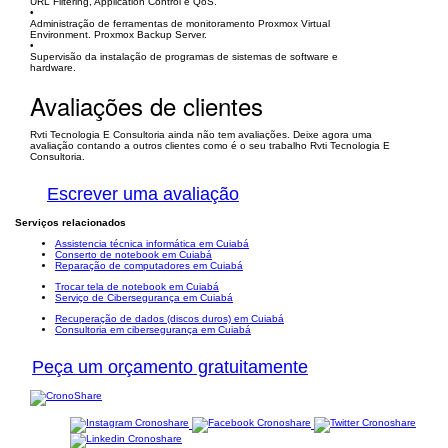
URL Filtering, Application Control e QoS.
•
Administração de ferramentas de monitoramento Proxmox Virtual
Environment. Proxmox Backup Server.
•
Supervisão da instalação de programas de sistemas de software e
hardware.
Avaliações de clientes
Rvti Tecnologia E Consultoria ainda não tem avaliações. Deixe agora uma
avaliação contando a outros clientes como é o seu trabalho Rvti Tecnologia E
Consultoria.
Escrever uma avaliação
Serviços relacionados
Assistencia técnica informática em Cuiabá
Conserto de notebook em Cuiabá
Reparação de computadores em Cuiabá
Trocar tela de notebook em Cuiabá
Serviço de Cibersegurança em Cuiabá
Recuperação de dados (discos duros) em Cuiabá
Consultoria em cibersegurança em Cuiabá
Peça um orçamento gratuitamente