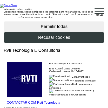
Informação sobre cookies
Cronoshare utiliza cookies próprios e de terceiros para fins analíticos. Você pode
aceitar todos os cookies clicando no botão "Permitir todas". Você pode mudar o
MENU
configuração
, e/ou rejeitar, assim como obter
mais informações
.
Rvti Tecnologia E Consultoria
Rvti Tecnologia E Consultoria
É de Cuiabá (Mato Grosso)
Cadastrado desde 16-10-2017
E-mail verificado
Telefone verificado
Profissional
acreditado
2
vezes contratado em Cronoshare
CONTACTAR COM Rvti Tecnologia
é gratuito e sem compromisso