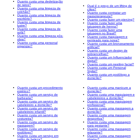
Quanto custa uma dedetização
de ratos?
Qual é o preço de um lifting de
Quanto custa uma limpeza de
cílios?
colchão?
Quanto custa contratar um
Quanto custa uma limpeza de
massoterapeuta?
escritório?
Quanto custa fazer um piercing?
Quanto custa uma limpeza de
Quanto custa fazer uma
lustre?
tatuagem de henna?
Quanto custa uma limpeza de
Quanto custa fazer uma
sofá?
tatuagem no Brasil?
Quanto custa uma limpeza pós-
Quanto custa maquiagem e
obra?
penteado para noiva?
Quanto custa uma personal
Quanto custa um bronzeamento
organizer?
artificial?
Quanto custa um design de
sobrancelhas?
Quanto custa um Influenciador
digital?
Quanto custa um peeling facial?
Quanto custa um Personal
Stylist?
Quanto custa um podólogo a
domicílio?
Quanto custa um procedimento
Quanto custa uma manicure a
estético?
domicílio?
Quanto custa um serviço de
Quanto custa uma maquiagem e
barbearia?
cabeleireiros a domicílio?
Quanto custa um serviço de
Quanto custa uma maquiagem
cabeleireiro a domicílio?
profissional?
Quanto custa um serviço de
Quanto custa uma massagem a
cabeleireiro infantil?
domicílio?
Quanto custa um serviço de
Quanto custa uma massagem
costureira?
desportiva?
Quanto custa um serviço de
Quanto custa uma massagem
massagem?
para gestante?
Quanto custa um serviço de
Quanto custa uma massagem
podólogo?
relaxante?
Quanto custa um serviço em
Quanto custa uma massagem
salão de beleza?
shiatsu?