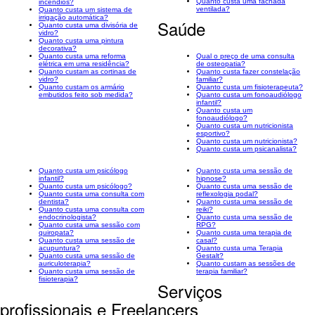
Quanto custa uma fachada
incêndios?
ventilada?
Quanto custa um sistema de
irrigação automática?
Saúde
Quanto custa uma divisória de
vidro?
Quanto custa uma pintura
decorativa?
Quanto custa uma reforma
Qual o preço de uma consulta
elétrica em uma residência?
de osteopatia?
Quanto custam as cortinas de
Quanto custa fazer constelação
vidro?
familiar?
Quanto custam os armário
Quanto custa um fisioterapeuta?
embutidos feito sob medida?
Quanto custa um fonoaudiólogo
infantil?
Quanto custa um
fonoaudiólogo?
Quanto custa um nutricionista
esportivo?
Quanto custa um nutricionista?
Quanto custa um psicanalista?
Quanto custa um psicólogo
Quanto custa uma sessão de
infantil?
hipnose?
Quanto custa um psicólogo?
Quanto custa uma sessão de
Quanto custa uma consulta com
reflexologia podal?
dentista?
Quanto custa uma sessão de
Quanto custa uma consulta com
reiki?
endocrinologista?
Quanto custa uma sessão de
Quanto custa uma sessão com
RPG?
quiropata?
Quanto custa uma terapia de
Quanto custa uma sessão de
casal?
acupuntura?
Quanto custa uma Terapia
Quanto custa uma sessão de
Gestalt?
auriculoterapia?
Quanto custam as sessões de
Quanto custa uma sessão de
terapia familiar?
fisioterapia?
Serviços
profissionais e Freelancers