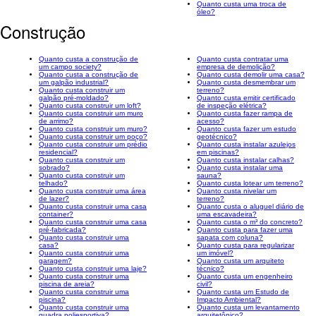
Quanto custa uma troca de
óleo?
Construção
Quanto custa a construção de
Quanto custa contratar uma
um campo society?
empresa de demolição?
Quanto custa a construção de
Quanto custa demolir uma casa?
um galpão industrial?
Quanto custa desmembrar um
Quanto custa construir um
terreno?
galpão pré-moldado?
Quanto custa emitir certificado
Quanto custa construir um loft?
de inspeção elétrica?
Quanto custa construir um muro
Quanto custa fazer rampa de
de arrimo?
acesso?
Quanto custa construir um muro?
Quanto custa fazer um estudo
Quanto custa construir um poço?
geotécnico?
Quanto custa construir um prédio
Quanto custa instalar azulejos
residencial?
em piscinas?
Quanto custa construir um
Quanto custa instalar calhas?
sobrado?
Quanto custa instalar uma
Quanto custa construir um
sauna?
telhado?
Quanto custa lotear um terreno?
Quanto custa construir uma área
Quanto custa nivelar um
de lazer?
terreno?
Quanto custa construir uma casa
Quanto custa o aluguel diário de
container?
uma escavadeira?
Quanto custa construir uma casa
Quanto custa o m³ do concreto?
pré-fabricada?
Quanto custa para fazer uma
Quanto custa construir uma
sapata com coluna?
casa?
Quanto custa para regularizar
Quanto custa construir uma
um imóvel?
garagem?
Quanto custa um arquiteto
Quanto custa construir uma laje?
técnico?
Quanto custa construir uma
Quanto custa um engenheiro
piscina de areia?
civil?
Quanto custa construir uma
Quanto custa um Estudo de
piscina?
Impacto Ambiental?
Quanto custa construir uma
Quanto custa um levantamento
quadra poliesportiva?
arquitetônico?