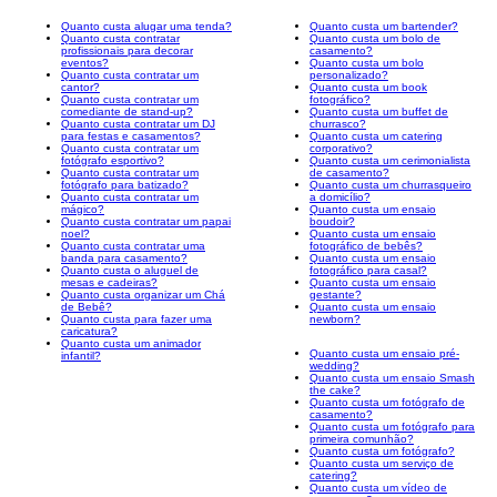
Quanto custa alugar uma tenda?
Quanto custa um bartender?
Quanto custa contratar
Quanto custa um bolo de
profissionais para decorar
casamento?
eventos?
Quanto custa um bolo
Quanto custa contratar um
personalizado?
cantor?
Quanto custa um book
Quanto custa contratar um
fotográfico?
comediante de stand-up?
Quanto custa um buffet de
Quanto custa contratar um DJ
churrasco?
para festas e casamentos?
Quanto custa um catering
Quanto custa contratar um
corporativo?
fotógrafo esportivo?
Quanto custa um cerimonialista
Quanto custa contratar um
de casamento?
fotógrafo para batizado?
Quanto custa um churrasqueiro
Quanto custa contratar um
a domicílio?
mágico?
Quanto custa um ensaio
Quanto custa contratar um papai
boudoir?
noel?
Quanto custa um ensaio
Quanto custa contratar uma
fotográfico de bebês?
banda para casamento?
Quanto custa um ensaio
Quanto custa o aluguel de
fotográfico para casal?
mesas e cadeiras?
Quanto custa um ensaio
Quanto custa organizar um Chá
gestante?
de Bebê?
Quanto custa um ensaio
Quanto custa para fazer uma
newborn?
caricatura?
Quanto custa um animador
Quanto custa um ensaio pré-
infantil?
wedding?
Quanto custa um ensaio Smash
the cake?
Quanto custa um fotógrafo de
casamento?
Quanto custa um fotógrafo para
primeira comunhão?
Quanto custa um fotógrafo?
Quanto custa um serviço de
catering?
Quanto custa um vídeo de