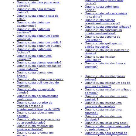
Quanto custa para podar uma
piscina?
palmeira?
Quanto custa cobrir uma
Quanto custa para remover
piscina?
pintura?
Quanto custa colocar azulejos
Quanto custa pintar a sala de
na cozinha?
estar?
Quanto custa colocar
Quanto custa pintar um
revestimento monocapa?
apartamento?
Quanto custa consertar telhado?
Quanto custa pintar um
Quanto custa construir um
escritório?
quarto com banheiro?
Quanto custa pintar um ponto
Quanto custa espuma de
comercial?
poliuretano?
Quanto custa pintar um prédio?
Quanto custa ignifugar um
Quanto custa pintar um quarto?
galpão industrial?
Quanto custa pintar uma
Quanto custa injetar isolamento
fachada?
térmico?
Quanto custa pintar uma
Quanto custa instalar
garagem?
balaústres?
Quanto custa plantar gramado?
Quanto custa instalar forno e
Quanto custa plantar placas de
cooktop?
grama natural?
Quanto custa plantar uma
árvore?
Quanto custa instalar placas
Quanto custa podar uma árvore?
solares?
Quanto custa polir um piso de
Quanto custa instalar um box de
mármore?
vidro no banheiro?
Quanto custa por papel de
Quanto custa instalar um telhado
parede?
de vidro?
Quanto custa por pavimentos
Quanto custa instalar um vaso
contínuos?
sanitário?
Quanto custa por piso de
Quanto custa instalar uma
madeira em todo o
bancada de cozinha?
apartamento? Preços de 2026
Quanto custa instalar uma
Quanto custa rebocar uma
chaminé?
parede?
Quanto custa instalar uma
Quanto custa recarregar o gás
claraboia?
do ar-condicionado?
Quanto custa isolar uma casa?
Quanto custa reformar um
Quanto custa o metro quadrado
armário embutido?
do policarbonato?
Quanto custa reformar um
Quanto custa para adaptar os
móvel?