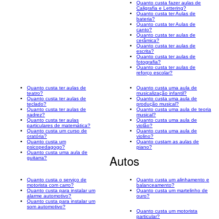
Quanto custa fazer aulas de
Caligrafia e Lettering?
Quanto custa ter Aulas de
bateria?
Quanto custa ter Aulas de
canto?
Quanto custa ter aulas de
cerâmica?
Quanto custa ter aulas de
escrita?
Quanto custa ter aulas de
fotografia?
Quanto custa ter aulas de
reforço escolar?
Quanto custa ter aulas de
Quanto custa uma aula de
teatro?
musicalização infantil?
Quanto custa ter aulas de
Quanto custa uma aula de
teclado?
produção musical?
Quanto custa ter aulas de
Quanto custa uma aula de teoria
xadrez?
musical?
Quanto custa ter aulas
Quanto custa uma aula de
particulares de matemática?
violão?
Quanto custa um curso de
Quanto custa uma aula de
oratória?
violino?
Quanto custa um
Quanto custam as aulas de
psicopedagogo?
piano?
Quanto custa uma aula de
Autos
guitarra?
Quanto custa o serviço de
Quanto custa um alinhamento e
motorista com carro?
balanceamento?
Quanto custa para instalar um
Quanto custa um martelinho de
alarme automotivo?
ouro?
Quanto custa para instalar um
som automotivo?
Quanto custa um motorista
particular?