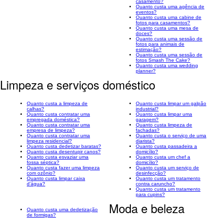
casamento?
Quanto custa uma agência de
eventos?
Quanto custa uma cabine de
fotos para casamentos?
Quanto custa uma mesa de
doces?
Quanto custa uma sessão de
fotos para animais de
estimação?
Quanto custa uma sessão de
fotos Smash The Cake?
Quanto custa uma wedding
planner?
Limpeza e serviços doméstico
Quanto custa a limpeza de
Quanto custa limpar um galpão
calhas?
industrial?
Quanto custa contratar uma
Quanto custa limpar uma
empregada doméstica?
garagem?
Quanto custa contratar uma
Quanto custa limpeza de
empresa de limpeza?
fachadas?
Quanto custa contratar uma
Quanto custa o serviço de uma
limpeza residencial?
diarista?
Quanto custa dedetizar baratas?
Quanto custa passadeira a
Quanto custa desentupir canos?
domicílio?
Quanto custa esvaziar uma
Quanto custa um chef a
fossa séptica?
domicílio?
Quanto custa fazer uma limpeza
Quanto custa um serviço de
com ozônio?
desinfecção?
Quanto custa limpar caixa
Quanto custa um tratamento
d'água?
contra caruncho?
Quanto custa um tratamento
para cupins?
Moda e beleza
Quanto custa uma dedetização
de formigas?