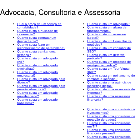
Advocacia, Consultoria e Assessoria
Qual o preço de um serviço de
Quanto custa um advogado?
contabilidade?
Quanto custa um alvará de
Quanto custa a nulidade de
funcionamento?
casamento?
Quanto custa um assessor
Quanto custa contratar um
laboral?
despachante?
Quanto custa um Consultor de
Quanto custa fazer um
negócios?
reconhecimento de paternidade?
Quanto custa um consultor de
Quanto custa tramitar uma
SEO?
herança?
Quanto custa um detetive
Quanto custa um advogado
particular?
civil?
Quanto custa um processo de
Quanto custa um advogado
negligência médica?
criminalista?
Quanto custa um Tour Virtual
Quanto custa um advogado
360º?
empresarial?
Quanto custa um treinamento de
Quanto custa um advogado para
combate a incêndio?
divórcio?
Quanto custa uma agência de
Quanto custa um advogado para
marketing digital?
pensão alimentícia?
Quanto custa uma assessoria de
Quanto custa um advogado
imprensa?
previdenciário?
Quanto custa uma assessoria
Quanto custa um advogado
financeira?
trabalhista?
Quanto custa uma consultoria de
investimentos?
Quanto custa uma consultoria de
proteção de dados?
Quanto custa uma consultoria
em TI?
Quanto custa uma consultoria
financeira pessoal?
Quanto custa uma consultoria