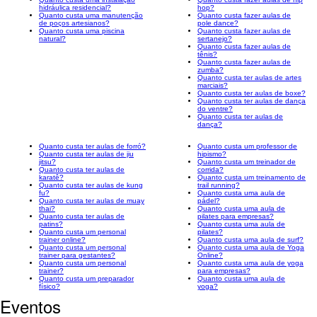
hidráulica residencial?
hop?
Quanto custa uma manutenção
Quanto custa fazer aulas de
de poços artesianos?
pole dance?
Quanto custa uma piscina
Quanto custa fazer aulas de
natural?
sertanejo?
Quanto custa fazer aulas de
tênis?
Quanto custa fazer aulas de
zumba?
Quanto custa ter aulas de artes
marciais?
Quanto custa ter aulas de boxe?
Quanto custa ter aulas de dança
do ventre?
Quanto custa ter aulas de
dança?
Quanto custa ter aulas de forró?
Quanto custa um professor de
Quanto custa ter aulas de jiu
hipismo?
jitsu?
Quanto custa um treinador de
Quanto custa ter aulas de
corrida?
karatê?
Quanto custa um treinamento de
Quanto custa ter aulas de kung
trail running?
fu?
Quanto custa uma aula de
Quanto custa ter aulas de muay
pádel?
thai?
Quanto custa uma aula de
Quanto custa ter aulas de
pilates para empresas?
patins?
Quanto custa uma aula de
Quanto custa um personal
pilates?
trainer online?
Quanto custa uma aula de surf?
Quanto custa um personal
Quanto custa uma aula de Yoga
trainer para gestantes?
Online?
Quanto custa um personal
Quanto custa uma aula de yoga
trainer?
para empresas?
Quanto custa um preparador
Quanto custa uma aula de
físico?
yoga?
Eventos