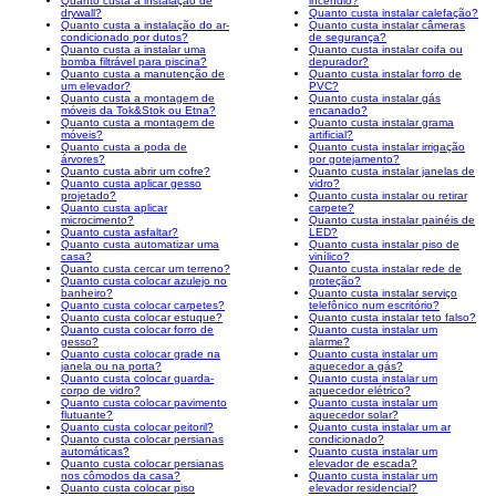
Quanto custa a instalação de
incêndio?
drywall?
Quanto custa instalar calefação?
Quanto custa a instalação do ar-
Quanto custa instalar câmeras
condicionado por dutos?
de segurança?
Quanto custa a instalar uma
Quanto custa instalar coifa ou
bomba filtrável para piscina?
depurador?
Quanto custa a manutenção de
Quanto custa instalar forro de
um elevador?
PVC?
Quanto custa a montagem de
Quanto custa instalar gás
móveis da Tok&Stok ou Etna?
encanado?
Quanto custa a montagem de
Quanto custa instalar grama
móveis?
artificial?
Quanto custa a poda de
Quanto custa instalar irrigação
árvores?
por gotejamento?
Quanto custa abrir um cofre?
Quanto custa instalar janelas de
Quanto custa aplicar gesso
vidro?
projetado?
Quanto custa instalar ou retirar
Quanto custa aplicar
carpete?
microcimento?
Quanto custa instalar painéis de
Quanto custa asfaltar?
LED?
Quanto custa automatizar uma
Quanto custa instalar piso de
casa?
vinílico?
Quanto custa cercar um terreno?
Quanto custa instalar rede de
Quanto custa colocar azulejo no
proteção?
banheiro?
Quanto custa instalar serviço
Quanto custa colocar carpetes?
telefônico num escritório?
Quanto custa colocar estuque?
Quanto custa instalar teto falso?
Quanto custa colocar forro de
Quanto custa instalar um
gesso?
alarme?
Quanto custa colocar grade na
Quanto custa instalar um
janela ou na porta?
aquecedor a gás?
Quanto custa colocar guarda-
Quanto custa instalar um
corpo de vidro?
aquecedor elétrico?
Quanto custa colocar pavimento
Quanto custa instalar um
flutuante?
aquecedor solar?
Quanto custa colocar peitoril?
Quanto custa instalar um ar
Quanto custa colocar persianas
condicionado?
automáticas?
Quanto custa instalar um
Quanto custa colocar persianas
elevador de escada?
nos cômodos da casa?
Quanto custa instalar um
Quanto custa colocar piso
elevador residencial?