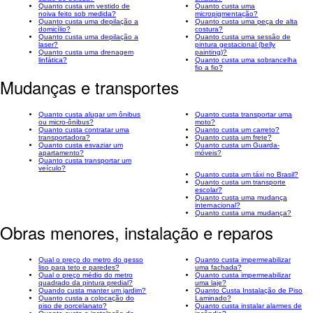
Quanto custa um vestido de
Quanto custa uma
noiva feito sob medida?
micropigmentação?
Quanto custa uma depilação a
Quanto custa uma peça de alta
domicílio?
costura?
Quanto custa uma depilação a
Quanto custa uma sessão de
laser?
pintura gestacional (belly
Quanto custa uma drenagem
painting)?
linfática?
Quanto custa uma sobrancelha
fio a fio?
Mudanças e transportes
Quanto custa alugar um ônibus
Quanto custa transportar uma
ou micro-ônibus?
moto?
Quanto custa contratar uma
Quanto custa um carreto?
transportadora?
Quanto custa um frete?
Quanto custa esvaziar um
Quanto custa um Guarda-
apartamento?
móveis?
Quanto custa transportar um
veículo?
Quanto custa um táxi no Brasil?
Quanto custa um transporte
escolar?
Quanto custa uma mudança
internacional?
Quanto custa uma mudança?
Obras menores, instalação e reparos
Qual o preço do metro do gesso
Quanto custa impermeabilizar
liso para teto e paredes?
uma fachada?
Qual o preço médio do metro
Quanto custa impermeabilizar
quadrado da pintura predial?
uma laje?
Quando custa manter um jardim?
Quanto Custa Instalação de Piso
Quanto custa a colocação do
Laminado?
piso de porcelanato?
Quanto custa instalar alarmes de