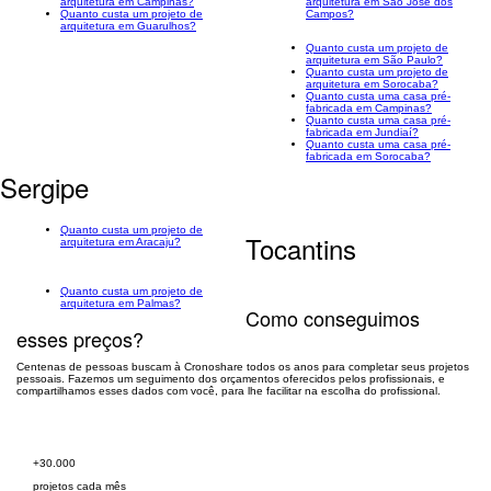
arquitetura em Campinas?
arquitetura em São José dos
Quanto custa um projeto de
Campos?
arquitetura em Guarulhos?
Quanto custa um projeto de
arquitetura em São Paulo?
Quanto custa um projeto de
arquitetura em Sorocaba?
Quanto custa uma casa pré-
fabricada em Campinas?
Quanto custa uma casa pré-
fabricada em Jundiaí?
Quanto custa uma casa pré-
fabricada em Sorocaba?
Sergipe
Quanto custa um projeto de
Tocantins
arquitetura em Aracaju?
Quanto custa um projeto de
arquitetura em Palmas?
Como conseguimos
esses preços?
Centenas de pessoas buscam à Cronoshare todos os anos para completar seus projetos
pessoais. Fazemos um seguimento dos orçamentos oferecidos pelos profissionais, e
compartilhamos esses dados com você, para lhe facilitar na escolha do profissional.
Peça orçamento grátis
+30.000
projetos cada mês