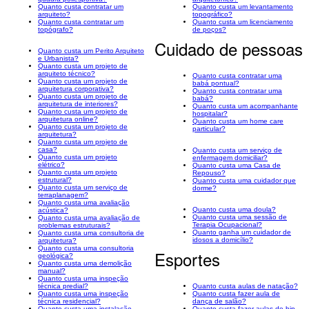
Quanto custa contratar um
Quanto custa um levantamento
arquiteto?
topográfico?
Quanto custa contratar um
Quanto custa um licenciamento
topógrafo?
de poços?
Cuidado de pessoas
Quanto custa um Perito Arquiteto
e Urbanista?
Quanto custa um projeto de
arquiteto técnico?
Quanto custa contratar uma
Quanto custa um projeto de
babá pontual?
arquitetura corporativa?
Quanto custa contratar uma
Quanto custa um projeto de
babá?
arquitetura de interiores?
Quanto custa um acompanhante
Quanto custa um projeto de
hospitalar?
arquitetura online?
Quanto custa um home care
Quanto custa um projeto de
particular?
arquitetura?
Quanto custa um projeto de
casa?
Quanto custa um serviço de
Quanto custa um projeto
enfermagem domiciliar?
elétrico?
Quanto custa uma Casa de
Quanto custa um projeto
Repouso?
estrutural?
Quanto custa uma cuidador que
Quanto custa um serviço de
dorme?
terraplanagem?
Quanto custa uma avaliação
Quanto custa uma doula?
acústica?
Quanto custa uma sessão de
Quanto custa uma avaliação de
Terapia Ocupacional?
problemas estruturais?
Quanto ganha um cuidador de
Quanto custa uma consultoria de
idosos a domicílio?
arquitetura?
Quanto custa uma consultoria
Esportes
geológica?
Quanto custa uma demolição
manual?
Quanto custa uma inspeção
técnica predial?
Quanto custa aulas de natação?
Quanto custa uma inspeção
Quanto custa fazer aula de
técnica residencial?
dança de salão?
Quanto custa uma instalação
Quanto custa fazer aulas de hip