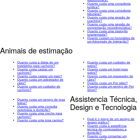
gastronômica?
Quanto custa uma consultoria
jurídica?
Quanto custa uma consultoria
tributária?
Quanto custa uma sessão de
coaching?
Quanto custa uma sessão de
programação neurolinguística?
Quanto custa uma tradução
juramentada?
Quanto custam os honorários de
um Advogado de Imigração?
Animais de estimação
Quanto custa a diária de um
Quanto custa um cuidador de
hotelzinho para cachorro?
gatos?
Quanto custa castrar um
Quanto custa um hotel para
cachorro?
gatos?
Quanto custa castrar um gato?
Quanto custa um passeador de
Quanto custa um adestrador de
cães?
cães?
Quanto custa um Pet sitter?
Quanto custa um cuidador de
Quanto custa um serviço de Pet
cachorro?
Shop?
Assistencia Técnica,
Quanto custa um serviço de tosa
felina?
Design e Tecnologia
Quanto custa uma consulta
veterinária a domicílio?
Quanto custa uma creche para
cachorro?
Qual é o preço de um serviço de
Quanto custa uma tosa canina?
design gráfico?
Quanto custa a assistência
técnica de computadores a
domicílio?
Quanto custa consertar um
computador?