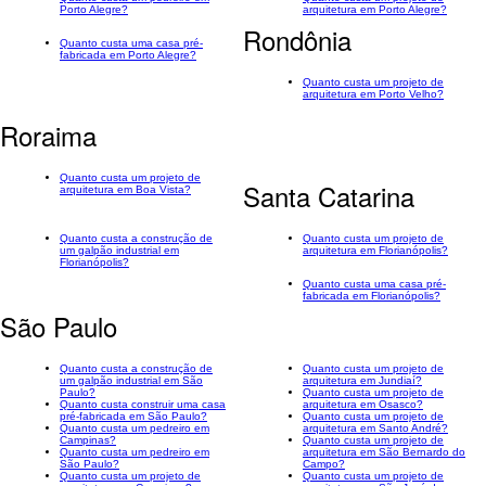
Porto Alegre?
arquitetura em Porto Alegre?
Rondônia
Quanto custa uma casa pré-
fabricada em Porto Alegre?
Quanto custa um projeto de
arquitetura em Porto Velho?
Roraima
Quanto custa um projeto de
Santa Catarina
arquitetura em Boa Vista?
Quanto custa a construção de
Quanto custa um projeto de
um galpão industrial em
arquitetura em Florianópolis?
Florianópolis?
Quanto custa uma casa pré-
fabricada em Florianópolis?
São Paulo
Quanto custa a construção de
Quanto custa um projeto de
um galpão industrial em São
arquitetura em Jundiaí?
Paulo?
Quanto custa um projeto de
Quanto custa construir uma casa
arquitetura em Osasco?
pré-fabricada em São Paulo?
Quanto custa um projeto de
Quanto custa um pedreiro em
arquitetura em Santo André?
Campinas?
Quanto custa um projeto de
Quanto custa um pedreiro em
arquitetura em São Bernardo do
São Paulo?
Campo?
Quanto custa um projeto de
Quanto custa um projeto de