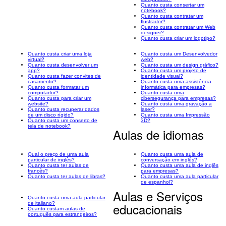
Quanto custa consertar um
notebook?
Quanto custa contratar um
Ilustrador?
Quanto custa contratar um Web
designer?
Quanto custa criar um logotipo?
Quanto custa criar uma loja
Quanto custa um Desenvolvedor
virtual?
web?
Quanto custa desenvolver um
Quanto custa um design gráfico?
app?
Quanto custa um projeto de
Quanto custa fazer convites de
identidade visual?
casamento?
Quanto custa uma assistência
Quanto custa formatar um
informática para empresas?
computador?
Quanto custa uma
Quanto custa para criar um
cibersegurança para empresas?
website?
Quanto custa uma gravação a
Quanto custa recuperar dados
laser?
de um disco rígido?
Quanto custa uma Impressão
Quanto custa um conserto de
3D?
tela de notebook?
Aulas de idiomas
Qual o preço de uma aula
Quanto custa uma aula de
particular de inglês?
conversação em inglês?
Quanto custa ter aulas de
Quanto custa uma aula de inglês
francês?
para empresas?
Quanto custa ter aulas de libras?
Quanto custa uma aula particular
de espanhol?
Aulas e Serviços
Quanto custa uma aula particular
de italiano?
educacionais
Quanto custam aulas de
português para estrangeiros?