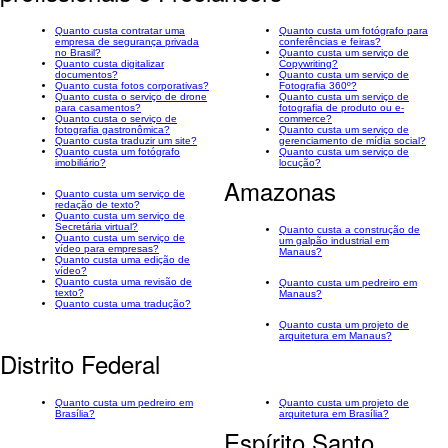
Quanto custa contratar uma
Quanto custa um fotógrafo para
empresa de segurança privada
conferências e feiras?
no Brasil?
Quanto custa um serviço de
Quanto custa digitalizar
Copywriting?
documentos?
Quanto custa um serviço de
Quanto custa fotos corporativas?
Fotografia 360º?
Quanto custa o serviço de drone
Quanto custa um serviço de
para casamentos?
fotografia de produto ou e-
Quanto custa o serviço de
commerce?
fotografia gastronômica?
Quanto custa um serviço de
Quanto custa traduzir um site?
gerenciamento de mídia social?
Quanto custa um fotógrafo
Quanto custa um serviço de
imobiliário?
locução?
Amazonas
Quanto custa um serviço de
redação de texto?
Quanto custa um serviço de
Secretária virtual?
Quanto custa a construção de
Quanto custa um serviço de
um galpão industrial em
vídeo para empresas?
Manaus?
Quanto custa uma edição de
vídeo?
Quanto custa uma revisão de
Quanto custa um pedreiro em
texto?
Manaus?
Quanto custa uma tradução?
Quanto custa um projeto de
arquitetura em Manaus?
Distrito Federal
Quanto custa um pedreiro em
Quanto custa um projeto de
Brasília?
arquitetura em Brasília?
Espírito Santo