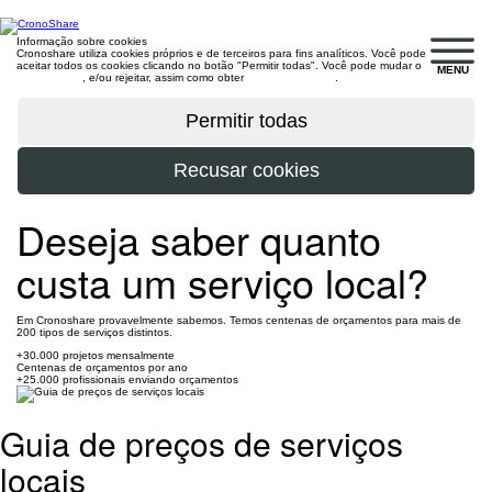
Informação sobre cookies
Cronoshare utiliza cookies próprios e de terceiros para fins analíticos. Você pode
aceitar todos os cookies clicando no botão "Permitir todas". Você pode mudar o
MENU
configuração
, e/ou rejeitar, assim como obter
mais informações
.
Deseja saber quanto
custa um serviço local?
Em Cronoshare provavelmente sabemos. Temos centenas de orçamentos para mais de
200 tipos de serviços distintos.
+30.000 projetos mensalmente
Centenas de orçamentos por ano
+25.000 profissionais enviando orçamentos
Guia de preços de serviços
locais