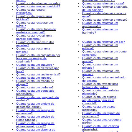
acessos de um edifício?
Quanto custa reformar um sofá?
Quanto custa reformar a casa?
Quanto custa remover um bidê?
Quanto custa reformar a fachada
Quanto custa reparar
de um edifício?
infiltrações?
Quanto custa reformar a sala de
Quanto custa reparar uma
estar?
bicicleta?
Quanto custa reformar o terraço?
Quanto custa restaurar um
Quanto custa reformar um
móvel?
apartamento?
Quanto custa retirar tacos de
Quanto custa reformar um
madeira ou parquet?
banheiro?
Quanto custa revestir uma
parede com friso?
Quanto custa reformar um bar?
Quanto custa tirar mofo das
Quanto custa reformar um
paredes?
edifício?
Quanto custa trocar uma
Quanto custa reformar um ponto
torneira?
comercial?
Quanto custa um carpinteiro por
Quanto custa reformar um
hora ou um serviço de
quarto?
carpintaria?
Quanto custa reformar um
Quanto custa um chaveiro?
telhado?
Quanto custa um eletricista por
Quanto custa reformar uma
hora?
piscina?
Quanto custa um jardim vertical?
Quanto custa retirar um telhado
Quanto custa um letreiro?
de amianto
Quanto custa um marido de
Quanto custa revestir uma
aluguel?
fachada de pedra?
Quanto custa um pedreiro?
Quanto custa um banheiro
Quanto custa um pergolado
planejado?
bioclimático?
Quanto custa um projeto
Quanto custa um pergolado de
arquitetônico para local
madeira?
comercial?
Quanto custa um projeto de
Quanto custa um quarto
decoração online?
planejado?
Quanto custa um serviço de
Quanto custa um reparo de
encanador?
vazamento?
Quanto custa um serviço de
Quanto custa uma cobertura
Home Staging?
retrátil?
Quanto custa um serviço de
Quanto custa uma cozinha
pintura epóxi por m2?
planejada?
Quanto custa um sistema de