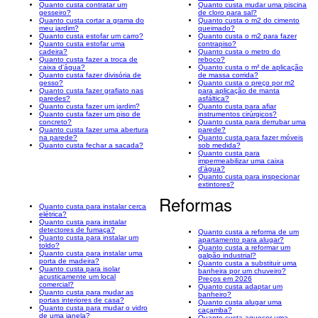
Quanto custa contratar um
Quanto custa mudar uma piscina
gesseiro?
de cloro para sal?
Quanto custa cortar a grama do
Quanto custa o m2 do cimento
meu jardim?
queimado?
Quanto custa estofar um carro?
Quanto custa o m2 para fazer
Quanto custa estofar uma
contrapiso?
cadeira?
Quanto custa o metro do
Quanto custa fazer a troca de
reboco?
caixa d'água?
Quanto custa o m² de aplicação
Quanto custa fazer divisória de
de massa corrida?
gesso?
Quanto custa o preço por m2
Quanto custa fazer grafiato nas
para aplicação de manta
paredes?
asfáltica?
Quanto custa fazer um jardim?
Quanto custa para afiar
Quanto custa fazer um piso de
instrumentos cirúrgicos?
concreto?
Quanto custa para derrubar uma
Quanto custa fazer uma abertura
parede?
na parede?
Quanto custa para fazer móveis
Quanto custa fechar a sacada?
sob medida?
Quanto custa para
impermeabilizar uma caixa
d'água?
Quanto custa para inspecionar
extintores?
Reformas
Quanto custa para instalar cerca
elétrica?
Quanto custa para instalar
detectores de fumaça?
Quanto custa a reforma de um
Quanto custa para instalar um
apartamento para alugar?
toldo?
Quanto custa a reformar um
Quanto custa para instalar uma
galpão industrial?
porta de madeira?
Quanto custa a substituir uma
Quanto custa para isolar
banheira por um chuveiro?
acusticamente um local
Preços em 2026
comercial?
Quanto custa adaptar um
Quanto custa para mudar as
banheiro?
portas interiores de casa?
Quanto custa alugar uma
Quanto custa para mudar o vidro
caçamba?
de uma janela?
Quanto custa aquecer uma