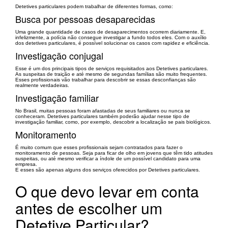
Detetives particulares podem trabalhar de diferentes formas, como:
Busca por pessoas desaparecidas
Uma grande quantidade de casos de desaparecimentos ocorrem diariamente. E,
infelizmente, a polícia não consegue investigar a fundo todos eles. Com o auxílio
dos detetives particulares, é possível solucionar os casos com rapidez e eficiência.
Investigação conjugal
Esse é um dos principais tipos de serviços requisitados aos Detetives particulares.
As suspeitas de traição e até mesmo de segundas famílias são muito frequentes.
Esses profissionais vão trabalhar para descobrir se essas desconfianças são
realmente verdadeiras.
Investigação familiar
No Brasil, muitas pessoas foram afastadas de seus familiares ou nunca se
conheceram. Detetives particulares também poderão ajudar nesse tipo de
investigação familiar, como, por exemplo, descobrir a localização se pais biológicos.
Monitoramento
É muito comum que esses profissionais sejam contratados para fazer o
monitoramento de pessoas. Seja para ficar de olho em jovens que têm tido atitudes
suspeitas, ou até mesmo verificar a índole de um possível candidato para uma
empresa.
E esses são apenas alguns dos serviços oferecidos por Detetives particulares.
O que devo levar em conta
antes de escolher um
Detetive Particular?