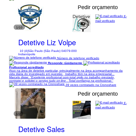
Pedir orçamento
E-
mail verificado
1/10
Detetive Liz Volpe
10 (4)
São Paulo (São Paulo) 04079-000
Indianópolis
Número de telefone verificado
Responde rápidamente
Profissional acreditado
Atuo na área de detetive particular, principalmente na área acompanhamento da
vida diária do investigado em questão , trabalho tbm na área empresarial...
Marcelo disse:
"Excelente profissional com total sigilo no trabalho prestado,
contratei e solicitei o serviço tudo on-line . Total confiança na profissional."
39 vezes contratado na Cronoshare
Pedir orçamento
E-
mail verificado
1/2
Detetive Sales