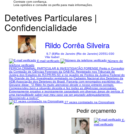
Contrate com confiança.
Leia opiniões e consulte os perfis para mais informações.
Detetives Particulares |
Confidencialidade
Rildo Corrêa Silveira
9,7 (8)
Rio de Janeiro (Rio de Janeiro) 20551-030
Vila Isabel
E-mail verificado
Número de
telefone verificado
PERÍCIA CRIMINAL PARTICULAR & INVESTIGAÇÃO FORENSE Perito e Consultor
da Comissão de Ciências Forenses da OAB-RJ. Registrado nos Tribunais de
Justiça dos Estados do RJ-PR-RS-SC e no quadro de Peritos da Justiça Federal do
Rio Grande do Sul. Investigador registrado no Cadastro Nacional dos Detetives da
ADB-Associação dos Detetives do Brasil. Parceria com renomados escritórios de...
Giovane disse:
"O Rildo foi muito atencioso desde o nosso primeiro contato.
Compreendeu bem a situação descrita e fez todas as diligências necessárias.
Extremamente proativo e tecnicamente capacitado em diversas áreas de perícia. É
uma tranquilidade saber que meu caso vai ser apurado adequadamente.
Recomendo a todos!"
27 vezes contratado na Cronoshare
Pedir orçamento
E-
mail verificado
1/13