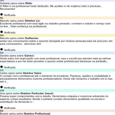
GA
Gabriely opina sobre
Rildo
:
O Rildo é um profissional muito dedicado. Me auxiliou e me explicou todo o processo.
Recomendo!
Verificada
ML
Marcelo opina sobre
Detetive Liz
:
Excelente profissional com total sigilo no trabalho prestado, contratei e solicitei o serviço tudo
on-line . Total confiança na profissional.
Verificada
MA
Marcelo opina sobre
Guilherme
:
ainda nao conversamos sobre o assunto desejado por motivos pessoais,mais me procurou sim
para conversamos , atencioso sim!
Verificada
SA
Sandra opina sobre
Salveci
:
Ainda estou em negociação com esse profissional, mas o escolhi por atender mais as minhas
expectativas e por me fazer perceber o quanto existe profissionais falcatruas na profissão.
Verificada
CA
Carlos opina sobre
Detetive Sales
:
O contato com o profissional até o momento foi excelente. Presteza, rapidez e cordialidade e
principalmente demonstrou extremo profissionalismo. Ainda não iniciamos o trabalho em si mas
até o...
Verificada
AM
Ana opina sobre
Detetive Particular Josuel
:
Pessoa super comprometida com a missão. Demonstrou empatia e coerencia sobretudo no
aspecto custas resultados. Desde o primeiro contato demonstrou qualidade na escuta e
assimilação da demanda o...
Verificada
BE
Beatriz opina sobre
Detetive Profissional
: