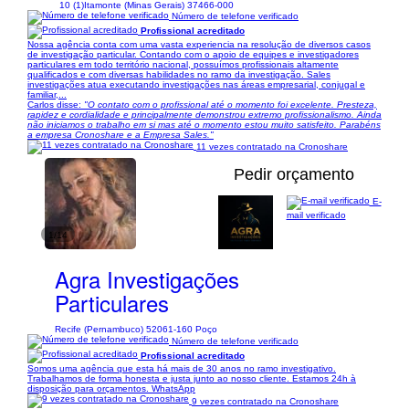
10 (1)
Itamonte (Minas Gerais) 37466-000
Número de telefone verificado
Profissional acreditado
Nossa agência conta com uma vasta experiencia na resolução de diversos casos
de investigação particular. Contando com o apoio de equipes e investigadores
particulares em todo território nacional, possuímos profissionais altamente
qualificados e com diversas habilidades no ramo da investigação. Sales
investigações atua executando investigações nas áreas empresarial, conjugal e
familiar,...
Carlos disse:
"O contato com o profissional até o momento foi excelente. Presteza,
rapidez e cordialidade e principalmente demonstrou extremo profissionalismo. Ainda
não iniciamos o trabalho em si mas até o momento estou muito satisfeito. Parabéns
a empresa Cronoshare e a Empresa Sales."
11 vezes contratado na Cronoshare
Pedir orçamento
E-
mail verificado
1/14
Agra Investigações
Particulares
Recife (Pernambuco) 52061-160 Poço
Número de telefone verificado
Profissional acreditado
Somos uma agência que esta há mais de 30 anos no ramo investigativo.
Trabalhamos de forma honesta e justa junto ao nosso cliente. Estamos 24h à
disposição para orçamentos. WhatsApp
9 vezes contratado na Cronoshare