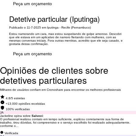
Peça um orçamento
Detetive particular (Iputinga)
Publicado o 11-7-2025 em Iputinga - Recife (Pernambuco)
Estou namorando um cara, mas estou suspeitando de golpe amoroso. Descobri
que ele estava em um aplicativo de namoro flertando com mulheres, com as
mesmas conversas iniciais. Fora outras mentiras, acredito que ele seja casado, e
gostaria dessa confirmação.
Peça um orçamento
Opiniões de clientes sobre
detetives particulares
Milhares de usuários confiam em Cronoshare para encontrar os melhores profissionais
4.8/5 estrelas
+13.000 opiniões recebidas
100% verificadas
JA
Jackeline opina sobre
Salveci
:
O profissional realizou contato em tempo suficiente, explicou corretamente sua forma de
trabalho, tirou dúvidas, foi compreensivo e o serviço escolhido foi realizado adequadamente,
conforme o...
Verificada