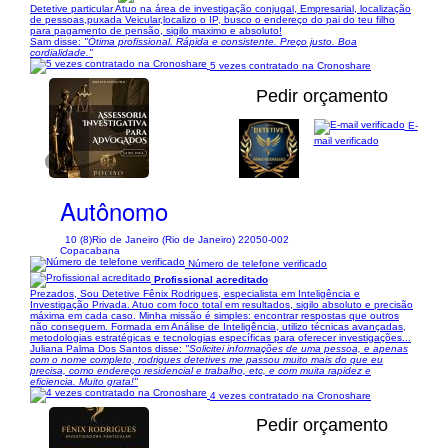
Detetive particular Atuo na área de investigação conjugal, Empresarial, localização
de pessoas,puxada Veicular,localizo o IP, busco o endereço do pai do teu filho
para pagamento de pensão, sigilo maximo e absoluto!
Sam disse:
"Ótima profissional. Rápida e consistente. Preço justo. Boa
cordialidade."
5 vezes contratado na Cronoshare
Pedir orçamento
E-
mail verificado
1/4
Autônomo
10 (8)
Rio de Janeiro (Rio de Janeiro) 22050-002
Copacabana
Número de telefone verificado
Profissional acreditado
Prezados, Sou Detetive Fênix Rodrigues, especialista em Inteligência e
Investigação Privada. Atuo com foco total em resultados, sigilo absoluto e precisão
máxima em cada caso. Minha missão é simples: encontrar respostas que outros
não conseguem. Formada em Análise de Inteligência, utilizo técnicas avançadas,
metodologias estratégicas e tecnologias específicas para oferecer investigações...
Juliana Palma Dos Santos disse:
"Solicitei informações de uma pessoa, e apenas
com o nome completo, rodrigues detetives me passou muito mais do que eu
precisa, como endereço residencial e trabalho, etc, e com muita rapidez e
eficiencia. Muito grata!"
4 vezes contratado na Cronoshare
Pedir orçamento