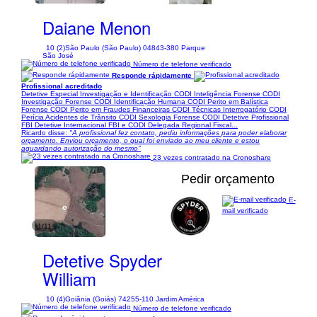
Daiane Menon
10 (2)
São Paulo (São Paulo) 04843-380 Parque
São José
Número de telefone verificado
Responde rápidamente
Profissional acreditado
Detetive Especial Investigação e Identificação CODI Inteligência Forense CODI
Investigação Forense CODI Identificação Humana CODI Perito em Balística
Forense CODI Perito em Fraudes Financeiras CODI Técnicas Interrogatório CODI
Perícia Acidentes de Trânsito CODI Sexologia Forense CODI Detetive Profissional
FBI Detetive Internacional FBI e CODI Delegada Regional Fiscal...
Ricardo disse:
"A profissional fez contato, pediu informações para poder elaborar
orçamento. Enviou orçamento, o qual foi enviado ao meu cliente e estou
aguardando autorização do mesmo"
23 vezes contratado na Cronoshare
Pedir orçamento
E-
mail verificado
1/11
Detetive Spyder
William
10 (4)
Goiânia (Goiás) 74255-110 Jardim América
Número de telefone verificado