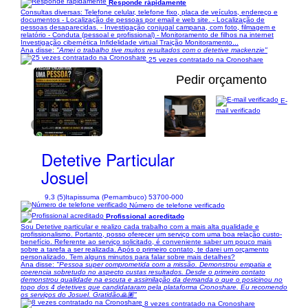
Responde rápidamente
Consultas diversas: Telefone celular, telefone fixo, placa de veículos, endereço e
documentos - Localização de pessoas por email e web site. - Localização de
pessoas desaparecidas. - Investigação conjugal campana, com foto, filmagem e
relatório - Conduta (pessoal e profissional) - Monitoramento de filhos na internet
Investigação cibernética Infidelidade virtual Traição Monitoramento...
Ana disse:
"Amei o trabalho tive muitos resultados com o detetive mackenzie"
25 vezes contratado na Cronoshare
Pedir orçamento
E-
mail verificado
1/31
Detetive Particular
Josuel
9,3 (5)
Itapissuma (Pernambuco) 53700-000
Número de telefone verificado
Profissional acreditado
Sou Detetive particular e realizo cada trabalho com a mais alta qualidade e
profissionalismo. Portanto, posso oferecer um serviço com uma boa relação custo-
benefício. Referente ao serviço solicitado, é conveniente saber um pouco mais
sobre a tarefa a ser realizada. Após o primeiro contato, te darei um orçamento
personalizado. Tem alguns minutos para falar sobre mais detalhes?
Ana disse:
"Pessoa super comprometida com a missão. Demonstrou empatia e
coerencia sobretudo no aspecto custas resultados. Desde o primeiro contato
demonstrou qualidade na escuta e assimilação da demanda o que o posicinou no
topo dos 4 detetives que candidataram pela plataforma Cronoshare. Eu recomendo
os serviços do Josuel. Gratidão🙏🏽"
8 vezes contratado na Cronoshare