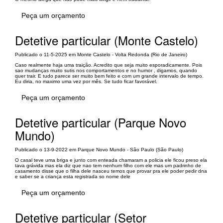
Peça um orçamento
Detetive particular (Monte Castelo)
Publicado o 11-5-2025 em Monte Castelo - Volta Redonda (Rio de Janeiro)
Caso realmente haja uma traição. Acredito que seja muito esporadicamente. Pois
sao mudanças muito sutis nos comportamentos e no humor , digamos, quando
quer trair. E tudo parece ser muito bem feito e com um grande intervalo de tempo.
Eu diria, no maximo uma vez por mês. Se tudo ficar favorável.
Peça um orçamento
Detetive particular (Parque Novo
Mundo)
Publicado o 13-9-2022 em Parque Novo Mundo - São Paulo (São Paulo)
O casal teve uma briga e junto com enteada chamaram a policia ele ficou preso ela
tava grávida mas ela diz que nao tem nenhum filho com ele mas um padrinho de
casamento disse que o filha dele nasceu temos que provar pra ele poder pedir dna
e saber se a criança esta registrada so nome dele
Peça um orçamento
Detetive particular (Setor