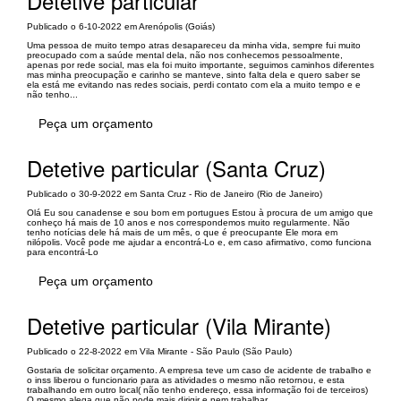
Detetive particular
Publicado o 6-10-2022 em Arenópolis (Goiás)
Uma pessoa de muito tempo atras desapareceu da minha vida, sempre fui muito
preocupado com a saúde mental dela, não nos conhecemos pessoalmente,
apenas por rede social, mas ela foi muito importante, seguimos caminhos diferentes
mas minha preocupação e carinho se manteve, sinto falta dela e quero saber se
ela está me evitando nas redes sociais, perdi contato com ela a muito tempo e e
não tenho...
Peça um orçamento
Detetive particular (Santa Cruz)
Publicado o 30-9-2022 em Santa Cruz - Rio de Janeiro (Rio de Janeiro)
Olá Eu sou canadense e sou bom em portugues Estou à procura de um amigo que
conheço há mais de 10 anos e nos correspondemos muito regularmente. Não
tenho notícias dele há mais de um mês, o que é preocupante Ele mora em
nilópolis. Você pode me ajudar a encontrá-Lo e, em caso afirmativo, como funciona
para encontrá-Lo
Peça um orçamento
Detetive particular (Vila Mirante)
Publicado o 22-8-2022 em Vila Mirante - São Paulo (São Paulo)
Gostaria de solicitar orçamento. A empresa teve um caso de acidente de trabalho e
o inss liberou o funcionario para as atividades o mesmo não retornou, e esta
trabalhando em outro local( não tenho endereço, essa informação foi de terceiros)
O mesmo alega que não pode mais dirigir e nem trabalhar.