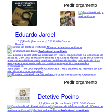
Pedir orçamento
E-
mail verificado
1/10
Eduardo Jardel
10 (6)
Recife (Pernambuco) 52031-020 Campo
Grande
Número de telefone verificado
Profissional acreditado
Sou Eduardo Jardel, detetive particular em Recife, especializado na localização de
pessoas. Com uma abordagem eficiente e resultados rápidos, ajudo meus clientes
a encontrar indivíduos desaparecidos ou difíceis de localizar, utilizando técnicas
avançadas e uma vasta rede de contatos para garantir o sucesso das
investigações.
Jose disse:
"Tive uma experiência muito boa .. Meu problema foi resolvido em um
dia.. Parabéns a toda equipe."
36 vezes contratado na Cronoshare
Pedir orçamento
Detetive Pocino
9,7 (8)
Macaé (Rio de Janeiro) 27910-000 Centro
E-mail verificado
Número de
telefone verificado
Profissional acreditado