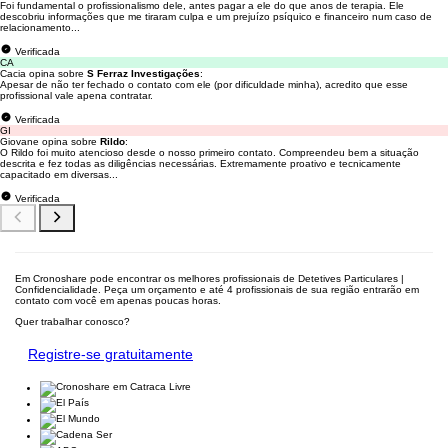
Foi fundamental o profissionalismo dele, antes pagar a ele do que anos de terapia. Ele
descobriu informações que me tiraram culpa e um prejuízo psíquico e financeiro num caso de
relacionamento...
Verificada
CA
Cacia opina sobre
S Ferraz Investigações
:
Apesar de não ter fechado o contato com ele (por dificuldade minha), acredito que esse
profissional vale apena contratar.
Verificada
GI
Giovane opina sobre
Rildo
:
O Rildo foi muito atencioso desde o nosso primeiro contato. Compreendeu bem a situação
descrita e fez todas as diligências necessárias. Extremamente proativo e tecnicamente
capacitado em diversas...
Verificada
Em Cronoshare pode encontrar os melhores profissionais de Detetives Particulares |
Confidencialidade. Peça um orçamento e até 4 profissionais de sua região entrarão em
contato com você em apenas poucas horas.
Quer trabalhar conosco?
Registre-se gratuitamente