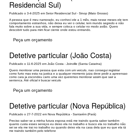
Residencial Sul)
Publicado o 3-4-2025 em Setor Residencial Sul - Sinop (Mato Grosso)
A pessoa que é meu namorado, eu conheci ele a 1 mês, mais nesse meses ele tem
comportamento estranhos, não deixa eu ver o celular, tem mundo segredo e não
fala muito sobre a sua vida, e sempre coloca o celular no modo avião. Quero
descobrir tudo para mim ficar ciente onde estou entrando.
Peça um orçamento
Detetive particular (João Costa)
Publicado o 11-6-2025 em João Costa - Joinville (Santa Catarina)
Quero monitorar uma pessoa que esta com um veiculo, nao consegui registrar
como furto mas esta na justica e a qualquer momento juiza deve pedir a apreensao
como cara ja escondeu carro uma vez queremos monitorar assim que sair a
sentenca. Até oficial ir buscar veiculo
Peça um orçamento
Detetive particular (Nova República)
Publicado o 27-7-2022 em Nova República - Santarém (Pará)
Preciso saber se a minha futura esposa está me traindo queria saber também
quanto custa esses serviços eu deixo ela no trabalho e busco ela no trabalho não
sei se ela me trai no trabalho ou quando deixo ela na casa dela que eu que ela tá
me traindo também pelo telefone