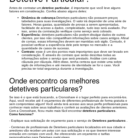
Antes de contratar um
detetive particular
, é importante que você leve alguns
fatores em consideração. Confira abaixo alguns deles:
Dinâmica de cobrança:
Detetives particulares não possuem preços
tabelados para suas investigações. O valor irá depender de uma série de
fatores. Horas gastas, quantidade de provas a serem apresentadas,
facilidade de acesso a dados, complexidade, tudo isso será avaliado. Por
isso, antes da contratação verifique como serviço será cobrado.
Experiência:
detetives particulares não podem divulgar dados de outros
clientes, por isso não compartilham informações sobre casos antigos. Afinal
de contas, essas informações devem ser mantidas sob sigilo. Contudo, é
possível verificar a experiência dele pelo tempo no mercado e a
quantidade de casos de sucesso.
Contrato:
esse é um dos pontos mais importantes que deve ser levado em
consideração. É através do contrato que serão descritas todas as
informações sobre o serviço que será prestado. Análise com calma
cláusula por cláusula. Além disso, tenha certeza que existe uma sobre
sigilo de informações e até mesmo de identidade se for o caso. Você
precisa ter total segurança durante a investigação.
Onde encontro os melhores
detetives particulares?
Se isso é o que está buscando, a Cronoshare é o lugar perfeito para encontrá-los.
Aqui, você recebe até 4 orçamentos de diferentes profissionais de forma gratuita e
sem compromisso algum! Você ainda terá acesso aos seus perfis profissionais para
conhecer mais sobre seus trabalhos e conferir as avaliações de clientes anteriores.
Com a Cronoshare, ficou muito mais fácil encontrar
detetives particulares
.
Como funciona?
- Explique sua solicitação de orçamento para o serviço de
Detetives particulares
.
- Centenas de profissionais de Detetives particulares localizados em sua cidade e
arredores vão receber um aviso con sua solicitação e os que tiverem interesse
entrarão em contato com você, lhe oferecendo um orçamento e tarifas
personalizadas para Detetives particulares.