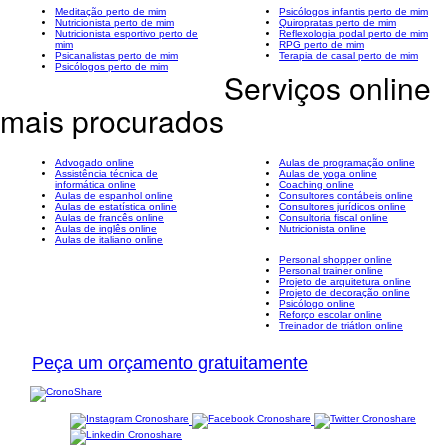
Meditação perto de mim
Psicólogos infantis perto de mim
Nutricionista perto de mim
Quiropratas perto de mim
Nutricionista esportivo perto de
Reflexologia podal perto de mim
mim
RPG perto de mim
Psicanalistas perto de mim
Terapia de casal perto de mim
Psicólogos perto de mim
Serviços online
mais procurados
Advogado online
Aulas de programação online
Assistência técnica de
Aulas de yoga online
informática online
Coaching online
Aulas de espanhol online
Consultores contábeis online
Aulas de estatística online
Consultores jurídicos online
Aulas de francês online
Consultoria fiscal online
Aulas de inglês online
Nutricionista online
Aulas de italiano online
Personal shopper online
Personal trainer online
Projeto de arquitetura online
Projeto de decoração online
Psicólogo online
Reforço escolar online
Treinador de triátlon online
Peça um orçamento gratuitamente