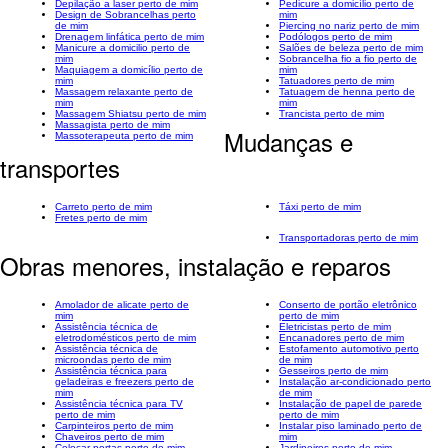
Depilação a laser perto de mim
Pedicure a domicílio perto de
Design de Sobrancelhas perto
mim
de mim
Piercing no nariz perto de mim
Drenagem linfática perto de mim
Podólogos perto de mim
Manicure a domicilio perto de
Salões de beleza perto de mim
mim
Sobrancelha fio a fio perto de
Maquiagem a domicílio perto de
mim
mim
Tatuadores perto de mim
Massagem relaxante perto de
Tatuagem de henna perto de
mim
mim
Massagem Shiatsu perto de mim
Trancista perto de mim
Massagista perto de mim
Mudanças e
Massoterapeuta perto de mim
transportes
Carreto perto de mim
Táxi perto de mim
Fretes perto de mim
Transportadoras perto de mim
Obras menores, instalação e reparos
Amolador de alicate perto de
Conserto de portão eletrônico
mim
perto de mim
Assistência técnica de
Eletricistas perto de mim
eletrodomésticos perto de mim
Encanadores perto de mim
Assistência técnica de
Estofamento automotivo perto
microondas perto de mim
de mim
Assistência técnica para
Gesseiros perto de mim
geladeiras e freezers perto de
Instalação ar-condicionado perto
mim
de mim
Assistência técnica para TV
Instalação de papel de parede
perto de mim
perto de mim
Carpinteiros perto de mim
Instalar piso laminado perto de
Chaveiros perto de mim
mim
Colocar portas perto de mim
Jardineiros perto de mim