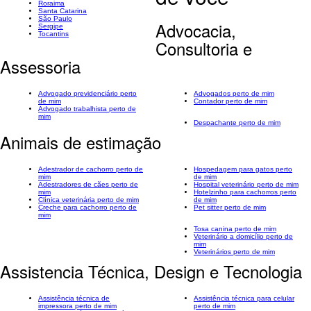
Roraima
Santa Catarina
São Paulo
Advocacia,
Sergipe
Tocantins
Consultoria e
Assessoria
Advogado previdenciário perto
Advogados perto de mim
de mim
Contador perto de mim
Advogado trabalhista perto de
mim
Despachante perto de mim
Animais de estimação
Adestrador de cachorro perto de
Hospedagem para gatos perto
mim
de mim
Adestradores de cães perto de
Hospital veterinário perto de mim
mim
Hotelzinho para cachorros perto
Clínica veterinária perto de mim
de mim
Creche para cachorro perto de
Pet sitter perto de mim
mim
Tosa canina perto de mim
Veterinário a domicílio perto de
mim
Veterinários perto de mim
Assistencia Técnica, Design e Tecnologia
Assistência técnica de
Assistência técnica para celular
impressora perto de mim
perto de mim