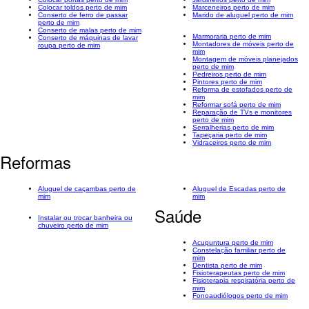
Colocar toldos perto de mim
Marceneiros perto de mim
Conserto de ferro de passar
Marido de aluguel perto de mim
perto de mim
Conserto de malas perto de mim
Marmoraria perto de mim
Conserto de máquinas de lavar
Montadores de móveis perto de
roupa perto de mim
mim
Montagem de móveis planejados
perto de mim
Pedreiros perto de mim
Pintores perto de mim
Reforma de estofados perto de
mim
Reformar sofá perto de mim
Reparação de TVs e monitores
perto de mim
Serralherias perto de mim
Tapeçaria perto de mim
Vidraceiros perto de mim
Reformas
Aluguel de caçambas perto de
Aluguel de Escadas perto de
mim
mim
Saúde
Instalar ou trocar banheira ou
chuveiro perto de mim
Acupuntura perto de mim
Constelação familiar perto de
mim
Dentista perto de mim
Fisioterapeutas perto de mim
Fisioterapia respiratória perto de
mim
Fonoaudiólogos perto de mim