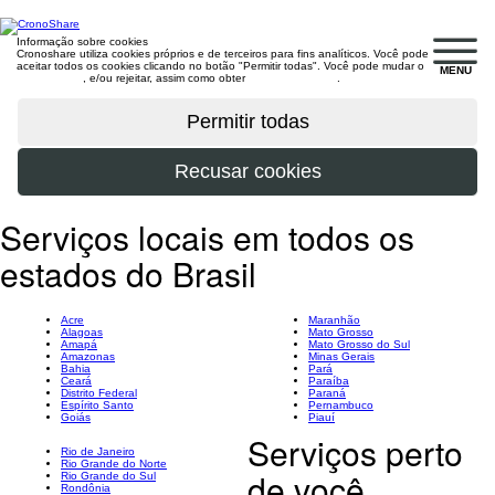
Informação sobre cookies
Cronoshare utiliza cookies próprios e de terceiros para fins analíticos. Você pode
aceitar todos os cookies clicando no botão "Permitir todas". Você pode mudar o
MENU
configuração
, e/ou rejeitar, assim como obter
mais informações
.
Serviços locais em todos os
estados do Brasil
Acre
Maranhão
Alagoas
Mato Grosso
Amapá
Mato Grosso do Sul
Amazonas
Minas Gerais
Bahia
Pará
Ceará
Paraíba
Distrito Federal
Paraná
Espírito Santo
Pernambuco
Goiás
Piauí
Serviços perto
Rio de Janeiro
Rio Grande do Norte
de você
Rio Grande do Sul
Rondônia