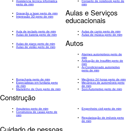
Assistencia técnica informática
Conserto de notebook perto de
perto de mim
mim
Aulas e Serviços
Gravação a laser perto de mim
Impressão 3D perto de mim
educacionais
Aula de teclado perto de mim
Aulas de canto perto de mim
Aulas de bateria perto de mim
Aulas de música perto de mim
Autos
Aulas de piano perto de mim
Aulas de violão perto de mim
Alarmes automotivos perto de
mim
Aplicação de Insulfilm perto de
mim
Ar-Condicionado automotivo
perto de mim
Borracharia perto de mim
Mecânico 24 horas perto de mim
Especialistas em funilaria perto
Mecânicos de automóveis perto
de mim
de mim
Martelinho de Ouro perto de mim
Som Automotivo perto de mim
Construção
Arquitetos perto de mim
Engenheiro civil perto de mim
Construtora de casas perto de
mim
Regularização de imóveis perto
de mim
Cuidado de pessoas