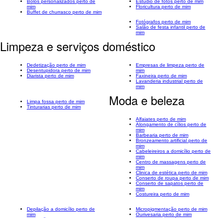
Bolos personalizados perto de
Estúdio de fotos perto de mim
mim
Floricultura perto de mim
Buffet de churrasco perto de mim
Fotógrafos perto de mim
Salão de festa infantil perto de
mim
Limpeza e serviços doméstico
Dedetização perto de mim
Empresas de limpeza perto de
Desentupidora perto de mim
mim
Diarista perto de mim
Faxineira perto de mim
Lavanderia industrial perto de
mim
Moda e beleza
Limpa fossa perto de mim
Tinturarias perto de mim
Alfaiates perto de mim
Alongamento de cílios perto de
mim
Barbearia perto de mim
Bronzeamento artificial perto de
mim
Cabeleireiros a domicílio perto de
mim
Centro de massagens perto de
mim
Clinica de estética perto de mim
Conserto de roupa perto de mim
Conserto de sapatos perto de
mim
Costureira perto de mim
Depilação a domicílio perto de
Micropigmentação perto de mim
mim
Ourivesaria perto de mim