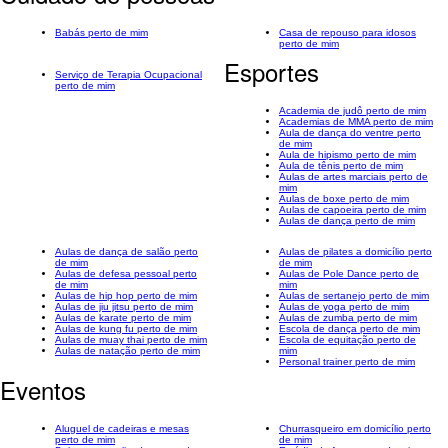
Babás perto de mim
Casa de repouso para idosos
perto de mim
Esportes
Serviço de Terapia Ocupacional
perto de mim
Academia de judô perto de mim
Academias de MMA perto de mim
Aula de dança do ventre perto
de mim
Aula de hipismo perto de mim
Aula de tênis perto de mim
Aulas de artes marciais perto de
mim
Aulas de boxe perto de mim
Aulas de capoeira perto de mim
Aulas de dança perto de mim
Aulas de dança de salão perto
Aulas de pilates a domicílio perto
de mim
de mim
Aulas de defesa pessoal perto
Aulas de Pole Dance perto de
de mim
mim
Aulas de hip hop perto de mim
Aulas de sertanejo perto de mim
Aulas de jiu jitsu perto de mim
Aulas de yoga perto de mim
Aulas de karate perto de mim
Aulas de zumba perto de mim
Aulas de kung fu perto de mim
Escola de dança perto de mim
Aulas de muay thai perto de mim
Escola de equitação perto de
Aulas de natação perto de mim
mim
Personal trainer perto de mim
Eventos
Aluguel de cadeiras e mesas
Churrasqueiro em domicílio perto
perto de mim
de mim