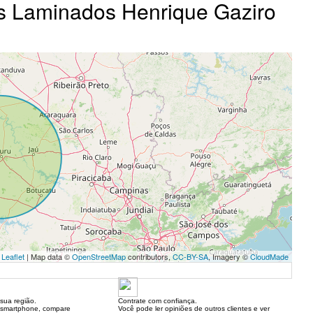
os Laminados Henrique Gaziro
Leaflet
| Map data ©
OpenStreetMap
contributors,
CC-BY-SA
, Imagery ©
CloudMade
sua região.
Contrate com confiança.
 smartphone, compare
Você pode ler opiniões de outros clientes e ver