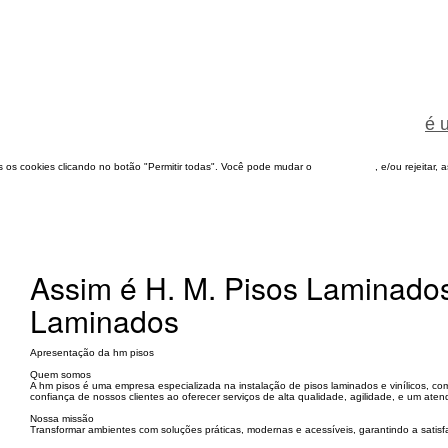
é 
dos os cookies clicando no botão "Permitir todas". Você pode mudar o
configuração
, e/ou rejeitar,
Assim é H. M. Pisos Laminado
Laminados
Apresentação da hm pisos
Quem somos
A hm pisos é uma empresa especializada na instalação de pisos laminados e vinílicos, 
confiança de nossos clientes ao oferecer serviços de alta qualidade, agilidade, e um aten
Nossa missão
Transformar ambientes com soluções práticas, modernas e acessíveis, garantindo a satisfa