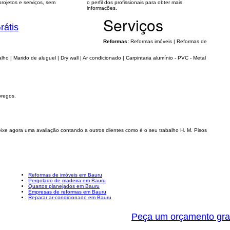
rojetos e serviços, sem
o perfil dos profissionais para obter mais
informacões.
Serviços
rátis
Reformas:
Reformas imóveis | Reformas de
lho | Marido de aluguel | Dry wall | Ar condicionado | Carpintaria alumínio - PVC - Metal
pregos.
xe agora uma avaliação contando a outros clientes como é o seu trabalho H. M. Pisos
Reformas de imóveis em Bauru
Pergolado de madeira em Bauru
Quartos planejados em Bauru
Empresas de reformas em Bauru
Reparar ar-condicionado em Bauru
Peça um orçamento gra