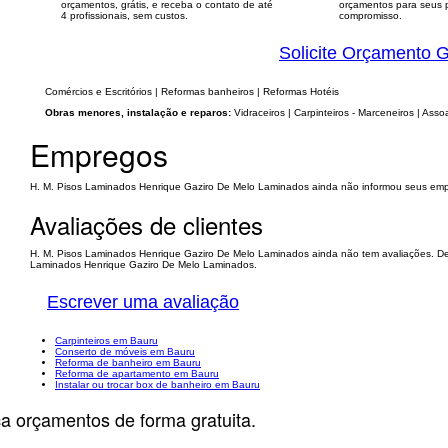
orçamentos, grátis, e receba o contato de até
orçamentos para seus p
4 profissionais, sem custos.
compromisso.
Solicite Orçamento G
Comércios e Escritórios | Reformas banheiros | Reformas Hotéis
Obras menores, instalação e reparos:
Vidraceiros | Carpinteiros - Marceneiros | Assoa
Empregos
H. M. Pisos Laminados Henrique Gaziro De Melo Laminados ainda não informou seus em
Avaliações de clientes
H. M. Pisos Laminados Henrique Gaziro De Melo Laminados ainda não tem avaliações. Dei
Laminados Henrique Gaziro De Melo Laminados.
Escrever uma avaliação
Carpinteiros em Bauru
Conserto de móveis em Bauru
Reforma de banheiro em Bauru
Reforma de apartamento em Bauru
Instalar ou trocar box de banheiro em Bauru
ça orçamentos de forma gratuita.