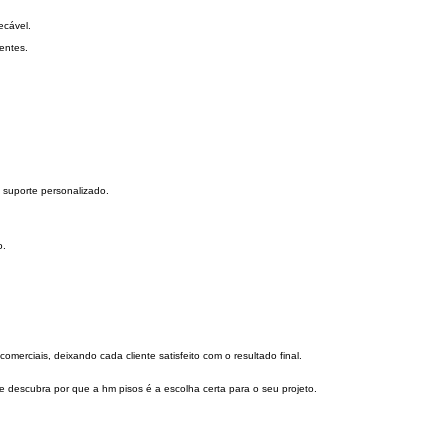
ecável.
entes.
e suporte personalizado.
o.
comerciais, deixando cada cliente satisfeito com o resultado final.
 descubra por que a hm pisos é a escolha certa para o seu projeto.