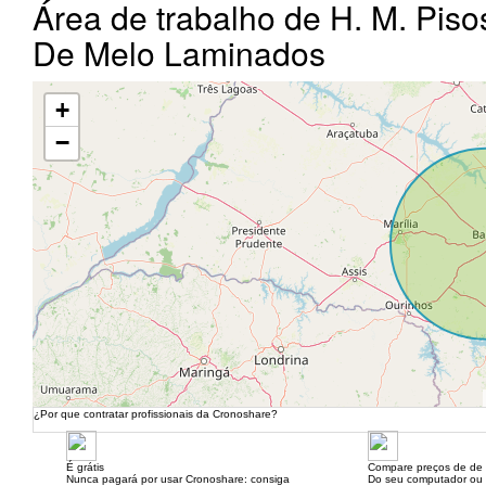
Área de trabalho de H. M. Pis
De Melo Laminados
+
−
¿Por que contratar profissionais da Cronoshare?
É grátis
Compare preços de de 
Nunca pagará por usar Cronoshare: consiga
Do seu computador ou