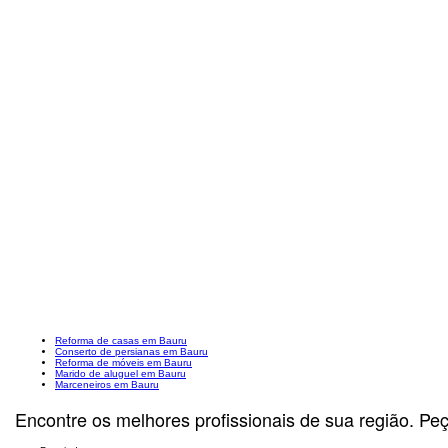
Reforma de casas em Bauru
Conserto de persianas em Bauru
Reforma de móveis em Bauru
Marido de aluguel em Bauru
Marceneiros em Bauru
Encontre os melhores profissionais de sua região. Pe