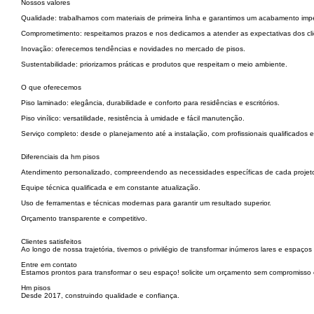
Nossos valores
Qualidade: trabalhamos com materiais de primeira linha e garantimos um acabamento imp
Comprometimento: respeitamos prazos e nos dedicamos a atender as expectativas dos cli
Inovação: oferecemos tendências e novidades no mercado de pisos.
Sustentabilidade: priorizamos práticas e produtos que respeitam o meio ambiente.
O que oferecemos
Piso laminado: elegância, durabilidade e conforto para residências e escritórios.
Piso vinílico: versatilidade, resistência à umidade e fácil manutenção.
Serviço completo: desde o planejamento até a instalação, com profissionais qualificados 
Diferenciais da hm pisos
Atendimento personalizado, compreendendo as necessidades específicas de cada projet
Equipe técnica qualificada e em constante atualização.
Uso de ferramentas e técnicas modernas para garantir um resultado superior.
Orçamento transparente e competitivo.
Clientes satisfeitos
Ao longo de nossa trajetória, tivemos o privilégio de transformar inúmeros lares e espaços 
Entre em contato
Estamos prontos para transformar o seu espaço! solicite um orçamento sem compromisso e
Hm pisos
Desde 2017, construindo qualidade e confiança.