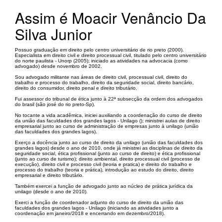
Assim é Moacir Venâncio Da
Silva Junior
Possuo graduação em direito pelo centro universitário de rio preto (2000).
Especialista em direito civil e direito processual civil, titulado pelo centro universitário
do norte paulista - Unorp (2005); iniciado as atividades na advocacia (como
advogado) desde novembro de 2002.
Sou advogado militante nas áreas de direito civil, processual civil, direito do
trabalho e processo do trabalho, direito da seguridade social, direito bancário,
direito do consumidor, direito penal e direito tributário.
Fui assessor do tribunal de ética junto à 22ª subsecção da ordem dos advogados
do brasil (são josé do rio preto-Sp).
No tocante a vida acadêmica, iniciei auxiliando a coordenação do curso de direito
da união das faculdades dos grandes lagos - Unilago (); ministrei aulas de direito
empresarial junto ao curso de administração de empresas junto à unilago (união
das faculdades dos grandes lagos).
Exerço a docência junto ao curso de direito da unilago (união das faculdades dos
grandes lagos) desde o ano de 2010, onde já ministrei as disciplinas de direito da
seguridade social, ética profissional (junto ao curso de direito) e ética profissional
(junto ao curso de turismo); direito ambiental, direito processual civil (processo de
execução), direito civil e processo civil (teoria e pratica) e direito do trabalho e
processo do trabalho (teoria e prática), introdução ao estudo do direito, direito
empresarial e direito tributário.
Também exercei a função de advogado junto ao núcleo de prática jurídica da
unilago (desde o ano de 2010).
Exerci a função de coordenador adjunto do curso de direito da união das
faculdades dos grandes lagos - Unilago (iniciando as atividades junto a
coordenação em janeiro/2018 e encerrando em dezembro/2018).