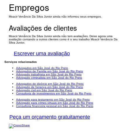
Empregos
Moacir Venâncio Da Silva Junior ainda não informou seus empregos.
Avaliações de clientes
Moacir Venâncio Da Silva Junior ainda não tem avaliações. Deixe agora uma
avaliação contando a outros clientes como é o seu trabalho Moacir Venâncio Da
Silva Junior.
Escrever uma avaliação
Serviços relacionados
Advogados em São José do Rio Preto
Advogados de Família em São José do Rio Preto
Advogado trabalhista em São José do Rio Preto
Advogado criminalista em São José do Rio Preto
Advogados de divórcio em São José do Rio Preto
Advogado de herança em São José do Rio Preto
Advogado civil em São José do Rio Preto
Consultoria de investimentos em São José do Rio Preto
Advogado para testamento em São José do Rio Preto
Advogado para crimes virtuais em São José do Rio Preto
Consultoria financeira pessoal em São José do Rio Preto
Peça um orçamento gratuitamente