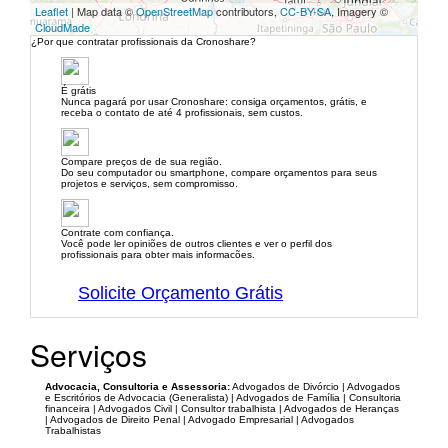
Leaflet
| Map data ©
OpenStreetMap
contributors,
CC-BY-SA
, Imagery ©
CloudMade
¿Por que contratar profissionais da Cronoshare?
É grátis
Nunca pagará por usar Cronoshare: consiga orçamentos, grátis, e
receba o contato de até 4 profissionais, sem custos.
Compare preços de de sua região.
Do seu computador ou smartphone, compare orçamentos para seus
projetos e serviços, sem compromisso.
Contrate com confiança.
Você pode ler opiniões de outros clientes e ver o perfil dos
profissionais para obter mais informacões.
Solicite Orçamento Grátis
Serviços
Advocacia, Consultoria e Assessoria:
Advogados de Divórcio | Advogados
e Escritórios de Advocacia (Generalista) | Advogados de Família | Consultoria
financeira | Advogados Civil | Consultor trabalhista | Advogados de Heranças
| Advogados de Direito Penal | Advogado Empresarial | Advogados
Trabalhistas