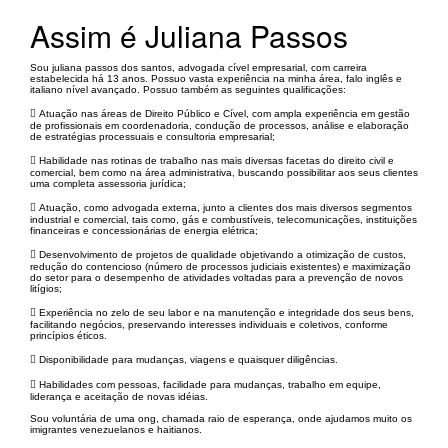
Assim é Juliana Passos
Sou juliana passos dos santos, advogada cível empresarial, com carreira
estabelecida há 13 anos. Possuo vasta experiência na minha área, falo inglês e
italiano nível avançado. Possuo também as seguintes qualificações:
 Atuação nas áreas de Direito Público e Cível, com ampla experiência em gestão
de profissionais em coordenadoria, condução de processos, análise e elaboração
de estratégias processuais e consultoria empresarial;
 Habilidade nas rotinas de trabalho nas mais diversas facetas do direito civil e
comercial, bem como na área administrativa, buscando possibilitar aos seus clientes
uma completa assessoria jurídica;
 Atuação, como advogada externa, junto a clientes dos mais diversos segmentos
industrial e comercial, tais como, gás e combustíveis, telecomunicações, instituições
financeiras e concessionárias de energia elétrica;
 Desenvolvimento de projetos de qualidade objetivando a otimização de custos,
redução do contencioso (número de processos judiciais existentes) e maximização
do setor para o desempenho de atividades voltadas para a prevenção de novos
litígios;
 Experiência no zelo de seu labor e na manutenção e integridade dos seus bens,
facilitando negócios, preservando interesses individuais e coletivos, conforme
princípios éticos.
 Disponibilidade para mudanças, viagens e quaisquer diligências.
 Habilidades com pessoas, facilidade para mudanças, trabalho em equipe,
liderança e aceitação de novas idéias.
Sou voluntária de uma ong, chamada raio de esperança, onde ajudamos muito os
imigrantes venezuelanos e haitianos.