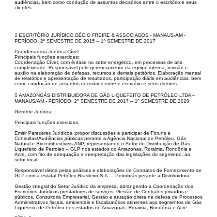
audiências, bem como condução de assuntos decisórios entre o escritório e seus
clientes.
 ESCRITÓRIO JURÍDICO DÉCIO FREIRE & ASSOCIADOS - MANAUS-AM -
PERÍODO: 2º SEMESTRE DE 2015 – 1º SEMESTRE DE 2017
Coordenadora Jurídica Cível
Principais funções exercidas:
Coordenação Cível, com ênfase no setor energético, em processos de alta
complexidade. Responsável pelo gerenciamento da equipe interna, revisão e
auxílio na elaboração de defesas, recursos e demais petitórios. Elaboração mensal
de relatórios e apresentação de resultados, participação diária em audiências, bem
como condução de assuntos decisórios entre o escritório e seus clientes.
 AMAZONGÁS DISTRIBUIDORA DE GÁS LIQUEFEITO DE PETRÓLEO LTDA –
MANAUS/AM - PERÍODO: 2º SEMESTRE DE 2017 – 1º SEMESTRE DE 2020
Gerente Jurídica
Principais funções exercidas:
Emitir Pareceres Jurídicos, propor discussões e participar de Fóruns e
Consultas/Audiências públicas perante a Agência Nacional do Petróleo, Gás
Natural e Biocombustíveis-ANP, representando o Setor de Distribuição de Gás
Liquefeito de Petróleo – GLP nos estados do Amazonas, Roraima, Rondônia e
Acre, com fito de adequação e interpretação das legislações do segmento, ao
setor local.
Responsável direta pelas análises e elaborações de Contratos de Fornecimento de
GLP com a estatal Petróleo Brasileiro S.A. – Petrobrás perante a Distribuidora.
Gestão integral do Setor Jurídico da empresa, abrangendo a Coordenação dos
Escritórios Jurídicos prestadores de serviços, Gestão de Contratos privados e
públicos, Consultoria Empresarial, Gestão e atuação direta na defesa de Processos
Administrativos fiscais, ambientais e fiscalizatórios atinentes aos segmentos de Gás
Liquefeito de Petróleo nos estados do Amazonas, Roraima, Rondônia e Acre.