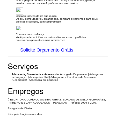
Nunca pagará por usar Cronoshare: consiga orçamentos, grátis, e
receba o contato de até 4 profissionais, sem custos.
Compare preços de de sua região.
Do seu computador ou smartphone, compare orçamentos para seus
projetos e serviços, sem compromisso.
Contrate com confiança.
Você pode ler opiniões de outros clientes e ver o perfil dos
profissionais para obter mais informacões.
Solicite Orçamento Grátis
Serviços
Advocacia, Consultoria e Assessoria:
Advogado Empresarial | Advogados
de Imigração | Advogados Civil | Advogados e Escritórios de Advocacia
(Generalista) | Assessoria em negócios
Empregos
 ESCRITÓRIO JURÍDICO SIVEIRA, ATHIAS, SORIANO DE MELO, GUIMARÃES,
PINHEIRO E SCAFF ADVOGADOS – Manaus/AM - Período: 2006 a 2007.
Estagiária de Direito.
Principais funções exercidas: