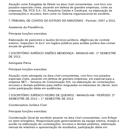
Atuação como Estagiária de Direito na área cível consumerista, com foco nos
juizados especiais cíveis, atuando em defesa de grandes empresas, como as
empresas TNL PCS S.A - OI, Amazônia Celular e Credicard, na elaboração de
contestações e recursos, bem como no Sistema organizacional do escritório.
 TRIBUNAL DE CONTAS DO ESTADO DO AMAZONAS - Período: 2007 a 2011.
Assistente da Presidência.
Principais funções exercidas:
Elaboração de pareceres e laudos técnicos jurídicos, diligências de controle
externo, inspeções “in loco” em órgãos públicos para análise jurídica das contas
anuais de gestores.
 ESCRITÓRIO JURÍDICO SIMÕES MENDONÇA - MANAUS-AM - 1º SEMESTRE
DE 2012.
Advogada Plena
Principais funções exercidas:
Atuação como advogada na área cível consumerista, com foco nos juizados
especiais cíveis, atuando em defesa de grandes empresas, em especial para a
empresa NET – Serviços de Comunicação S/A, na elaboração de contestações,
recursos e demais petitórios para melhor resguardar os interesses do cliente, bem
como participação diária em audiências.
 ESCRITÓRIO JURÍDICO PEDRO DE QUEIROZ - MANAUS-AM - PERÍODO: 2º
SEMESTRE DE 2012 – 1° SEMESTRE DE 2014
Coordenadora Jurídica Cível
Principais funções exercidas:
Coordenação Geral de escritório atuante na área cível consumerista, com ênfase
no setor energético. Responsável pelo gerenciamento da equipe interna, revisão e
auxílio na elaboração de contestações, recursos e demais petitórios, elaboração
mensal de relatórios e apresentação de resultados, participação diária em