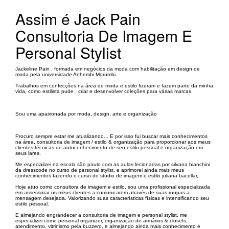
Assim é Jack Pain
Consultoria De Imagem E
Personal Stylist
Jackeline Pain , formada em negócios da moda com habilitação em design de
moda pela universidade Anhembi Morumbi.
Trabalhos em confecções na área de moda e estilo fizeram e fazem parte da minha
vida, como estilista pude , criar e desenvolver coleções para várias marcas.
Sou uma apaixonada por moda, design, arte e organização
Procuro sempre estar me atualizando... E por isso fui buscar mais conhecimentos
na área, consultoria de imagem / estilo & organização para proporcionar aos meus
clientes técnicas de autoconhecimento de seu estilo pessoal e organização em
seus lares.
Me especializei na escola são paulo com as aulas lecionadas por silvana bianchini
da dresscode no curso de personal stylist, e aprimorei ainda mais meus
conhecimentos fazendo o curso do studio de imagem e estilo juliana bacellar,
Hoje atuo como consultora de imagem e estilo, sou uma profissional especializada
em assessorar os meus clientes a comunicarem através de suas roupas a
mensagem desejada. Valorizando suas características físicas e intensificando seu
estilo pessoal.
E almejando engrandecer a consultoria de imagem e personal stylist, me
especializei como personal organizer, organização de armários & closets,
atendimento, vitrinismo pela buzzero, e almejando ainda mais conhecimento e