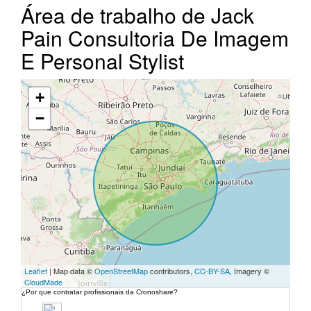
Área de trabalho de Jack
Pain Consultoria De Imagem
E Personal Stylist
+
−
Leaflet
| Map data ©
OpenStreetMap
contributors,
CC-BY-SA
, Imagery ©
CloudMade
¿Por que contratar profissionais da Cronoshare?