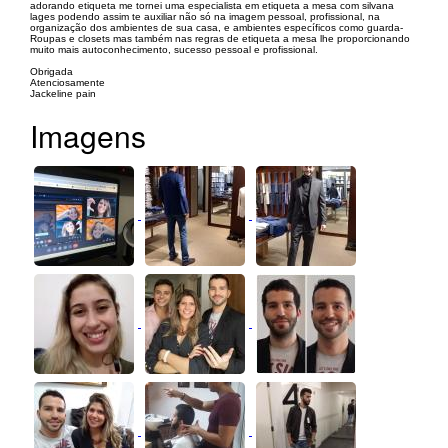
adorando etiqueta me tornei uma especialista em etiqueta a mesa com silvana
lages podendo assim te auxiliar não só na imagem pessoal, profissional, na
organização dos ambientes de sua casa, e ambientes específicos como guarda-
Roupas e closets mas também nas regras de etiqueta a mesa lhe proporcionando
muito mais autoconhecimento, sucesso pessoal e profissional.
Obrigada
Atenciosamente
Jackeline pain
Imagens