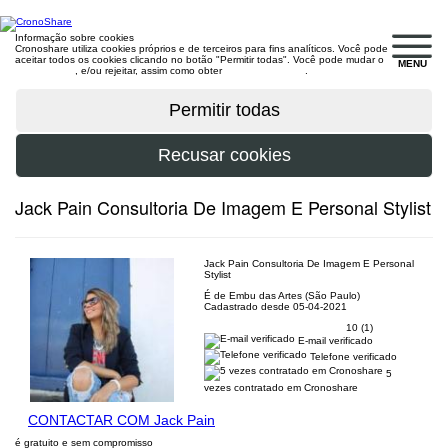
Informação sobre cookies
Cronoshare utiliza cookies próprios e de terceiros para fins analíticos. Você pode
aceitar todos os cookies clicando no botão "Permitir todas". Você pode mudar o
MENU
configuração
, e/ou rejeitar, assim como obter
mais informações
.
Jack Pain Consultoria De Imagem E Personal Stylist
Jack Pain Consultoria De Imagem E Personal
Stylist
É de Embu das Artes (São Paulo)
Cadastrado desde 05-04-2021
10 (1)
E-mail verificado
Telefone verificado
5
vezes contratado em Cronoshare
CONTACTAR COM Jack Pain
é gratuito e sem compromisso