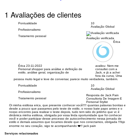
1 Avaliações de clientes
Pontualidade
10
Avaliação Global
Profissionalismo
Tratamento pessoal
Avaliação verificada
Érica
Érica
23-11-2022
avaliou:
Nem me
Personal shopper para análise e definição de
consultei com a
estilo, análise geral, organização de
Jack, e já a achei
fora da curva. Uma
pessoa muito legal e leve de conversar, parece muito verdadeira, também.
Pontualidade
10
Avaliação Global
Profissionalismo
Resposta de Jack Pain
Tratamento pessoal
Consultoria De Imagem E
Personal Stylist
Oi minha estilosa erica, que presente conhecer você!!!! quantas palavras bonitas e
desde a pouco que passamos pelo teste de estilo, o nosso bate papo antes e o
nosso encontro para realizar o teste depois, tudo tem sido do jeitinho que vc é
dinâmica minha estilosa, obrigada por essa linda oportunidade que foi conhecer
você e poder participar desse processo de autoconhecimento nessa jornada de
estilo e demais assuntos que tocamos desde que nos conectamos, obrigada !!!bjo
enorme no seu coração, sigo te acompanhando ❤️!! jack pain
Serviços relacionados