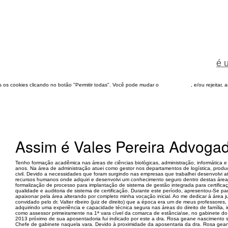
é 
dos os cookies clicando no botão "Permitir todas". Você pode mudar o
configuração
, e/ou rejeitar,
Assim é Vales Pereira Advoga
Tenho formação acadêmica nas áreas de ciências biológicas, administração, informática e 
anos. Na área de administração atuei como gestor nos departamentos de logística, pro
civil. Devido a necessidades que foram surgindo nas empresas que trabalhei desenvolvi a
recursos humanos onde adquiri e desenvolvi um conhecimento seguro dentro destas área
formalização de processo para implantação de sistema de gestão integrada para certific
qualidade e auditoria de sistema de certificação. Durante este período, apresentou-Se 
apaixonar pela área alterando por completo minha vocação inicial. Ao me dedicar à área j
convidado pelo dr. Valter ribeiro (juiz de direito) que a época era um de meus professore
adquirindo uma experiência e capacidade técnica segura nas áreas do direito de família, in
como assessor primeiramente na 1ª vara cível da comarca de estância\se, no gabinete do dr.
2013 próximo de sua aposentadoria fui indicado por este a dra. Rosa geane nascimento s
Chefe de gabinete naquela vara. Devido à proximidade da aposentaria da dra. Rosa gean