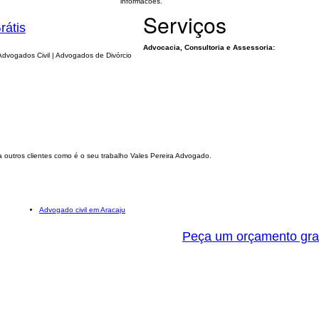
informacões.
Serviços
rátis
Advocacia, Consultoria e Assessoria:
Advogados Civil | Advogados de Divórcio
 outros clientes como é o seu trabalho Vales Pereira Advogado.
Advogado civil em Aracaju
Peça um orçamento gra