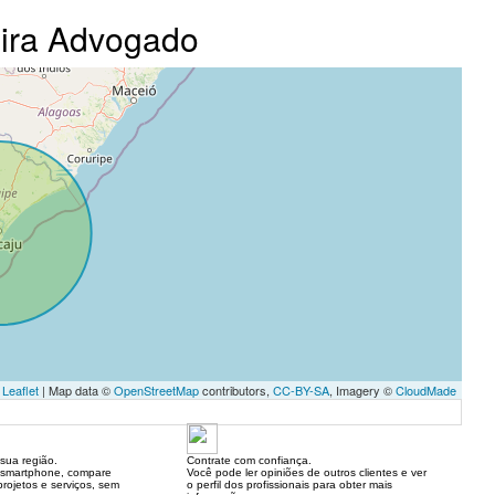
eira Advogado
Leaflet
| Map data ©
OpenStreetMap
contributors,
CC-BY-SA
, Imagery ©
CloudMade
sua região.
Contrate com confiança.
 smartphone, compare
Você pode ler opiniões de outros clientes e ver
rojetos e serviços, sem
o perfil dos profissionais para obter mais