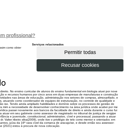
peça um orçamento gratuitamente
um profissional?
Serviços relacionados
 assim como obter
do
direito. No ensino curricular de alunos do ensino fundamental em biologia atuei por nove
dução e recursos humanos por cinco anos em duas empresas de manufaturas e construção
tividades nas áreas de educação, administração nos setores de compras, almoxarifado, e
s, atuando como coordenador de equipes de estruturação, no controle de qualidade e
ação iso. Tendo ainda ampliado habilidades e domínio sobre os processos de gestão de
para mim a necessidade de desenvolver conhecimento na área jurídica onde acabei por me
urídica passei novamente aos bancos da faculdade de direito e ainda durante o curso fui
s, a atuar em seu gabinete como assessor de magistrado no tribunal de justiça de sergipe
fância e juventude, constitucional, administrativo, cível e processual, passando a atuar
 Valter ribeiro silva(2009), onde tive o privilégio de telo como mentor e orientador, em
antos, juíza da 16º vara cível da comarca de aracaju\se, e desde então sou assessor-
e (2021) estou à procura de nova colocação.