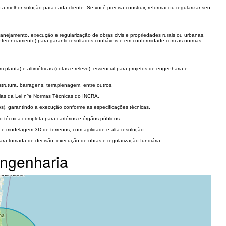
elhor solução para cada cliente. Se você precisa construir, reformar ou regularizar seu
lanejamento, execução e regularização de obras civis e propriedades rurais ou urbanas.
eferenciamento) para garantir resultados confiáveis e em conformidade com as normas
lanta) e altimétricas (cotas e relevo), essencial para projetos de engenharia e
trutura, barragens, terraplenagem, entre outros.
cias da Lei nºe Normas Técnicas do INCRA.
os), garantindo a execução conforme as especificações técnicas.
técnica completa para cartórios e órgãos públicos.
e modelagem 3D de terrenos, com agilidade e alta resolução.
ara tomada de decisão, execução de obras e regularização fundiária.
Engenharia