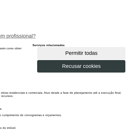
peça um orçamento gratuitamente
um profissional?
Serviços relacionados
 assim como obter
obras residenciais e comerciais. Atuo desde a fase de planejamento até a execução final,
 recursos.
a.
o cumprimento de cronogramas e orçamentos.
o do imóvel.