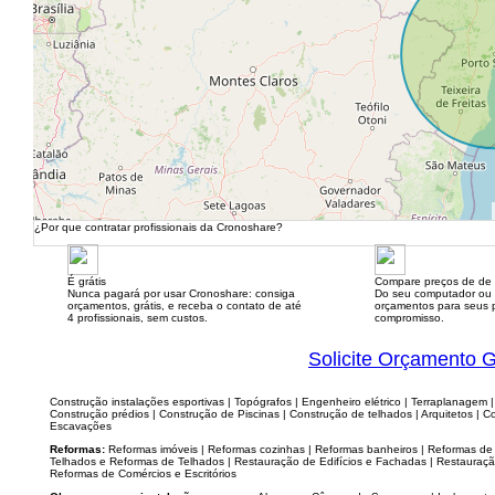
¿Por que contratar profissionais da Cronoshare?
É grátis
Compare preços de de 
Nunca pagará por usar Cronoshare: consiga
Do seu computador ou
orçamentos, grátis, e receba o contato de até
orçamentos para seus p
4 profissionais, sem custos.
compromisso.
Solicite Orçamento G
Construção instalações esportivas | Topógrafos | Engenheiro elétrico | Terraplanagem | 
Construção prédios | Construção de Piscinas | Construção de telhados | Arquitetos | C
Escavações
Reformas:
Reformas imóveis | Reformas cozinhas | Reformas banheiros | Reformas de 
Telhados e Reformas de Telhados | Restauração de Edifícios e Fachadas | Restauração
Reformas de Comércios e Escritórios