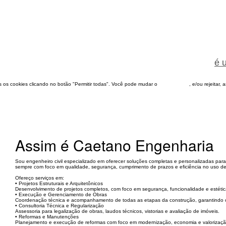
é 
dos os cookies clicando no botão "Permitir todas". Você pode mudar o
configuração
, e/ou rejeitar,
Assim é Caetano Engenharia
Sou engenheiro civil especializado em oferecer soluções completas e personalizadas para 
sempre com foco em qualidade, segurança, cumprimento de prazos e eficiência no uso de
Ofereço serviços em:
• Projetos Estruturais e Arquitetônicos
Desenvolvimento de projetos completos, com foco em segurança, funcionalidade e estétic
• Execução e Gerenciamento de Obras
Coordenação técnica e acompanhamento de todas as etapas da construção, garantindo 
• Consultoria Técnica e Regularização
Assessoria para legalização de obras, laudos técnicos, vistorias e avaliação de imóveis.
• Reformas e Manutenções
Planejamento e execução de reformas com foco em modernização, economia e valorizaçã