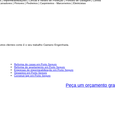
 | Impermeabilizações | Cercas e Redes de Proteção | Portões de Garagem | Contra
anadores | Pintores | Pedreiros | Carpinteiros - Marceneiros | Eletricistas
tros clientes como é o seu trabalho Caetano Engenharia.
Reforma de casas em Porto Seguro
Reforma de apartamento em Porto Seguro
Empresas de impermeabilização em Porto Seguro
Gesseiros em Porto Seguro
Construir laje em Porto Seguro
Peça um orçamento gra