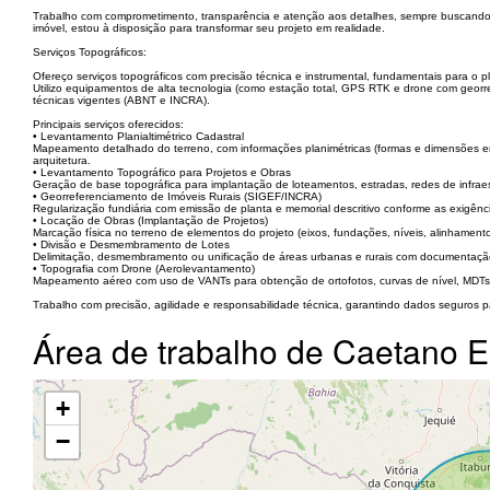
Trabalho com comprometimento, transparência e atenção aos detalhes, sempre buscando a m
imóvel, estou à disposição para transformar seu projeto em realidade.
Serviços Topográficos:
Ofereço serviços topográficos com precisão técnica e instrumental, fundamentais para o p
Utilizo equipamentos de alta tecnologia (como estação total, GPS RTK e drone com georr
técnicas vigentes (ABNT e INCRA).
Principais serviços oferecidos:
• Levantamento Planialtimétrico Cadastral
Mapeamento detalhado do terreno, com informações planimétricas (formas e dimensões em p
arquitetura.
• Levantamento Topográfico para Projetos e Obras
Geração de base topográfica para implantação de loteamentos, estradas, redes de infraes
• Georreferenciamento de Imóveis Rurais (SIGEF/INCRA)
Regularização fundiária com emissão de planta e memorial descritivo conforme as exigên
• Locação de Obras (Implantação de Projetos)
Marcação física no terreno de elementos do projeto (eixos, fundações, níveis, alinhament
• Divisão e Desmembramento de Lotes
Delimitação, desmembramento ou unificação de áreas urbanas e rurais com documentação 
• Topografia com Drone (Aerolevantamento)
Mapeamento aéreo com uso de VANTs para obtenção de ortofotos, curvas de nível, MDTs 
Trabalho com precisão, agilidade e responsabilidade técnica, garantindo dados seguros p
Área de trabalho de Caetano 
+
−