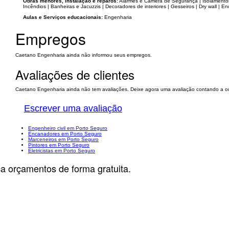
Obras menores, instalação e reparos:
Alarmes e Câmera de Segurança | Isolamentos
Incêndios | Banheiras e Jacuzzis | Decoradores de interiores | Gesseiros | Dry wall | Enc
Aulas e Serviços educacionais:
Engenharia
Empregos
Caetano Engenharia ainda não informou seus empregos.
Avaliações de clientes
Caetano Engenharia ainda não tem avaliações. Deixe agora uma avaliação contando a ou
Escrever uma avaliação
Engenheiro civil em Porto Seguro
Encanadores em Porto Seguro
Marceneiros em Porto Seguro
Pintores em Porto Seguro
Eletricistas em Porto Seguro
ça orçamentos de forma gratuita.