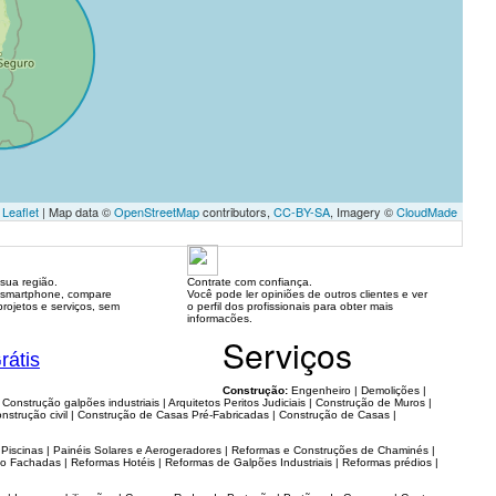
Leaflet
| Map data ©
OpenStreetMap
contributors,
CC-BY-SA
, Imagery ©
CloudMade
sua região.
Contrate com confiança.
 smartphone, compare
Você pode ler opiniões de outros clientes e ver
rojetos e serviços, sem
o perfil dos profissionais para obter mais
informacões.
Serviços
rátis
Construção:
Engenheiro | Demolições |
Construção galpões industriais | Arquitetos Peritos Judiciais | Construção de Muros |
onstrução civil | Construção de Casas Pré-Fabricadas | Construção de Casas |
Piscinas | Painéis Solares e Aerogeradores | Reformas e Construções de Chaminés |
 Fachadas | Reformas Hotéis | Reformas de Galpões Industriais | Reformas prédios |