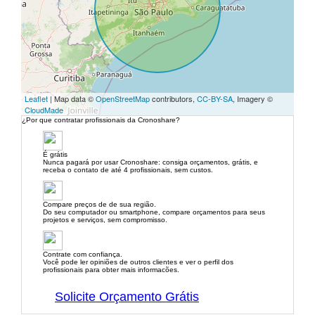
Leaflet
| Map data ©
OpenStreetMap
contributors,
CC-BY-SA
, Imagery ©
CloudMade
¿Por que contratar profissionais da Cronoshare?
É grátis
Nunca pagará por usar Cronoshare: consiga orçamentos, grátis, e
receba o contato de até 4 profissionais, sem custos.
Compare preços de de sua região.
Do seu computador ou smartphone, compare orçamentos para seus
projetos e serviços, sem compromisso.
Contrate com confiança.
Você pode ler opiniões de outros clientes e ver o perfil dos
profissionais para obter mais informacões.
Solicite Orçamento Grátis