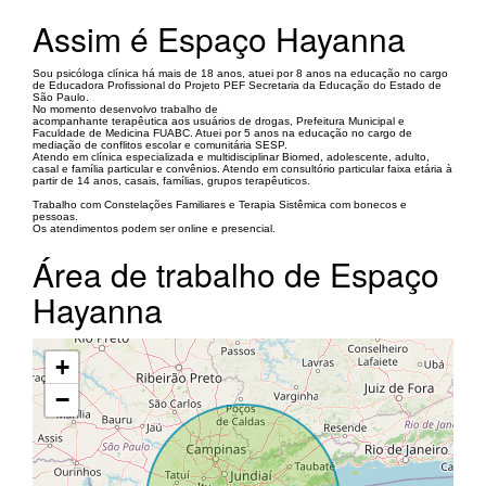
Assim é Espaço Hayanna
Sou psicóloga clínica há mais de 18 anos, atuei por 8 anos na educação no cargo
de Educadora Profissional do Projeto PEF Secretaria da Educação do Estado de
São Paulo.
No momento desenvolvo trabalho de
acompanhante terapêutica aos usuários de drogas, Prefeitura Municipal e
Faculdade de Medicina FUABC. Atuei por 5 anos na educação no cargo de
mediação de conflitos escolar e comunitária SESP.
Atendo em clínica especializada e multidisciplinar Biomed, adolescente, adulto,
casal e família particular e convênios. Atendo em consultório particular faixa etária à
partir de 14 anos, casais, famílias, grupos terapêuticos.
Trabalho com Constelações Familiares e Terapia Sistêmica com bonecos e
pessoas.
Os atendimentos podem ser online e presencial.
Área de trabalho de Espaço
Hayanna
+
−