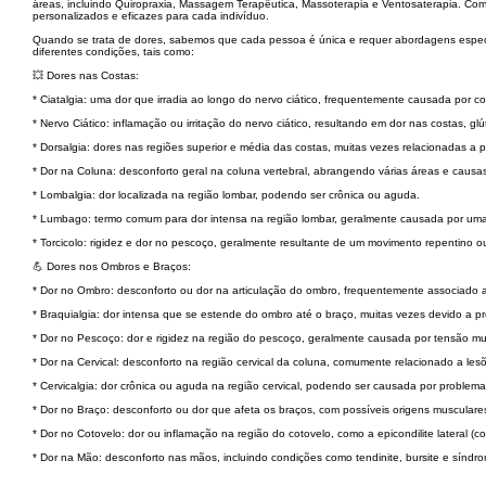
áreas, incluindo Quiropraxia, Massagem Terapêutica, Massoterapia e Ventosaterapia. Com
personalizados e eficazes para cada indivíduo.
Quando se trata de dores, sabemos que cada pessoa é única e requer abordagens específ
diferentes condições, tais como:
💥 Dores nas Costas:
* Ciatalgia: uma dor que irradia ao longo do nervo ciático, frequentemente causada por co
* Nervo Ciático: inflamação ou irritação do nervo ciático, resultando em dor nas costas, gl
* Dorsalgia: dores nas regiões superior e média das costas, muitas vezes relacionadas a
* Dor na Coluna: desconforto geral na coluna vertebral, abrangendo várias áreas e causas
* Lombalgia: dor localizada na região lombar, podendo ser crônica ou aguda.
* Lumbago: termo comum para dor intensa na região lombar, geralmente causada por uma
* Torcicolo: rigidez e dor no pescoço, geralmente resultante de um movimento repentino ou
💪 Dores nos Ombros e Braços:
* Dor no Ombro: desconforto ou dor na articulação do ombro, frequentemente associado 
* Braquialgia: dor intensa que se estende do ombro até o braço, muitas vezes devido a pr
* Dor no Pescoço: dor e rigidez na região do pescoço, geralmente causada por tensão m
* Dor na Cervical: desconforto na região cervical da coluna, comumente relacionado a le
* Cervicalgia: dor crônica ou aguda na região cervical, podendo ser causada por problema
* Dor no Braço: desconforto ou dor que afeta os braços, com possíveis origens musculares
* Dor no Cotovelo: dor ou inflamação na região do cotovelo, como a epicondilite lateral (co
* Dor na Mão: desconforto nas mãos, incluindo condições como tendinite, bursite e síndr