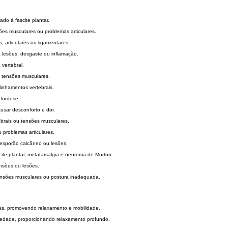
do à fascite plantar.
ões musculares ou problemas articulares.
, articulares ou ligamentares.
a lesões, desgaste ou inflamação.
vertebral.
u tensões musculares.
inhamentos vertebrais.
 lordose.
usar desconforto e dor.
ebrais ou tensões musculares.
 problemas articulares.
 esporão calcâneo ou lesões.
ite plantar, metatarsalgia e neuroma de Morton.
ensões ou lesões.
tensões musculares ou postura inadequada.
cias, promovendo relaxamento e mobilidade.
nsiedade, proporcionando relaxamento profundo.