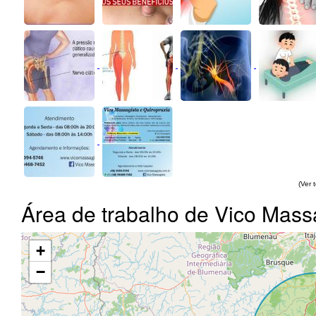
(Ver 
Área de trabalho de Vico Mass
+
−