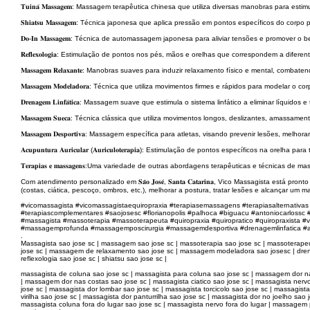
𝐓𝐮𝐢𝐧𝐚́ 𝐌𝐚𝐬𝐬𝐚𝐠𝐞𝐦: Massagem terapêutica chinesa que utiliza diversas manobras para e
𝐒𝐡𝐢𝐚𝐭𝐬𝐮 𝐌𝐚𝐬𝐬𝐚𝐠𝐞𝐦: Técnica japonesa que aplica pressão em pontos específicos do co
𝐃𝐨-𝐈𝐧 𝐌𝐚𝐬𝐬𝐚𝐠𝐞𝐦: Técnica de automassagem japonesa para aliviar tensões e promover o b
𝐑𝐞𝐟𝐥𝐞𝐱𝐨𝐥𝐨𝐠𝐢𝐚: Estimulação de pontos nos pés, mãos e orelhas que correspondem a dife
𝐌𝐚𝐬𝐬𝐚𝐠𝐞𝐦 𝐑𝐞𝐥𝐚𝐱𝐚𝐧𝐭𝐞: Manobras suaves para induzir relaxamento físico e mental, comb
𝐌𝐚𝐬𝐬𝐚𝐠𝐞𝐦 𝐌𝐨𝐝𝐞𝐥𝐚𝐝𝐨𝐫𝐚: Técnica que utiliza movimentos firmes e rápidos para modelar o 
𝐃𝐫𝐞𝐧𝐚𝐠𝐞𝐦 𝐋𝐢𝐧𝐟𝐚́𝐭𝐢𝐜𝐚: Massagem suave que estimula o sistema linfático a eliminar líquidos
𝐌𝐚𝐬𝐬𝐚𝐠𝐞𝐦 𝐒𝐮𝐞𝐜𝐚: Técnica clássica que utiliza movimentos longos, deslizantes, amass
𝐌𝐚𝐬𝐬𝐚𝐠𝐞𝐦 𝐃𝐞𝐬𝐩𝐨𝐫𝐭𝐢𝐯𝐚: Massagem específica para atletas, visando prevenir lesões, 
𝐀𝐜𝐮𝐩𝐮𝐧𝐭𝐮𝐫𝐚 𝐀𝐮𝐫𝐢𝐜𝐮𝐥𝐚𝐫 (𝐀𝐮𝐫𝐢𝐜𝐮𝐥𝐨𝐭𝐞𝐫𝐚𝐩𝐢𝐚): Estimulação de pontos específicos na or
𝐓𝐞𝐫𝐚𝐩𝐢𝐚𝐬 𝐞 𝐦𝐚𝐬𝐬𝐚𝐠𝐞𝐧𝐬:Uma variedade de outras abordagens terapêuticas e técnica
Com atendimento personalizado em 𝐒𝐚̃𝐨 𝐉𝐨𝐬𝐞́, 𝐒𝐚𝐧𝐭𝐚 𝐂𝐚𝐭𝐚𝐫𝐢𝐧𝐚, Vico Massagista está pronto para ajuda
(costas, ciática, pescoço, ombros, etc.), melhorar a postura, tratar lesões e alcançar um ma
#vicomassagista #vicomassagistaequiropraxia #terapiasemassagens #terapiasalternativas #
#terapiascomplementares #saojosesc #florianopolis #palhoca #biguacu #antoniocarlos
#massagista #massoterapia #massoterapeuta #quiropraxia #quiropratico #quiropraxis
#massagemprofunda #massagemposcirurgia #massagemdesportiva #drenagemlinfatica #acupun
.
Massagista sao jose sc | massagem sao jose sc | massoterapia sao jose sc | massoterapeu
jose sc | massagem de relaxamento sao jose sc | massagem modeladora sao josesc | drena
reflexologia sao jose sc | shiatsu sao jose sc |
massagista de coluna sao jose sc | massagista para coluna sao jose sc | massagem dor na
| massagem dor nas costas sao jose sc | massagista ciatico sao jose sc | massagista nervo 
jose sc | massagista dor lombar sao jose sc | massagista torcicolo sao jose sc | massagis
virilha sao jose sc | massagista dor panturrilha sao jose sc | massagista dor no joelho sao
massagista coluna fora do lugar sao jose sc | massagista nervo fora do lugar | massage