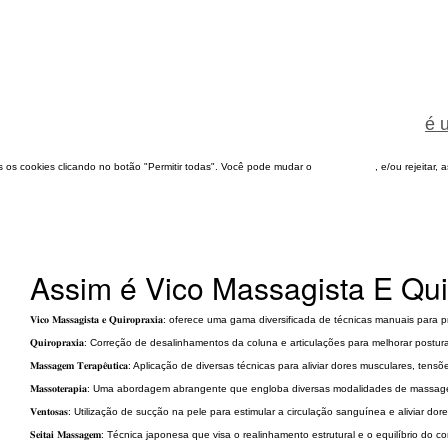
é 
dos os cookies clicando no botão "Permitir todas". Você pode mudar o
configuração
, e/ou rejeitar,
Assim é Vico Massagista E Qui
𝐕𝐢𝐜𝐨 𝐌𝐚𝐬𝐬𝐚𝐠𝐢𝐬𝐭𝐚 𝐞 𝐐𝐮𝐢𝐫𝐨𝐩𝐫𝐚𝐱𝐢𝐚: oferece uma gama diversificada de técnicas m
𝐐𝐮𝐢𝐫𝐨𝐩𝐫𝐚𝐱𝐢𝐚: Correção de desalinhamentos da coluna e articulações para melhorar pos
𝐌𝐚𝐬𝐬𝐚𝐠𝐞𝐦 𝐓𝐞𝐫𝐚𝐩𝐞̂𝐮𝐭𝐢𝐜𝐚: Aplicação de diversas técnicas para aliviar dores musculares, te
𝐌𝐚𝐬𝐬𝐨𝐭𝐞𝐫𝐚𝐩𝐢𝐚: Uma abordagem abrangente que engloba diversas modalidades de massa
𝐕𝐞𝐧𝐭𝐨𝐬𝐚𝐬: Utilização de sucção na pele para estimular a circulação sanguínea e aliviar do
𝐒𝐞𝐢𝐭𝐚𝐢 𝐌𝐚𝐬𝐬𝐚𝐠𝐞𝐦: Técnica japonesa que visa o realinhamento estrutural e o equilíbrio do c