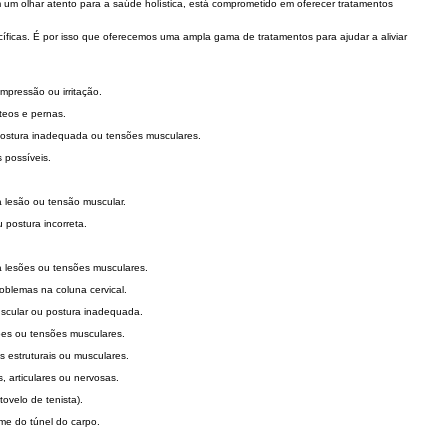
 um olhar atento para a saúde holística, está comprometido em oferecer tratamentos
icas. É por isso que oferecemos uma ampla gama de tratamentos para ajudar a aliviar
mpressão ou irritação.
úteos e pernas.
 postura inadequada ou tensões musculares.
 possíveis.
 lesão ou tensão muscular.
 postura incorreta.
a lesões ou tensões musculares.
oblemas na coluna cervical.
uscular ou postura inadequada.
sões ou tensões musculares.
s estruturais ou musculares.
, articulares ou nervosas.
tovelo de tenista).
ome do túnel do carpo.