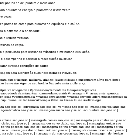
stimular pontos de acupuntura e meridianos.
rpo para equilibrar a energia e promover o relaxamento.
em-estar.
rentes partes do corpo para promover o equilíbrio e a saúde.
atendo o estresse e a ansiedade.
corpo e reduzir medidas.
 e toxinas do corpo.
amento e percussão para relaxar os músculos e melhorar a circulação.
melhorar o desempenho e acelerar a recuperação muscular.
elha para tratar diversas condições de saúde.
s de massagem para atender às suas necessidades individuais.
r 𝐡𝐨𝐦𝐞𝐧𝐬, 𝐦𝐮𝐥𝐡𝐞𝐫𝐞𝐬, 𝐜𝐫𝐢𝐚𝐧𝐜̧𝐚𝐬, 𝐣𝐨𝐯𝐞𝐧𝐬 𝐞 𝐢𝐝𝐨𝐬𝐨𝐬 a encontrarem alívio para dores
ior bem-estar. Agende seu horário flexível e sinta a diferença!
praticasintegrativas #praticascomplementares #terapiasintegrativas
sc #saopedrodealcantara #santoamarodaimperatriz #massagem #massagemterapeutica
ta #ventosas #ventosaterapia #massagemrelaxante #massagemmodeladora #massagemsueca
turaauricular #auriculoterapia #shiatsu #seitai #tuina #reflexologia
ta sao jose sc | quiropraxia sao jose sc | ventosas sao jose sc | massagem relaxante sao
gem linfatica sao jose sc | massagem sueca sao jose sc | acupuntura sao jose sc |
 coluna sao jose sc | massagista costas sao jose sc | massagista para costas sao jose sc
ciatico sao jose sc | massagista dor nervo ciatico sao jose sc | massagista lombar sao
ta dor no pescoco sao jose sc | massagista dor no ombro sao jose sc | massagista dor na
 jose sc | massagista dor no tornozelo sao jose sc | massagista coluna travada sao jose sc |
m para coluna sao jose sc | massagem dor nas costas sao jose sc | massagem dor lombar