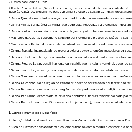
🦶 Dores nas Pernas e Pés:
* Fascite Plantar: inflamação da fáscia plantar, resultando em dor intensa na sola do pé.
Esporão Calcâneo: crescimento ósseo anormal no osso do calcanhar, muitas vezes associa
* Dor no Quadril: desconforto na região do quadril, podendo ser causado por lesões, tens
* Dor na Virilha: dor na área da virilha, que pode estar relacionada a problemas musculares
* Dor no Joelho: desconforto ou dor na articulação do joelho, frequentemente associado 
* Mau Jeito na Coluna: desconforto causado por movimentos bruscos ou lesões na coluna 
* Mau Jeito nas Costas: dor nas costas resultante de movimentos inadequados, lesões o
* Coluna Travada: incapacidade de mover a coluna devido a tensões musculares ou desal
* Desvio de Coluna: alteração na curvatura normal da coluna vertebral, como escoliose ou
* Coluna Fora do Lugar: desalinhamento ou instabilidade na coluna vertebral, podendo ca
* Nervo Fora do Lugar: irritação ou compressão de nervos devido a desalinhamentos vert
* Dor no Tornozelo: desconforto ou dor no tornozelo, muitas vezes relacionado a lesões ou
* Dor no Calcanhar: dor na região do calcanhar, podendo ser causada por fascite plantar,
* Dor no Pé: desconforto que afeta a região dos pés, podendo incluir condições como fasc
* Dor na Panturrilha: desconforto muscular na panturrilha, frequentemente causado por t
* Dor na Escápula: dor na região das escápulas (omoplatas), podendo ser resultado de 
🌡️ Outros Tratamentos e Benefícios:
* Liberação Miofascial: técnica que visa liberar tensões e aderências nos músculos e fás
* Alívio do Estresse: nossos tratamentos terapêuticos ajudam a reduzir o estresse e a a