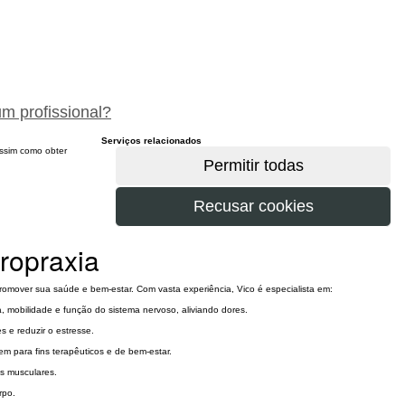
peça um orçamento gratuitamente
um profissional?
Serviços relacionados
 assim como obter
ropraxia
anuais para promover sua saúde e bem-estar. Com vasta experiência, Vico é especialista em:
tura, mobilidade e função do sistema nervoso, aliviando dores.
nsões e reduzir o estresse.
gem para fins terapêuticos e de bem-estar.
res musculares.
orpo.