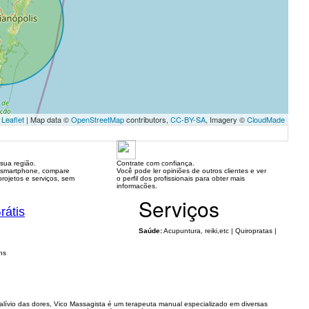
Leaflet
| Map data ©
OpenStreetMap
contributors,
CC-BY-SA
, Imagery ©
CloudMade
sua região.
Contrate com confiança.
 smartphone, compare
Você pode ler opiniões de outros clientes e ver
rojetos e serviços, sem
o perfil dos profissionais para obter mais
informacões.
Serviços
rátis
Saúde:
Acupuntura, reiki,etc | Quiropratas |
ns
 alívio das dores, Vico Massagista é um terapeuta manual especializado em diversas