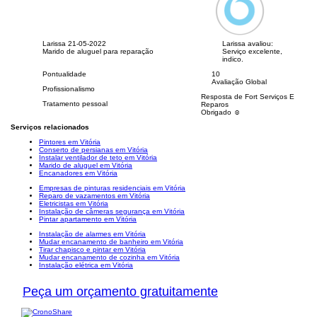
Larissa
21-05-2022
Larissa avaliou:
Marido de aluguel para reparação
Serviço excelente,
indico.
Pontualidade
10
Avaliação Global
Profissionalismo
Resposta de Fort Serviços E
Tratamento pessoal
Reparos
Obrigado ☺️
Serviços relacionados
Pintores em Vitória
Conserto de persianas em Vitória
Instalar ventilador de teto em Vitória
Marido de aluguel em Vitória
Encanadores em Vitória
Empresas de pinturas residenciais em Vitória
Reparo de vazamentos em Vitória
Eletricistas em Vitória
Instalação de câmeras segurança em Vitória
Pintar apartamento em Vitória
Instalação de alarmes em Vitória
Mudar encanamento de banheiro em Vitória
Tirar chapisco e pintar em Vitória
Mudar encanamento de cozinha em Vitória
Instalação elétrica em Vitória
Peça um orçamento gratuitamente