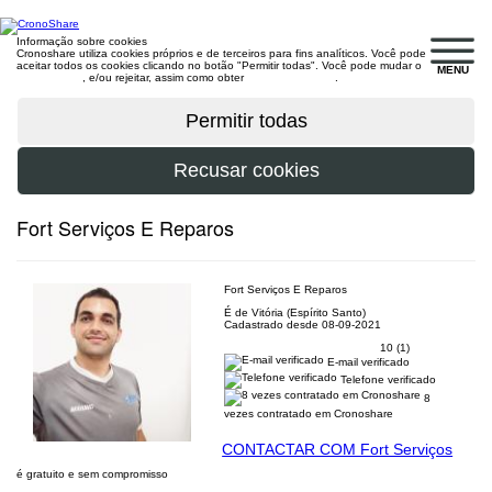
Informação sobre cookies
Cronoshare utiliza cookies próprios e de terceiros para fins analíticos. Você pode
aceitar todos os cookies clicando no botão "Permitir todas". Você pode mudar o
MENU
configuração
, e/ou rejeitar, assim como obter
mais informações
.
Fort Serviços E Reparos
Fort Serviços E Reparos
É de Vitória (Espírito Santo)
Cadastrado desde 08-09-2021
10 (1)
E-mail verificado
Telefone verificado
8
vezes contratado em Cronoshare
CONTACTAR COM Fort Serviços
é gratuito e sem compromisso