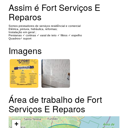
Assim é Fort Serviços E
Reparos
Somos prestadores de serviços residêncial e comercial
Elétrica, pintura, hidráulica, reformas;
Instalação em geral ;
Persianas ✓ cortinas ✓ varal de teto ✓ filtros ✓ espelho
Quadros✓ suport
Imagens
Área de trabalho de Fort
Serviços E Reparos
+