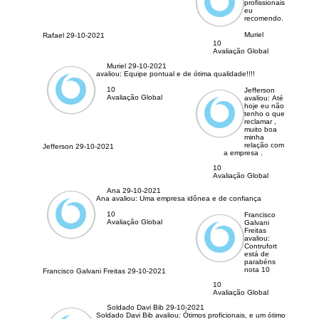
profissionais
eu
recomendo.
Muriel
Rafael
29-10-2021
10
Avaliação Global
Muriel
29-10-2021
avaliou:
Equipe pontual e de ótima qualidade!!!!
10
Jefferson
Avaliação Global
avaliou:
Até
hoje eu não
tenho o que
reclamar ,
muito boa
minha
relação com
Jefferson
29-10-2021
a empresa .
10
Avaliação Global
Ana
29-10-2021
Ana avaliou:
Uma empresa idônea e de confiança
10
Francisco
Avaliação Global
Galvani
Freitas
avaliou:
Contrufort
está de
parabéns
nota 10
Francisco Galvani Freitas
29-10-2021
10
Avaliação Global
Soldado Davi Bib
29-10-2021
Soldado Davi Bib avaliou:
Ótimos proficionais, e um ótimo