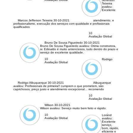
Jefferson
Teixeira
avaliou:
Excelente
Marcos Jefferson Teixeira
30-10-2021
atendimento, e
profissionalismo, execução dos serviços com qualidade e profissionais
qualificados
10
Avaliação Global
Bruno De Sousa Figueiredo
30-10-2021
Bruno De Sousa Figueiredo avaliou:
Otima construtora,
sr. Edinaldo é muito antenciosos, tudo dentro do prazo e
serviço de excelente qualidade.
10
Rodrigo
Avaliação Global
Rodrigo Albuquerque
30-10-2021
Albuquerque
avaliou:
Profissionais de primeira!! cumprem o que prometem, são
caprichosos, preço justo e atendimento excepcional… recomendo
10
Avaliação Global
Wilson
30-10-2021
Wilson avaliou:
Serviço muito bem feito e rápido.
10
Loránd
Avaliação Global
avaliou:
Excelente
serviço,
bom, rápido,
eficiente e