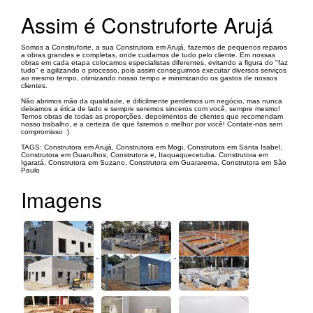
Assim é Construforte Arujá
Somos a Construforte, a sua Construtora em Arujá, fazemos de pequenos reparos
a obras grandes e completas, onde cuidamos de tudo pelo cliente. Em nossas
obras em cada etapa colocamos especialistas diferentes, evitando a figura do "faz
tudo" e agilizando o processo, pois assim conseguimos executar diversos serviços
ao mesmo tempo, otimizando nosso tempo e minimizando os gastos de nossos
clientes.
Não abrimos mão da qualidade, e dificilmente perdemos um negócio, mas nunca
deixamos a ética de lado e sempre seremos sinceros com você, sempre mesmo!
Temos obras de todas as proporções, depoimentos de clientes que recomendam
nosso trabalho, e a certeza de que faremos o melhor por você! Contate-nos sem
compromisso :)
TAGS: Construtora em Arujá, Construtora em Mogi, Construtora em Santa Isabel,
Construtora em Guarulhos, Construtora e, Itaquaquecetuba. Construtora em
Igaratá, Construtora em Suzano, Construtora em Guararema, Construtora em São
Paulo
Imagens