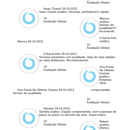
Avaliação Global
Isaac Chazin
29-10-2021
Isaac Chazin avaliou:
Honesta, profissional e rápida
10
Marcus
Avaliação Global
avaliou:
Serviço de
qualidade!!!!
recomendo
A Santa Arte
avaliou:
Marcus
29-10-2021
10
Avaliação Global
A Santa Arte
29-10-2021
Serviços prestados com qualidade. Seja do mais simples
ao mais sofisticado. Recomendamos.
10
Ana Paula
Avaliação Global
De Oliveira
Carrara
avaliou:
Empresa
séria,
Ana Paula De Oliveira Carrara
29-10-2021
comprometida.
Serviço de qualidade.
10
Avaliação Global
Daniela
29-10-2021
Daniela avaliou:
Equipe comprometida, sem surpresas de
preço ou prazo no decorrer da obra. Super indico.
10
Rafael
Avaliação Global
avaliou:
Ótimos