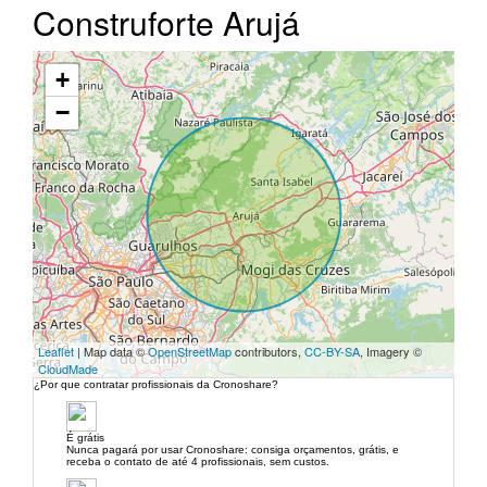
Construforte Arujá
+
−
Leaflet
| Map data ©
OpenStreetMap
contributors,
CC-BY-SA
, Imagery ©
CloudMade
¿Por que contratar profissionais da Cronoshare?
É grátis
Nunca pagará por usar Cronoshare: consiga orçamentos, grátis, e
receba o contato de até 4 profissionais, sem custos.