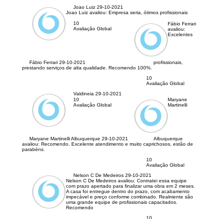
Joao Luiz
29-10-2021
Joao Luiz avaliou:
Empresa seria, ótimos profissionais
10
Fábio Ferrari
Avaliação Global
avaliou:
Excelentes
Fábio Ferrari
29-10-2021
profissionais,
prestando serviços de alta qualidade. Recomendo 100%.
10
Avaliação Global
Valdineia
29-10-2021
10
Maryane
Avaliação Global
Martinelli
Maryane Martinelli Albuquerque
29-10-2021
Albuquerque
avaliou:
Recomendo. Excelente atendimento e muito caprichosos, estão de
parabéns.
10
Avaliação Global
Nelson C De Medeiros
29-10-2021
Nelson C De Medeiros avaliou:
Contratei essa equipe
com prazo apertado para finalizar uma obra em 2 meses.
A casa foi entregue dentro do prazo, com acabamento
impecável e preço conforme combinado. Realmente são
uma grande equipe de profissionais capacitados.
Recomendo
10