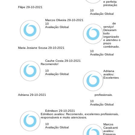
e perfeita
prestação
Filipe
29-10-2021
10
Avaliação Global
Marcos Oliveira
29-10-2021
de
10
serviço!
Avaliação Global
Deixaram
tudo
organizado
e atendeu o
prazo
combinado.
Maria Josiane Sousa
29-10-2021
10
Avaliação Global
Cauhe Costa
29-10-2021
Recomendo!
10
Adriana
Avaliação Global
avaliou:
Excelentes
Adriana
29-10-2021
profissionais.
10
Avaliação Global
Edmilson
29-10-2021
Edmilson avaliou:
Recomendo, excelentes profissionais,
responsáveis e muito atenciosos.
10
Marcos
Avaliação Global
Cavalcanti
avaliou:
Empresa