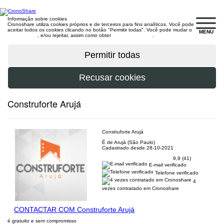
Informação sobre cookies
Cronoshare utiliza cookies próprios e de terceiros para fins analíticos. Você pode
aceitar todos os cookies clicando no botão "Permitir todas". Você pode mudar o
MENU
configuração
, e/ou rejeitar, assim como obter
mais informações
.
Construforte Arujá
Construforte Arujá
É de Arujá (São Paulo)
Cadastrado desde 28-10-2021
9,9 (41)
E-mail verificado
Telefone verificado
4
vezes contratado em Cronoshare
CONTACTAR COM Construforte Arujá
é gratuito e sem compromisso