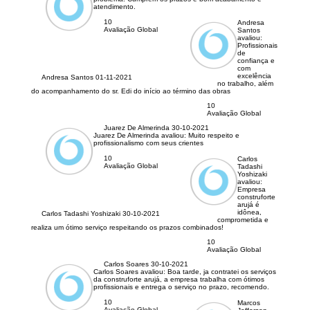
atendimento.
10
Andresa
Avaliação Global
Santos
avaliou:
Profissionais
de
confiança e
com
excelência
Andresa Santos
01-11-2021
no trabalho, além
do acompanhamento do sr. Edi do início ao término das obras
10
Avaliação Global
Juarez De Almerinda
30-10-2021
Juarez De Almerinda avaliou:
Muito respeito e
profissionalismo com seus crientes
10
Carlos
Avaliação Global
Tadashi
Yoshizaki
avaliou:
Empresa
construforte
arujá é
idônea,
Carlos Tadashi Yoshizaki
30-10-2021
comprometida e
realiza um ótimo serviço respeitando os prazos combinados!
10
Avaliação Global
Carlos Soares
30-10-2021
Carlos Soares avaliou:
Boa tarde, ja contratei os serviços
da construforte arujá, a empresa trabalha com ótimos
profissionais e entrega o serviço no prazo, recomendo.
10
Marcos
Avaliação Global