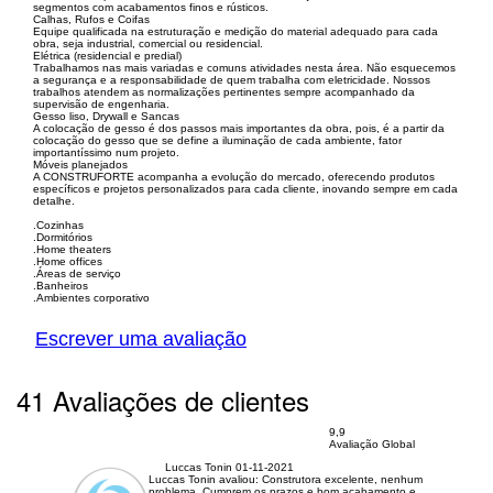
segmentos com acabamentos finos e rústicos.
Calhas, Rufos e Coifas
Equipe qualificada na estruturação e medição do material adequado para cada
obra, seja industrial, comercial ou residencial.
Elétrica (residencial e predial)
Trabalhamos nas mais variadas e comuns atividades nesta área. Não esquecemos
a segurança e a responsabilidade de quem trabalha com eletricidade. Nossos
trabalhos atendem as normalizações pertinentes sempre acompanhado da
supervisão de engenharia.
Gesso liso, Drywall e Sancas
A colocação de gesso é dos passos mais importantes da obra, pois, é a partir da
colocação do gesso que se define a iluminação de cada ambiente, fator
importantíssimo num projeto.
Móveis planejados
A CONSTRUFORTE acompanha a evolução do mercado, oferecendo produtos
específicos e projetos personalizados para cada cliente, inovando sempre em cada
detalhe.
.Cozinhas
.Dormitórios
.Home theaters
.Home offices
.Áreas de serviço
.Banheiros
.Ambientes corporativo
Escrever uma avaliação
41 Avaliações de clientes
9,9
Avaliação Global
Luccas Tonin
01-11-2021
Luccas Tonin avaliou:
Construtora excelente, nenhum
problema. Cumprem os prazos e bom acabamento e