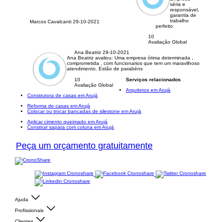
séria e
responsável,
garantia de
trabalho
Marcos Cavalcanti
29-10-2021
perfeito
10
Avaliação Global
Ana Beatriz
29-10-2021
Ana Beatriz avaliou:
Uma empresa ótima determinada ,
comprometida , com funcionarios que tem um maravilhoso
atendimento. Estão de parabéns
10
Serviços relacionados
Avaliação Global
Arquitetos em Arujá
Construtora de casas em Arujá
Reforma de casas em Arujá
Colocar ou trocar bancadas de silestone em Arujá
Aplicar cimento queimado em Arujá
Construir sapata com coluna em Arujá
Peça um orçamento gratuitamente
Ajuda
Profissionais
Clientes