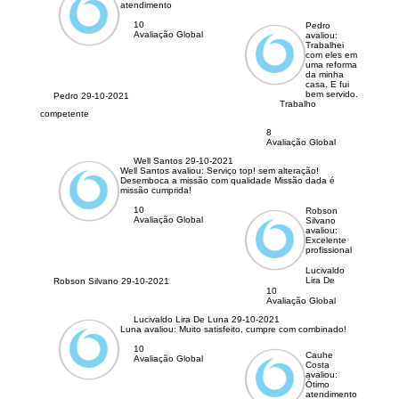
atendimento
10
Pedro
Avaliação Global
avaliou:
Trabalhei
com eles em
uma reforma
da minha
casa. E fui
bem servido.
Pedro
29-10-2021
Trabalho
competente
8
Avaliação Global
Well Santos
29-10-2021
Well Santos avaliou:
Serviço top! sem alteração!
Desemboca a missão com qualidade Missão dada é
missão cumprida!
10
Robson
Avaliação Global
Silvano
avaliou:
Excelente
profissional
Lucivaldo
Lira De
Robson Silvano
29-10-2021
10
Avaliação Global
Lucivaldo Lira De Luna
29-10-2021
Luna avaliou:
Muito satisfeito, cumpre com combinado!
10
Cauhe
Avaliação Global
Costa
avaliou:
Ótimo
atendimento