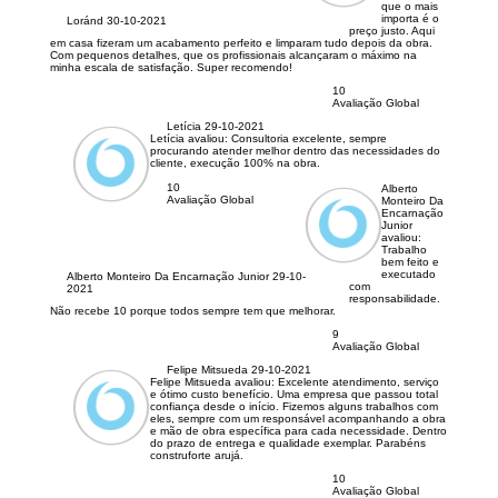
que o mais
importa é o
Loránd
30-10-2021
preço justo. Aqui
em casa fizeram um acabamento perfeito e limparam tudo depois da obra.
Com pequenos detalhes, que os profissionais alcançaram o máximo na
minha escala de satisfação. Super recomendo!
10
Avaliação Global
Letícia
29-10-2021
Letícia avaliou:
Consultoria excelente, sempre
procurando atender melhor dentro das necessidades do
cliente, execução 100% na obra.
10
Alberto
Avaliação Global
Monteiro Da
Encarnação
Junior
avaliou:
Trabalho
bem feito e
executado
Alberto Monteiro Da Encarnação Junior
29-10-
com
2021
responsabilidade.
Não recebe 10 porque todos sempre tem que melhorar.
9
Avaliação Global
Felipe Mitsueda
29-10-2021
Felipe Mitsueda avaliou:
Excelente atendimento, serviço
e ótimo custo benefício. Uma empresa que passou total
confiança desde o início. Fizemos alguns trabalhos com
eles, sempre com um responsável acompanhando a obra
e mão de obra específica para cada necessidade. Dentro
do prazo de entrega e qualidade exemplar. Parabéns
construforte arujá.
10
Avaliação Global