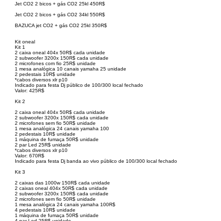
Jet CO2 2 bicos + gás CO2 25kl 450R$
Jet CO2 2 bicos + gás CO2 34kl 550R$
BAZUCA jet CO2 + gás CO2 25kl 350R$
Kit oneal
Kit 1
2 caixa oneal 404x 50R$ cada unidade
2 subwoofer 3200x 150R$ cada unidade
2 microfones com fio 25R$ unidade
1 mesa analógica 10 canais yamaha 25 unidade
2 pedestais 10R$ unidade
*cabos diversos xlr p10
Indicado para festa Dj público de 100/300 local fechado
Valor: 425R$
Kit 2
2 caixa oneal 404x 50R$ cada unidade
2 subwoofer 3200x 150R$ cada unidade
2 microfones sem fio 50R$ unidade
1 mesa analógica 24 canais yamaha 100
2 pedestais 10R$ unidade
1 máquina de fumaça 50R$ unidade
2 par Led 25R$ unidade
*cabos diversos xlr p10
Valor: 670R$
Indicado para festa Dj banda ao vivo público de 100/300 local fechado
Kit 3
2 caixas das 1000w 150R$ cada unidade
2 caixas oneal 404x 50R$ cada unidade
2 subwoofer 3200x 150R$ cada unidade
2 microfones sem fio 50R$ unidade
1 mesa analógica 24 canais yamaha 100R$
4 pedestais 10R$ unidade
1 máquina de fumaça 50R$ unidade
4 par Led 25R$ unidade