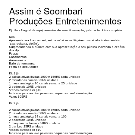
Assim é Soombari
Produções Entretenimentos
Dj nillo - Aluguel de equipamentos de som, iluminação, palco e backline completo
Nillo,
Apresenta sax lixe concert, set de músicas multi gênero musical e instrumentais
“sax, guitarra, violão”.
Surpreendendo o público com sua apresentação o seu público inovando o cenário
dos djs
Festas
Casamentos
Aniversários
Baile de formatura
Festa de debutantes
Kit 1 jbl
2 caixas ativas jbl/das 1000w 150R$ cada unidade
2 microfones com fio 25R$ unidade
1 mesa analógica 10 canais yamaha 25 unidade
2 pedestais 10R$ unidade
*cabos diversos xlr p10
Indicado para ao vivo palestras pequenas confraternização.
Valor: 395R$
Kit 2 jbl
2 caixas ativas jbl/das 1000w 150R$ cada unidade
2 microfones sem fio 50R$ unidade
1 mesa analógica 24 canais yamaha 100
2 pedestais 10R$ unidade
1 máquina de fumaça 50R$ unidade
2 par Led 25R$ unidade
*cabos diversos xlr p10
Indicado para ao vivo palestras pequenas confraternização.