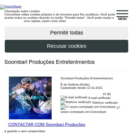
Informação sobre cookies
Cronoshare utiliza cookies próprios e de terceiros para fins analíticos. Você pode
aceitar todos os cookies clicando no botão "Permitir todas". Você pode mudar o
MENU
configuração
, e/ou rejeitar, assim como obter
mais informações
.
Soombari Produções Entretenimentos
Soombari Produções Entretenimentos
É de Goiânia (Goiás)
Cadastrado desde 12-11-2021
10 (6)
E-mail verificado
Telefone verificado
17
vezes contratado em Cronoshare
CONTACTAR COM Soombari Produções
é gratuito e sem compromisso