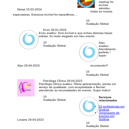
mashup foi
incrível
atendeu
Deivyt
15-02-2024
todas as nossas
espectativas. Estrutura incrível foi maravilhoso....
10
Avaliação Global
Enzo
30-01-2024
Enzo avaliou:
Som incrível e que incluiu diversas faixas
etárias, foi muito elogiado em meu evento
10
Alan
Avaliação Global
avaliou:
Atendimento
perfeito !
super
Alan
26-04-2023
recomendo!!!
10
Avaliação Global
Psicóloga Clínica
26-04-2023
Psicóloga Clínica avaliou:
Ótima apresentação, presta um
serviço de qualidade, com receptividade e flexível
atendendo as necessidades do evento. Super indico!
10
Serviços
Avaliação Global
relacionados
DJ profissionais em
Goiânia
Organizador de
eventos em
Goiânia
Loraine
26-04-2023
10
Avaliação Global