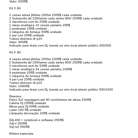
Valor: 620R$
Kit 3 Jbl
2 caixas ativas jbl/das 1000w 150R$ cada unidade
2 Subwoofer jbl 1500wrms cada séries 800/ 250R$ cada unidade
2 microfones com fio 25R$ unidade
1 mesa analógica 10 canais yamaha 25R$
2 pedestais 10R$ unidade
1 máquina de fumaça 50R$ unidade
2 par Led 25R$ unidade
*cabos diversos xlr p10
Valor: 945R$
Indicado para festa com Dj, banda ao vivo local aberto público 300/500
Kit 4 Jbl
4 caixas ativas jbl/das 1000w 150R$ cada unidade
2 Subwoofer jbl 1500wrms cada séries 800/ 250R$ cada unidade
2 microfones sem fio 50R$ unidade
1 mesa analógica 24 canais yamaha 100R$
4 pedestais 10R$ unidade
1 máquina de fumaça 50R$ unidade
4 par Led 25R$ unidade
*cabos diversos xlr p10
Valor: 1490R$
Indicado para festa com Dj, banda ao vivo local aberto público 500/1000
Diversos
Palco 3x2 regulagem até 90 centímetros de altura 250R$
Cabine Dj 150R$ unidade
Mesa para Dj 50R$ unidade
Laser 100 R$ unidade
Lâmpada decoração 10R$ unidade
Ddj 400 + notebook e software 250R$
Xdj rr 350R$
Xdj rx2 550R$
Efeitos especiais