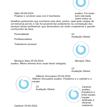
Hélio
06-09-2024
avaliou:
Fui muito
Projetar e construir casa com 2 banheiros
bem orientada
sobre todos os
detalhes pertinentes que envolvem uma obra, porém, optei pela compra de
um imóvel já pronto e não foi possível dar andamento na contratação dos
serviços desse profissional, que demonstrou ser muito competente e grande
conhecedor da área.
Pontualidade
10
Avaliação Global
Profissionalismo
Tratamento pessoal
Monique Silva
25-04-2024
Monique Silva
avaliou:
Minha reforma ficou muito linda! obrigada.
10
Avaliação Global
Gilberto Gonçalves
25-04-2024
Gilberto Gonçalves avaliou:
Parabéns a o cadmiel e a
equipe.
10
Cardoso
Avaliação Global
avaliou:
Parabéns a
toda equipe,
equipe
dedicada e
eficiente
realmente
Cardoso
25-04-2024