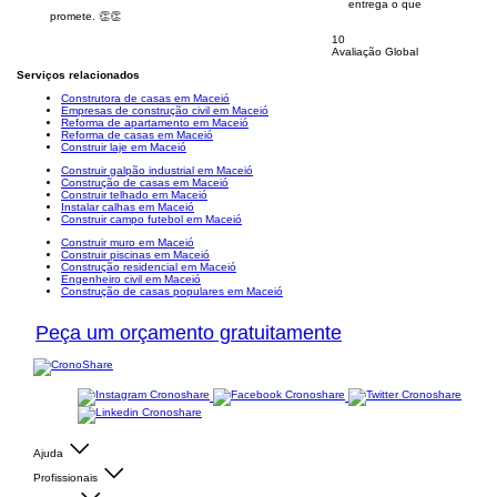
entrega o que
promete. 👏👏
10
Avaliação Global
Serviços relacionados
Construtora de casas em Maceió
Empresas de construção civil em Maceió
Reforma de apartamento em Maceió
Reforma de casas em Maceió
Construir laje em Maceió
Construir galpão industrial em Maceió
Construção de casas em Maceió
Construir telhado em Maceió
Instalar calhas em Maceió
Construir campo futebol em Maceió
Construir muro em Maceió
Construir piscinas em Maceió
Construção residencial em Maceió
Engenheiro civil em Maceió
Construção de casas populares em Maceió
Peça um orçamento gratuitamente
Ajuda
Profissionais