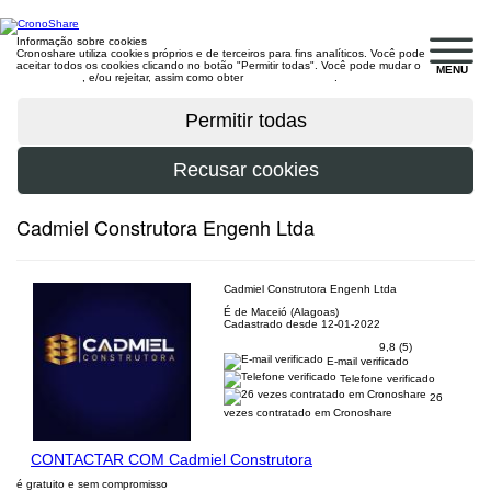
Informação sobre cookies
Cronoshare utiliza cookies próprios e de terceiros para fins analíticos. Você pode
aceitar todos os cookies clicando no botão "Permitir todas". Você pode mudar o
MENU
configuração
, e/ou rejeitar, assim como obter
mais informações
.
Cadmiel Construtora Engenh Ltda
Cadmiel Construtora Engenh Ltda
É de Maceió (Alagoas)
Cadastrado desde 12-01-2022
9,8 (5)
E-mail verificado
Telefone verificado
26
vezes contratado em Cronoshare
CONTACTAR COM Cadmiel Construtora
é gratuito e sem compromisso