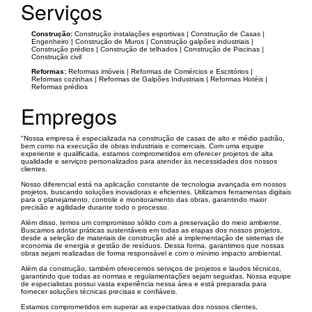
Serviços
Construção:
Construção instalações esportivas | Construção de Casas |
Engenheiro | Construção de Muros | Construção galpões industriais |
Construção prédios | Construção de telhados | Construção de Piscinas |
Construção civil
Reformas:
Reformas imóveis | Reformas de Comércios e Escritórios |
Reformas cozinhas | Reformas de Galpões Industriais | Reformas Hotéis |
Reformas prédios
Empregos
"Nossa empresa é especializada na construção de casas de alto e médio padrão,
bem como na execução de obras industriais e comerciais. Com uma equipe
experiente e qualificada, estamos comprometidos em oferecer projetos de alta
qualidade e serviços personalizados para atender às necessidades dos nossos
clientes.
Nosso diferencial está na aplicação constante de tecnologia avançada em nossos
projetos, buscando soluções inovadoras e eficientes. Utilizamos ferramentas digitais
para o planejamento, controle e monitoramento das obras, garantindo maior
precisão e agilidade durante todo o processo.
Além disso, temos um compromisso sólido com a preservação do meio ambiente.
Buscamos adotar práticas sustentáveis em todas as etapas dos nossos projetos,
desde a seleção de materiais de construção até a implementação de sistemas de
economia de energia e gestão de resíduos. Dessa forma, garantimos que nossas
obras sejam realizadas de forma responsável e com o mínimo impacto ambiental.
Além da construção, também oferecemos serviços de projetos e laudos técnicos,
garantindo que todas as normas e regulamentações sejam seguidas. Nossa equipe
de especialistas possui vasta experiência nessa área e está preparada para
fornecer soluções técnicas precisas e confiáveis.
Estamos comprometidos em superar as expectativas dos nossos clientes,