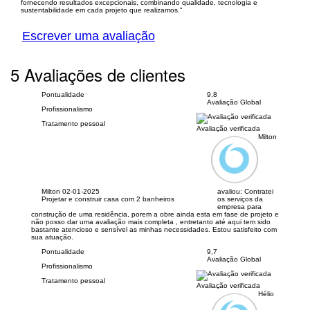
fornecendo resultados excepcionais, combinando qualidade, tecnologia e
sustentabilidade em cada projeto que realizamos."
Escrever uma avaliação
5 Avaliações de clientes
Pontualidade
9,8
Avaliação Global
Profissionalismo
Tratamento pessoal
Avaliação verificada
Milton
Milton
02-01-2025
avaliou:
Contratei
Projetar e construir casa com 2 banheiros
os serviços da
empresa para
construção de uma residência, porem a obre ainda esta em fase de projeto e
não posso dar uma avaliação mais completa , entretanto até aqui tem sido
bastante atencioso e sensível as minhas necessidades. Estou satisfeito com
sua atuação.
Pontualidade
9,7
Avaliação Global
Profissionalismo
Tratamento pessoal
Avaliação verificada
Hélio