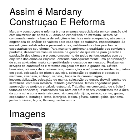
Assim é Mardany
Construçao E Reforma
Mardany construçoes e reforma é uma empresa especializada em construção civil
com um mestre de obras a 29 anos de experiência no mercado. Dedica-Se
continuadamente na busca de soluções e técnicas mais adequadas, através da
engenharia de análise de valores para cada tipo de trabalho, especializando-Se
em soluções sofisticadas e personalizadas, viabilizando a obra pelo foco e
expectativas de seu cliente. Para manter e aprimorar a qualidade dos serviços e
produtos, desenvolvemos um sistema de gestão de qualidade para garantir a
satisfação dos clientes e o comprometimento de todos os funcionários com os
objetivos das obras da empresa, obtendo conseqüentemente uma padronização
de suas atividades, maior competitividade e destaque no mercado. Realizamos
serviços de construções e reformas em geral em todo o grande rio. Elétrica,
bombeiro, reformas de apartamentos, construções e reformas de residencia, pintura
em geral, colocação de pisos e azulejos, colocação de granitos e pedras de
mármore, alvenaria, emboço, sapata,, limpeza de caixas d agua,
impermeabilização, colocação de manta, colocação de gesso, drywall, serviço de
serralheria, estrutura metálica, telhado galvonizado, temos engenheiro para
aprovação de projetos e cálculo estrutural. Trabalhamos com cartão de crédito (
todas as bandeiras) - Parcelamos sua obra em até 6 vezes. Atendemos toa a área
da zona sul e zona norte tais como: rio comprido, tijuca, estácio, centro, grajau,
copacabana, botafogo, leme, laranjeira, leblon, gávea, catete, glória, ipanema,
jardim botânico, lagoa, flamengo entre outros..
Imagens