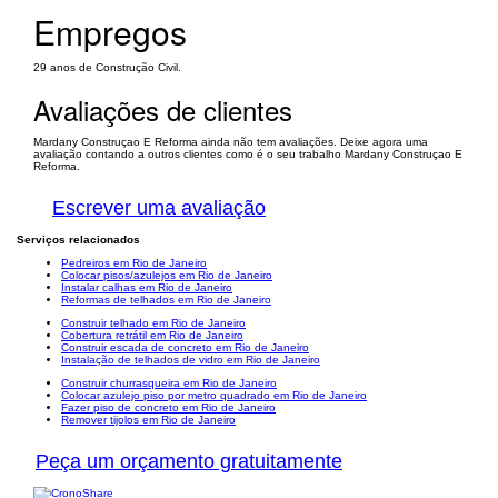
Empregos
29 anos de Construção Civil.
Avaliações de clientes
Mardany Construçao E Reforma ainda não tem avaliações. Deixe agora uma
avaliação contando a outros clientes como é o seu trabalho Mardany Construçao E
Reforma.
Escrever uma avaliação
Serviços relacionados
Pedreiros em Rio de Janeiro
Colocar pisos/azulejos em Rio de Janeiro
Instalar calhas em Rio de Janeiro
Reformas de telhados em Rio de Janeiro
Construir telhado em Rio de Janeiro
Cobertura retrátil em Rio de Janeiro
Construir escada de concreto em Rio de Janeiro
Instalação de telhados de vidro em Rio de Janeiro
Construir churrasqueira em Rio de Janeiro
Colocar azulejo piso por metro quadrado em Rio de Janeiro
Fazer piso de concreto em Rio de Janeiro
Remover tijolos em Rio de Janeiro
Peça um orçamento gratuitamente