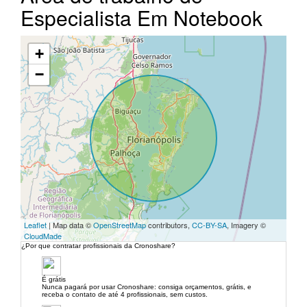
Especialista Em Notebook
+
−
Leaflet
| Map data ©
OpenStreetMap
contributors,
CC-BY-SA
, Imagery ©
CloudMade
¿Por que contratar profissionais da Cronoshare?
É grátis
Nunca pagará por usar Cronoshare: consiga orçamentos, grátis, e
receba o contato de até 4 profissionais, sem custos.