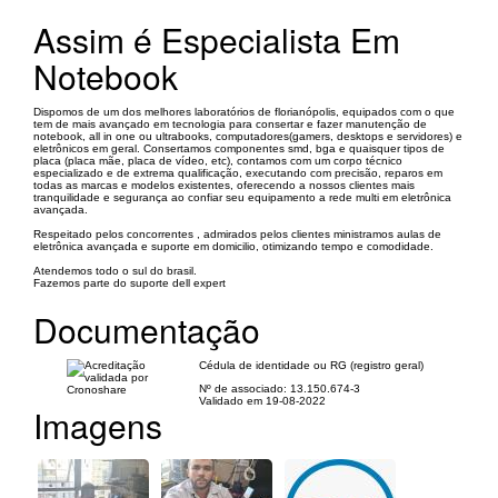
Assim é Especialista Em
Notebook
Dispomos de um dos melhores laboratórios de florianópolis, equipados com o que
tem de mais avançado em tecnologia para consertar e fazer manutenção de
notebook, all in one ou ultrabooks, computadores(gamers, desktops e servidores) e
eletrônicos em geral. Consertamos componentes smd, bga e quaisquer tipos de
placa (placa mãe, placa de vídeo, etc), contamos com um corpo técnico
especializado e de extrema qualificação, executando com precisão, reparos em
todas as marcas e modelos existentes, oferecendo a nossos clientes mais
tranquilidade e segurança ao confiar seu equipamento a rede multi em eletrônica
avançada.
Respeitado pelos concorrentes , admirados pelos clientes ministramos aulas de
eletrônica avançada e suporte em domicilio, otimizando tempo e comodidade.
Atendemos todo o sul do brasil.
Fazemos parte do suporte dell expert
Documentação
Cédula de identidade ou RG (registro geral)
Nº de associado: 13.150.674-3
Validado em 19-08-2022
Imagens