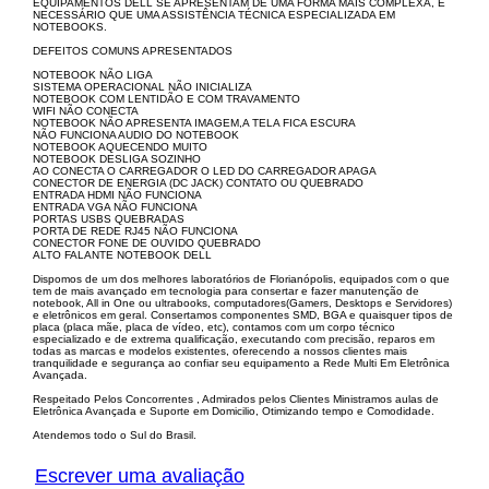
EQUIPAMENTOS DELL SE APRESENTAM DE UMA FORMA MAIS COMPLEXA, É
NECESSÁRIO QUE UMA ASSISTÊNCIA TÉCNICA ESPECIALIZADA EM
NOTEBOOKS.
DEFEITOS COMUNS APRESENTADOS
NOTEBOOK NÃO LIGA
SISTEMA OPERACIONAL NÃO INICIALIZA
NOTEBOOK COM LENTIDÃO E COM TRAVAMENTO
WIFI NÃO CONECTA
NOTEBOOK NÃO APRESENTA IMAGEM,A TELA FICA ESCURA
NÃO FUNCIONA AUDIO DO NOTEBOOK
NOTEBOOK AQUECENDO MUITO
NOTEBOOK DESLIGA SOZINHO
AO CONECTA O CARREGADOR O LED DO CARREGADOR APAGA
CONECTOR DE ENERGIA (DC JACK) CONTATO OU QUEBRADO
ENTRADA HDMI NÃO FUNCIONA
ENTRADA VGA NÃO FUNCIONA
PORTAS USBS QUEBRADAS
PORTA DE REDE RJ45 NÃO FUNCIONA
CONECTOR FONE DE OUVIDO QUEBRADO
ALTO FALANTE NOTEBOOK DELL
Dispomos de um dos melhores laboratórios de Florianópolis, equipados com o que
tem de mais avançado em tecnologia para consertar e fazer manutenção de
notebook, All in One ou ultrabooks, computadores(Gamers, Desktops e Servidores)
e eletrônicos em geral. Consertamos componentes SMD, BGA e quaisquer tipos de
placa (placa mãe, placa de vídeo, etc), contamos com um corpo técnico
especializado e de extrema qualificação, executando com precisão, reparos em
todas as marcas e modelos existentes, oferecendo a nossos clientes mais
tranquilidade e segurança ao confiar seu equipamento a Rede Multi Em Eletrônica
Avançada.
Respeitado Pelos Concorrentes , Admirados pelos Clientes Ministramos aulas de
Eletrônica Avançada e Suporte em Domicilio, Otimizando tempo e Comodidade.
Atendemos todo o Sul do Brasil.
Escrever uma avaliação