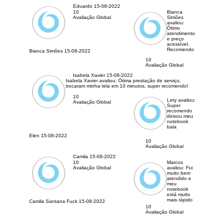
Eduardo
15-08-2022
10
Bianca
Avaliação Global
Simões
avaliou:
Ótimo
atendimento
e preço
acessível.
Recomendo
Bianca Simões
15-08-2022
10
Avaliação Global
Isabela Xavier
15-08-2022
Isabela Xavier avaliou:
Ótima prestação de serviço,
trocaram minha tela em 10 minutos, super recomendo!
10
Lety avaliou:
Avaliação Global
Super
recomendo
deixou meu
notebook
bala
Elen
15-08-2022
10
Avaliação Global
Camila
15-08-2022
10
Marcos
Avaliação Global
avaliou:
Fui
muito bem
atendido e
meu
notebook
está muito
mais rápido
Camila Santana Fuck
15-08-2022
10
Avaliação Global