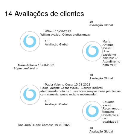
14 Avaliações de clientes
10
Avaliação Global
William
15-08-2022
William avaliou:
Otimos profissionais
10
María
Avaliação Global
Antonia
avaliou:
Uma
excelente
empresa ✅
Atendimento
nota mil ✅
María Antonia
15-08-2022
Súper confiável ✅
10
Avaliação Global
Paola Valente Cesar
15-08-2022
Paola Valente Cesar avaliou:
Serviço incrível,
atendimento nota dez , resolvem sempre meus problemas
com maestria, gosto muito e recomendo.
10
Eduardo
Avaliação Global
avaliou:
Recomendo,
trabalho
excelente e
de
qualidade!!
Ana Júlia Duarte Cardoso
15-08-2022
10
Avaliação Global