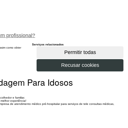
peça um orçamento gratuitamente
um profissional?
Serviços relacionados
 assim como obter
edagem Para Idosos
olhedor e familiar.
 melhor experiência!
sa de atendimento médico pré-hospitalar para serviços de tele consultas médicas,
.