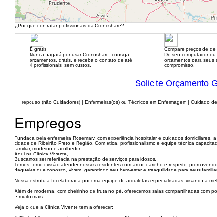
¿Por que contratar profissionais da Cronoshare?
É grátis
Compare preços de de 
Nunca pagará por usar Cronoshare: consiga
Do seu computador ou
orçamentos, grátis, e receba o contato de até
orçamentos para seus p
4 profissionais, sem custos.
compromisso.
Solicite Orçamento G
repouso (não Cuidadores) | Enfermeiras(os) ou Técnicos em Enfermagem | Cuidado de
Empregos
Fundada pela enfermeira Rosemary, com experiência hospitalar e cuidados domiciliares, a 
cidade de Ribeirão Preto e Região. Com ética, profissionalismo e equipe técnica capaci
familiar, moderno e acolhedor.
Aqui na Clínica Vivente,
Buscamos ser referência na prestação de serviços para idosos.
Temos como missão atender nossos residentes com amor, carinho e respeito, promovend
daqueles que conosco, vivem, garantindo seu bem-estar e tranquilidade para seus familia
Nossa estrutura foi elaborada por uma equipe de arquitetas especializadas, visando a me
Além de moderna, com cheirinho de fruta no pé, oferecemos salas compartilhadas com poltr
e muito mais.
Veja o que a Clínica Vivente tem a oferecer: