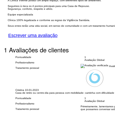
A Clínica Vivente possuí um amplo espaço, com diferentes tipos de ambientes.
Seguimos à risca os 4 pontos principais para uma Casa de Repouso.
Segurança, conforto, respeito e afeto.
Equipe especializada
Clínica 100% legalizada e conforme as regras da Vigilância Sanitária.
Seus entes terão uma vida social, em senso de comunidade e com um tratamento human
Escrever uma avaliação
1 Avaliações de clientes
Pontualidade
1
Avaliação Global
Profissionalismo
Avali
Tratamento pessoal
Cristina
10-01-2023
Casa de retiro ou centro-dia para pessoa com mobilidade: caminha com dificuldade
Pontualidade
1
Avaliação Global
Profissionalismo
Primeiramente, lamentamos p
Tratamento pessoal
que possamos conversar sob