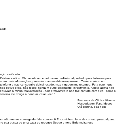
izado.
ação verificada
Cristina avaliou:
Ola, recebi um email desse profissional pedindo para falarmos para
obter mais informações, portanto, nao recebi um orçamento. Tentei contato no
telefone e nao consegui e deixei recado, mas ninguem me retornou. Fora este , que
nao obtive exito, não recebi nenhum outro orçamento, infelizmente. A nota acima nao
equivale a minha real avaliação , pois efetivamente nao tive contato com eles - como o
sistema me obriga a pontuar, coloquei o 1.
Resposta de Clínica Vivente
Hospedagem Para Idosos
Olá cristina, boa noite
or não termos conseguido falar com você Encaminho o fone de contato pessoal para
re sua busca de uma casa de repouso Segue o fone Enfermeira rose