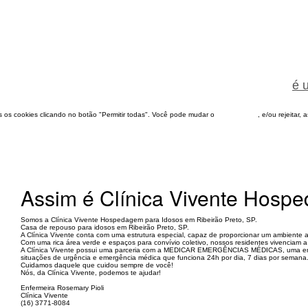
é 
dos os cookies clicando no botão "Permitir todas". Você pode mudar o
configuração
, e/ou rejeitar,
Assim é Clínica Vivente Hosp
Somos a Clínica Vivente Hospedagem para Idosos em Ribeirão Preto, SP.
Casa de repouso para idosos em Ribeirão Preto, SP.
A Clínica Vivente conta com uma estrutura especial, capaz de proporcionar um ambiente ac
Com uma rica área verde e espaços para convívio coletivo, nossos residentes vivenciam a
A Clínica Vivente possui uma parceria com a MEDICAR EMERGÊNCIAS MÉDICAS, uma empre
situações de urgência e emergência médica que funciona 24h por dia, 7 dias por semana
Cuidamos daquele que cuidou sempre de você!
Nós, da Clínica Vivente, podemos te ajudar!
Enfermeira Rosemary Pioli
Clínica Vivente
(16) 3771-8084