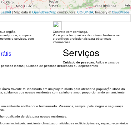
Leaflet
| Map data ©
OpenStreetMap
contributors,
CC-BY-SA
, Imagery ©
CloudMade
sua região.
Contrate com confiança.
 smartphone, compare
Você pode ler opiniões de outros clientes e ver
rojetos e serviços, sem
o perfil dos profissionais para obter mais
informacões.
Serviços
rátis
Cuidado de pessoas:
Asilos e casa de
 pessoas idosas | Cuidado de pessoas debilitadas ou dependentes
Clínica Vivente foi idealizada em um projeto sólido para atender a população idosa da
tada, cuidamos dos nossos residentes com carinho e amor, proporcionando um ambiente
o um ambiente acolhedor e humanizado. Prezamos, sempre, pela alegria e segurança
res.
lhor qualidade de vida para nossos residentes.
onas inclináveis, ambiente climatizado, atividades multidisciplinares, espaço ecumênico