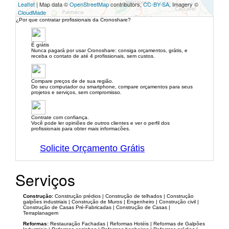
Leaflet
| Map data ©
OpenStreetMap
contributors,
CC-BY-SA
, Imagery ©
CloudMade
¿Por que contratar profissionais da Cronoshare?
É grátis
Nunca pagará por usar Cronoshare: consiga orçamentos, grátis, e
receba o contato de até 4 profissionais, sem custos.
Compare preços de de sua região.
Do seu computador ou smartphone, compare orçamentos para seus
projetos e serviços, sem compromisso.
Contrate com confiança.
Você pode ler opiniões de outros clientes e ver o perfil dos
profissionais para obter mais informacões.
Solicite Orçamento Grátis
Serviços
Construção:
Construção prédios | Construção de telhados | Construção
galpões industriais | Construção de Muros | Engenheiro | Construção civil |
Construção de Casas Pré-Fabricadas | Construção de Casas |
Terraplanagem
Reformas:
Restauração Fachadas | Reformas Hotéis | Reformas de Galpões