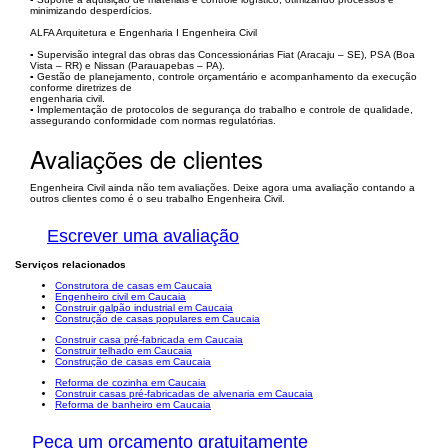
minimizando desperdícios.
ALFA Arquitetura e Engenharia I Engenheira Civil
▪ Supervisão integral das obras das Concessionárias Fiat (Aracaju – SE), PSA (Boa
Vista – RR) e Nissan (Parauapebas – PA).
▪ Gestão de planejamento, controle orçamentário e acompanhamento da execução
conforme diretrizes de
engenharia civil.
▪ Implementação de protocolos de segurança do trabalho e controle de qualidade,
assegurando conformidade com normas regulatórias.
Avaliações de clientes
Engenheira Civil ainda não tem avaliações. Deixe agora uma avaliação contando a
outros clientes como é o seu trabalho Engenheira Civil.
Escrever uma avaliação
Serviços relacionados
Construtora de casas em Caucaia
Engenheiro civil em Caucaia
Construir galpão industrial em Caucaia
Construção de casas populares em Caucaia
Construir casa pré-fabricada em Caucaia
Construir telhado em Caucaia
Construção de casas em Caucaia
Reforma de cozinha em Caucaia
Construir casas pré-fabricadas de alvenaria em Caucaia
Reforma de banheiro em Caucaia
Peça um orçamento gratuitamente