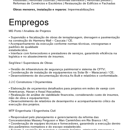
Industriais | Reformas cozinhas | Reformas banheiros | Reformas prédios |
Reformas de Comércios e Escritórios | Restauração de Edifícios e Fachadas
Obras menores, instalação e reparos:
Impermeabilizações
Empregos
MG Porto I Analista de Projetos
▪ Supervisão e fiscalização de obras de terraplanagem, drenagem e pavimentação
na construção do Harmony Mall – Caucaia / CE.
▪ Acompanhamento da execução conforme normas técnicas, cronogramas e
padrões de qualidade
estabelecidos.
▪ Interface com fornecedores e prestadores de serviços, garantindo eficiência na
logística e no abastecimento de insumos.
SegView I Supervisora de Obras
▪ Gestão de infraestrutura de segurança patrimonial e sistema de CFTV;
▪ Coordenação de instalação de equipamentos na Solar Br – Maracanaú / CE;
▪ Desenvolvimento de documentação técnica As Built e relatórios e conformidade.
J.J.C Construtora I Orçamentista
▪ Elaboração de orçamentos detalhados para projetos em redes de varejo com
Americanas, Havan e Assaí Atacadista.
▪ Realização de análise de viabilidade financeira, considerando custo de insumos,
mão de obra e equipamentos;
▪ Desenvolvimento de relatórios de desempenho e acompanhamento crítico da
execução dos projetos.
MTF Engenharia I Engenheira Civil
▪ Responsável pelo planejamento e gerenciamento da reforma das
Concessionárias Massey Ferguson e Man Caminhões em Rio Branco / AC.
▪ Coordenação de equipes técnicas e fornecedores, garantindo a execução dentro
dos parâmetros normativos e do escopo estabelecido.
▪ Suporte à aquisição de materiais e controle logístico, otimizando processos e