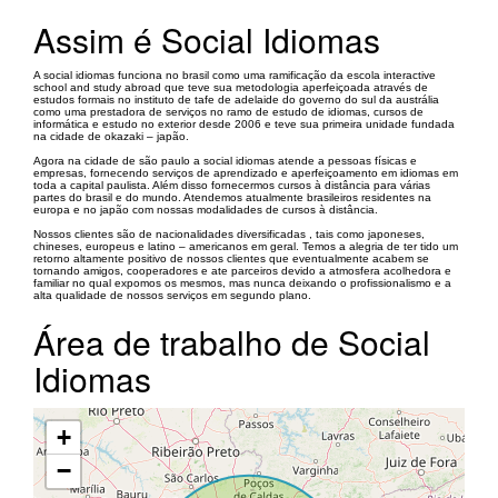
Assim é Social Idiomas
A social idiomas funciona no brasil como uma ramificação da escola interactive
school and study abroad que teve sua metodologia aperfeiçoada através de
estudos formais no instituto de tafe de adelaide do governo do sul da austrália
como uma prestadora de serviços no ramo de estudo de idiomas, cursos de
informática e estudo no exterior desde 2006 e teve sua primeira unidade fundada
na cidade de okazaki – japão.
Agora na cidade de são paulo a social idiomas atende a pessoas físicas e
empresas, fornecendo serviços de aprendizado e aperfeiçoamento em idiomas em
toda a capital paulista. Além disso fornecermos cursos à distância para várias
partes do brasil e do mundo. Atendemos atualmente brasileiros residentes na
europa e no japão com nossas modalidades de cursos à distância.
Nossos clientes são de nacionalidades diversificadas , tais como japoneses,
chineses, europeus e latino – americanos em geral. Temos a alegria de ter tido um
retorno altamente positivo de nossos clientes que eventualmente acabem se
tornando amigos, cooperadores e ate parceiros devido a atmosfera acolhedora e
familiar no qual expomos os mesmos, mas nunca deixando o profissionalismo e a
alta qualidade de nossos serviços em segundo plano.
Área de trabalho de Social
Idiomas
+
−