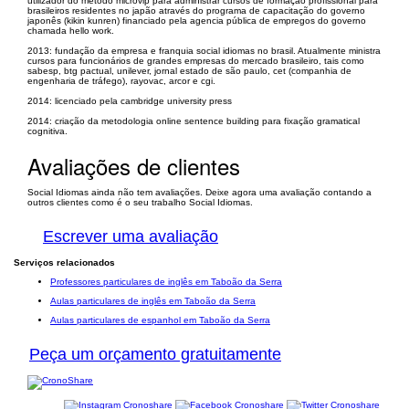
utilizador do método microvip para administrar cursos de formação profissional para
brasileiros residentes no japão através do programa de capacitação do governo
japonês (kikin kunren) financiado pela agencia pública de empregos do governo
chamada hello work.
2013: fundação da empresa e franquia social idiomas no brasil. Atualmente ministra
cursos para funcionários de grandes empresas do mercado brasileiro, tais como
sabesp, btg pactual, unilever, jornal estado de são paulo, cet (companhia de
engenharia de tráfego), rayovac, arcor e cgi.
2014: licenciado pela cambridge university press
2014: criação da metodologia online sentence building para fixação gramatical
cognitiva.
Avaliações de clientes
Social Idiomas ainda não tem avaliações. Deixe agora uma avaliação contando a
outros clientes como é o seu trabalho Social Idiomas.
Escrever uma avaliação
Serviços relacionados
Professores particulares de inglês em Taboão da Serra
Aulas particulares de inglês em Taboão da Serra
Aulas particulares de espanhol em Taboão da Serra
Peça um orçamento gratuitamente