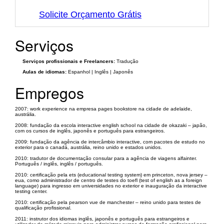
Solicite Orçamento Grátis
Serviços
Serviços profissionais e Freelancers:
Tradução
Aulas de idiomas:
Espanhol | Inglês | Japonês
Empregos
2007: work experience na empresa pages bookstore na cidade de adelaide,
austrália.
2008: fundação da escola interactive english school na cidade de okazaki – japão,
com os cursos de inglês, japonês e português para estrangeiros.
2009: fundação da agência de intercâmbio interactive, com pacotes de estudo no
exterior para o canadá, austrália, reino unido e estados unidos.
2010: tradutor de documentação consular para a agência de viagens alfainter.
Português / inglês, inglês / português.
2010: certificação pela ets (educational testing system) em princeton, nova jersey –
eua, como administrador de centro de testes do toefl (test of english as a foreign
language) para ingresso em universidades no exterior e inauguração da interactive
testing center.
2010: certificação pela pearson vue de manchester – reino unido para testes de
qualificação profissional.
2011: instrutor dos idiomas inglês, japonês e português para estrangeiros e