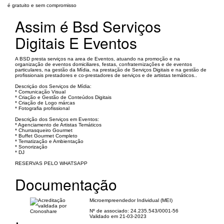
é gratuito e sem compromisso
Assim é Bsd Serviços
Digitais E Eventos
A BSD presta serviços na area de Eventos, atuando na promoção e na
organização de eventos domiciliares, festas, confraternizações e de eventos
particulares, na gestão da Mídia, na prestação de Serviços Digitais e na gestão de
profissionais prestadores e co-prestadores de serviços e de artistas temáticos..
Descriçáo dos Serviços de Mídia:
* Comunicação Visual
* Criação e Gestão de Conteúdos Digitais
* Criação de Logo márcas
* Fotografia profissional
Descrição dos Serviços em Eventos:
* Agenciamento de Artistas Temáticos
* Churrasqueiro Gourmet
* Buffet Gourmet Completo
* Tematização e Ambientação
* Sonorização
* DJ
RESERVAS PELO WHATSAPP
Documentação
Microempreendedor Individual (MEI)
Nº de associado: 24.235.543/0001-56
Validado em 21-03-2023