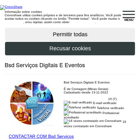
Informação sobre cookies
Cronoshare utiliza cookies próprios e de terceiros para fins analíticos. Você pode
aceitar todos os cookies clicando no botão "Permitir todas". Você pode mudar o
MENU
configuração
, e/ou rejeitar, assim como obter
mais informações
.
Bsd Serviços Digitais E Eventos
Bsd Serviços Digitais E Eventos
É de Contagem (Minas Gerais)
Cadastrado desde 13-11-2022
10 (7)
E-mail verificado
Telefone verificado
Profissional
acreditado
16
vezes contratado em Cronoshare
CONTACTAR COM Bsd Serviços