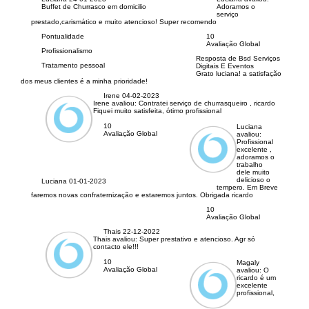
Buffet de Churrasco em domicilio
Adoramos o
serviço
prestado,carismático e muito atencioso! Super recomendo
Pontualidade
10
Avaliação Global
Profissionalismo
Resposta de Bsd Serviços
Tratamento pessoal
Digitais E Eventos
Grato luciana! a satisfação
dos meus clientes é a minha prioridade!
Irene
04-02-2023
Irene avaliou:
Contratei serviço de churrasqueiro , ricardo
Fiquei muito satisfeita, ótimo profissional
10
Luciana
Avaliação Global
avaliou:
Profissional
excelente ,
adoramos o
trabalho
dele muito
delicioso o
Luciana
01-01-2023
tempero. Em Breve
faremos novas confraternização e estaremos juntos. Obrigada ricardo
10
Avaliação Global
Thais
22-12-2022
Thais avaliou:
Super prestativo e atencioso. Agr só
contacto ele!!!
10
Magaly
Avaliação Global
avaliou:
O
ricardo é um
excelente
profissional,