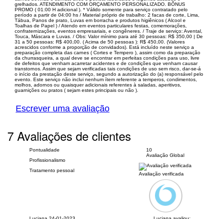
grelhados. ATENDIMENTO COM ORÇAMENTO PERSONALIZADO. BÔNUS
PROMO ( 01:00 H adicional ). * Válido somente para serviço contratado pelo
período a partir de 04:00 hs / Material próprio de trabalho: 2 facas de corte, Lima,
Tábua, Panos de prato, Luvas em borracha e produtos higiênicos ( Alcool e
Toalhas de Papel ) / Atendo em eventos particulares festas, comemorações,
confraternizações, eventos empresariais, e congêneres. / Traje de serviço: Avental,
Touca, Máscara e Luvas. / Obs: Valor mínimo para até 30 pessoas: R$ 350,00 | De
31 a 50 pessoas: R$ 400,00. ( Acima de 50 pessoas ): R$ 450,00. (Valores
acrescidos conforme a proporção de convidados). Está incluído neste serviço a
preparação completa das carnes ( Cortes e Tempero ), assim como da preparação
da churrasqueira, a qual deve se encontrar em perfeitas condições para uso, livre
de defeitos que venham acarretar acidentes e de condições que venham causar
transtornos. Assim que sejam verificadas tais condições de uso sem risco, dar-se-á
o início da prestação deste serviço, segundo a autorização do (a) responsável pelo
evento. Este serviço não inclui nenhum ítem referente a temperos, condimentos,
molhos, adornos ou quaisquer adicionais referentes à saladas, aperitivos,
guarnições ou pratos ( sejam estes principais ou não ).
Escrever uma avaliação
7 Avaliações de clientes
Pontualidade
10
Avaliação Global
Profissionalismo
Tratamento pessoal
Avaliação verificada
Luciana
24-01-2023
Luciana avaliou: