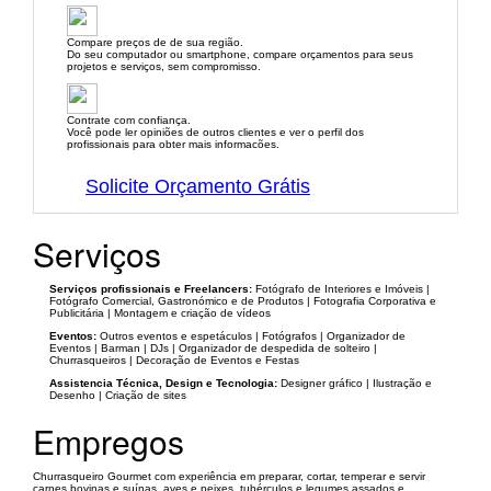
Compare preços de de sua região.
Do seu computador ou smartphone, compare orçamentos para seus
projetos e serviços, sem compromisso.
Contrate com confiança.
Você pode ler opiniões de outros clientes e ver o perfil dos
profissionais para obter mais informacões.
Solicite Orçamento Grátis
Serviços
Serviços profissionais e Freelancers:
Fotógrafo de Interiores e Imóveis |
Fotógrafo Comercial, Gastronómico e de Produtos | Fotografia Corporativa e
Publicitária | Montagem e criação de vídeos
Eventos:
Outros eventos e espetáculos | Fotógrafos | Organizador de
Eventos | Barman | DJs | Organizador de despedida de solteiro |
Churrasqueiros | Decoração de Eventos e Festas
Assistencia Técnica, Design e Tecnologia:
Designer gráfico | Ilustração e
Desenho | Criação de sites
Empregos
Churrasqueiro Gourmet com experiência em preparar, cortar, temperar e servir
carnes bovinas e suínas, aves e peixes, tubérculos e legumes assados e