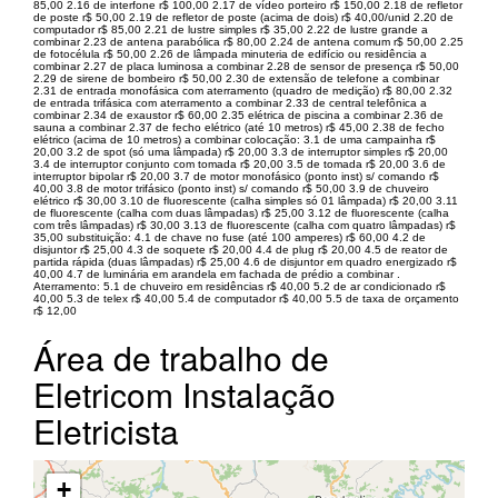
85,00 2.16 de interfone r$ 100,00 2.17 de vídeo porteiro r$ 150,00 2.18 de refletor
de poste r$ 50,00 2.19 de refletor de poste (acima de dois) r$ 40,00/unid 2.20 de
computador r$ 85,00 2.21 de lustre simples r$ 35,00 2.22 de lustre grande a
combinar 2.23 de antena parabólica r$ 80,00 2.24 de antena comum r$ 50,00 2.25
de fotocélula r$ 50,00 2.26 de lâmpada minuteria de edifício ou residência a
combinar 2.27 de placa luminosa a combinar 2.28 de sensor de presença r$ 50,00
2.29 de sirene de bombeiro r$ 50,00 2.30 de extensão de telefone a combinar
2.31 de entrada monofásica com aterramento (quadro de medição) r$ 80,00 2.32
de entrada trifásica com aterramento a combinar 2.33 de central telefônica a
combinar 2.34 de exaustor r$ 60,00 2.35 elétrica de piscina a combinar 2.36 de
sauna a combinar 2.37 de fecho elétrico (até 10 metros) r$ 45,00 2.38 de fecho
elétrico (acima de 10 metros) a combinar colocação: 3.1 de uma campainha r$
20,00 3.2 de spot (só uma lâmpada) r$ 20,00 3.3 de interruptor simples r$ 20,00
3.4 de interruptor conjunto com tomada r$ 20,00 3.5 de tomada r$ 20,00 3.6 de
interruptor bipolar r$ 20,00 3.7 de motor monofásico (ponto inst) s/ comando r$
40,00 3.8 de motor trifásico (ponto inst) s/ comando r$ 50,00 3.9 de chuveiro
elétrico r$ 30,00 3.10 de fluorescente (calha simples só 01 lâmpada) r$ 20,00 3.11
de fluorescente (calha com duas lâmpadas) r$ 25,00 3.12 de fluorescente (calha
com três lâmpadas) r$ 30,00 3.13 de fluorescente (calha com quatro lâmpadas) r$
35,00 substituição: 4.1 de chave no fuse (até 100 amperes) r$ 60,00 4.2 de
disjuntor r$ 25,00 4.3 de soquete r$ 20,00 4.4 de plug r$ 20,00 4.5 de reator de
partida rápida (duas lâmpadas) r$ 25,00 4.6 de disjuntor em quadro energizado r$
40,00 4.7 de luminária em arandela em fachada de prédio a combinar .
Aterramento: 5.1 de chuveiro em residências r$ 40,00 5.2 de ar condicionado r$
40,00 5.3 de telex r$ 40,00 5.4 de computador r$ 40,00 5.5 de taxa de orçamento
r$ 12,00
Área de trabalho de
Eletricom Instalação
Eletricista
+