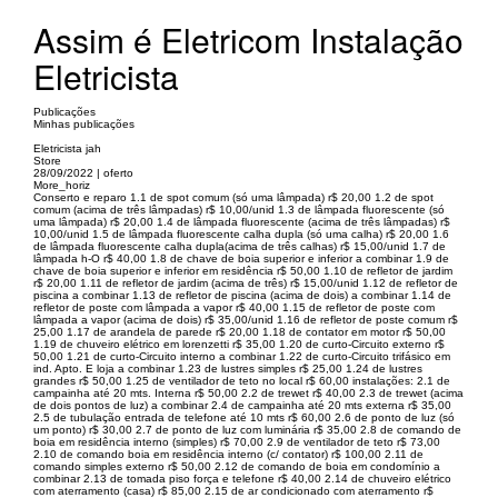
Assim é Eletricom Instalação
Eletricista
Publicações
Minhas publicações
Eletricista jah
Store
28/09/2022 | oferto
More_horiz
Conserto e reparo 1.1 de spot comum (só uma lâmpada) r$ 20,00 1.2 de spot
comum (acima de três lâmpadas) r$ 10,00/unid 1.3 de lâmpada fluorescente (só
uma lâmpada) r$ 20,00 1.4 de lâmpada fluorescente (acima de três lâmpadas) r$
10,00/unid 1.5 de lâmpada fluorescente calha dupla (só uma calha) r$ 20,00 1.6
de lâmpada fluorescente calha dupla(acima de três calhas) r$ 15,00/unid 1.7 de
lâmpada h-O r$ 40,00 1.8 de chave de boia superior e inferior a combinar 1.9 de
chave de boia superior e inferior em residência r$ 50,00 1.10 de refletor de jardim
r$ 20,00 1.11 de refletor de jardim (acima de três) r$ 15,00/unid 1.12 de refletor de
piscina a combinar 1.13 de refletor de piscina (acima de dois) a combinar 1.14 de
refletor de poste com lâmpada a vapor r$ 40,00 1.15 de refletor de poste com
lâmpada a vapor (acima de dois) r$ 35,00/unid 1.16 de refletor de poste comum r$
25,00 1.17 de arandela de parede r$ 20,00 1.18 de contator em motor r$ 50,00
1.19 de chuveiro elétrico em lorenzetti r$ 35,00 1.20 de curto-Circuito externo r$
50,00 1.21 de curto-Circuito interno a combinar 1.22 de curto-Circuito trifásico em
ind. Apto. E loja a combinar 1.23 de lustres simples r$ 25,00 1.24 de lustres
grandes r$ 50,00 1.25 de ventilador de teto no local r$ 60,00 instalações: 2.1 de
campainha até 20 mts. Interna r$ 50,00 2.2 de trewet r$ 40,00 2.3 de trewet (acima
de dois pontos de luz) a combinar 2.4 de campainha até 20 mts externa r$ 35,00
2.5 de tubulação entrada de telefone até 10 mts r$ 60,00 2.6 de ponto de luz (só
um ponto) r$ 30,00 2.7 de ponto de luz com luminária r$ 35,00 2.8 de comando de
boia em residência interno (simples) r$ 70,00 2.9 de ventilador de teto r$ 73,00
2.10 de comando boia em residência interno (c/ contator) r$ 100,00 2.11 de
comando simples externo r$ 50,00 2.12 de comando de boia em condomínio a
combinar 2.13 de tomada piso força e telefone r$ 40,00 2.14 de chuveiro elétrico
com aterramento (casa) r$ 85,00 2.15 de ar condicionado com aterramento r$