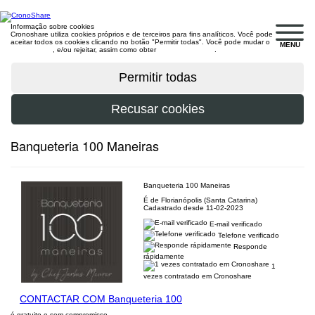
Informação sobre cookies
Cronoshare utiliza cookies próprios e de terceiros para fins analíticos. Você pode
aceitar todos os cookies clicando no botão "Permitir todas". Você pode mudar o
MENU
configuração
, e/ou rejeitar, assim como obter
mais informações
.
Banqueteria 100 Maneiras
Banqueteria 100 Maneiras
É de Florianópolis (Santa Catarina)
Cadastrado desde 11-02-2023
E-mail verificado
Telefone verificado
Responde
rápidamente
1
vezes contratado em Cronoshare
CONTACTAR COM Banqueteria 100
é gratuito e sem compromisso