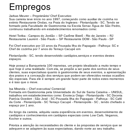
Empregos
Jarbas Meurer – Proprietário/ Chef Executivo
Sua carreira teve início no ano 1997, começando como auxiliar de cozinha no
extinto Restaurante Ondas, na Praia do Ingleses - Florianópolis - SC. Tendo se
formado pela Faculdade de Gastronomia na Escola Senac Água de São Pedro,
continuou trabalhando em estabelecimentos renomados como:
Hotel Toriba - Campos do Jordão – SP Carême Bistrô - Rio de Janeiro – RJ
Restaurante Laurent - São Paulo – SP Restaurante DOM - São Paulo - SP
Foi Chef executivo por 10 anos da Pousada Ilha do Papagaio - Palhoça- SC e
Chef de cozinha por 7 anos do Terraço Cacupé em
Florianópolis - SC, tendo desenvolvido cardápios,serviços e eventos destes
espaços.
Hoje possui a Banqueteria 100 maneiras, um projeto idealizado a muito tempo e
que hoje é uma realidade. Com ela, se propõe a ser parte dos sonhos de seus
clientes, suas expectativas quanto à gastronomia de seus eventos, a apresentação
dos pratos e a concepção dos serviços que podem ser oferecidos nestas ocasiões
tão especiais. Para ele é sempre um grande fazer parte de todos estes momentos
e é isso que o move.
Isa Miranda – Chef executiva/ Comercial
Formada em Gastronomia pela Universidade do Sul de Santa Catarina – UNISUL,
trabalhou em estabelecimentos como: Enoteca Osigo - Florianópolis - SC Doceria
Patrícia Goedert - São José - SC Pousada Ilha do Papagaio - Palhoça - SC Café
da Corte - Florianópolis - SC Terraço Cacupé - Florianopolis - SC , tendo chefiado o
espaço por 1 ano.
Ao longo da carreira, adquiriu vasta experiência em eventos, desenvolvimento de
cardápios e conhecimentos em cardápios especiais como Low Carb, Veganos,
Kocher e outros.
Prioriza a atenção às necessidades do cliente e às propostas de serviços que se
adequem e se adaptem às suas expectativas, dando norte ao seu trabalho.