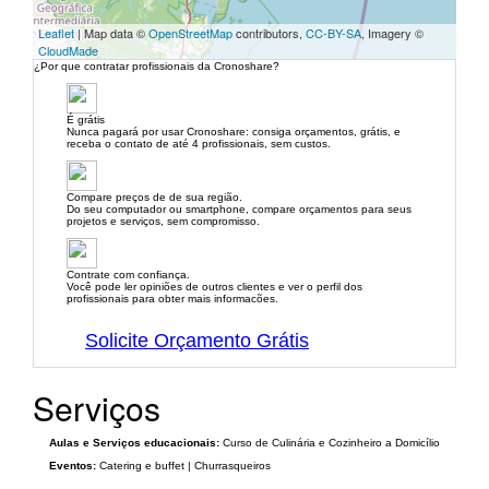
Leaflet
| Map data ©
OpenStreetMap
contributors,
CC-BY-SA
, Imagery ©
CloudMade
¿Por que contratar profissionais da Cronoshare?
É grátis
Nunca pagará por usar Cronoshare: consiga orçamentos, grátis, e
receba o contato de até 4 profissionais, sem custos.
Compare preços de de sua região.
Do seu computador ou smartphone, compare orçamentos para seus
projetos e serviços, sem compromisso.
Contrate com confiança.
Você pode ler opiniões de outros clientes e ver o perfil dos
profissionais para obter mais informacões.
Solicite Orçamento Grátis
Serviços
Aulas e Serviços educacionais:
Curso de Culinária e Cozinheiro a Domicílio
Eventos:
Catering e buffet | Churrasqueiros