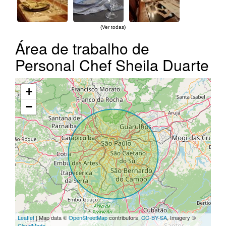
(Ver todas)
Área de trabalho de
Personal Chef Sheila Duarte
+
−
Leaflet
| Map data ©
OpenStreetMap
contributors,
CC-BY-SA
, Imagery ©
CloudMade