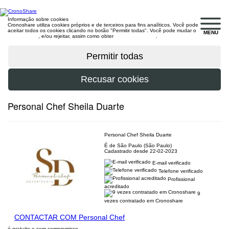
Informação sobre cookies
Cronoshare utiliza cookies próprios e de terceiros para fins analíticos. Você pode
aceitar todos os cookies clicando no botão "Permitir todas". Você pode mudar o
MENU
configuração
, e/ou rejeitar, assim como obter
mais informações
.
Personal Chef Sheila Duarte
Personal Chef Sheila Duarte
É de São Paulo (São Paulo)
Cadastrado desde 22-02-2023
E-mail verificado
Telefone verificado
Profissional
acreditado
9
vezes contratado em Cronoshare
CONTACTAR COM Personal Chef
é gratuito e sem compromisso