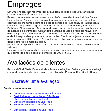
Empregos
Em 2014 nossa chef resolveu deixar auditoria de lado e seguir a carreira na
cozinha e desde lá nunca mais saiu.
Passou por restaurantes renomados de chefs como Alex Atala, Heloísa Bacelar,
Helena Rizzo. Além do mais, aproveitou grandes oportunidades de trabalhar e
cozinhar em inúmeras cozinhas de todos os tipos de culinárias, de Tailandesa a
caipira. Carrega uma carga de eventos voltados ao mundo BBQ, entre eles
Barbaros, Churrascada e Tarego, onde colocou em prática todo seu conhecimento
de assados e defumados. Comandou inúmeras equipes e foi responsável por
muitas implantações desde então. De 2021 á 2023 foi sócia da Pizza dos Fundos,
onde foi responsável por toda a parte criativa. Realizou projetos de saladas
orgânicas para ONGs como a ARCAH, onde o objetivo era retirar moradores da rua,
dando emprego e moradia digna.
Por ter tanta experiência em cozinha, nossa chef tem uma ampla combinação de
sabores.
Hoje além de Personal chef, nossa chef está com duas operações em andamento,
que sairão do papel nesse 1° semestre de 2024! 👩🏻‍🍳
Avaliações de clientes
Personal Chef Sheila Duarte ainda não tem avaliações. Deixe agora uma avaliação
contando a outros clientes como é o seu trabalho Personal Chef Sheila Duarte.
Escrever uma avaliação
Serviços relacionados
Churrasqueiro em domicílio em São Paulo
Cozinheiras em domicílio em São Paulo
Chef a domicílio em São Paulo
Buffet em domicílio em São Paulo
Buffet de churrasco em São Paulo
Buffet para eventos em São Paulo