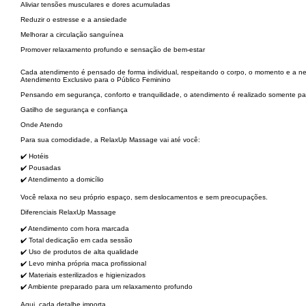
Aliviar tensões musculares e dores acumuladas
Reduzir o estresse e a ansiedade
Melhorar a circulação sanguínea
Promover relaxamento profundo e sensação de bem-estar
Cada atendimento é pensado de forma individual, respeitando o corpo, o momento e a n
Atendimento Exclusivo para o Público Feminino
Pensando em segurança, conforto e tranquilidade, o atendimento é realizado somente para
Gatilho de segurança e confiança
Onde Atendo
Para sua comodidade, a RelaxUp Massage vai até você:
✔️ Hotéis
✔️ Pousadas
✔️ Atendimento a domicílio
Você relaxa no seu próprio espaço, sem deslocamentos e sem preocupações.
Diferenciais RelaxUp Massage
✔️ Atendimento com hora marcada
✔️ Total dedicação em cada sessão
✔️ Uso de produtos de alta qualidade
✔️ Levo minha própria maca profissional
✔️ Materiais esterilizados e higienizados
✔️ Ambiente preparado para um relaxamento profundo
Aqui, cada detalhe importa.