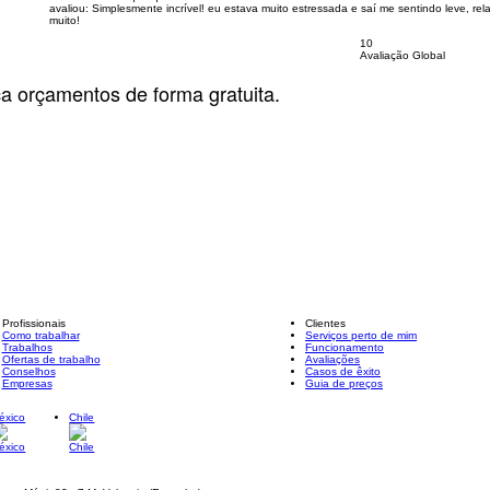
avaliou:
Simplesmente incrível! eu estava muito estressada e saí me sentindo leve, r
muito!
10
Avaliação Global
ça orçamentos de forma gratuita.
Profissionais
Clientes
Como trabalhar
Serviços perto de mim
Trabalhos
Funcionamento
Ofertas de trabalho
Avaliações
Conselhos
Casos de êxito
Empresas
Guia de preços
éxico
Chile