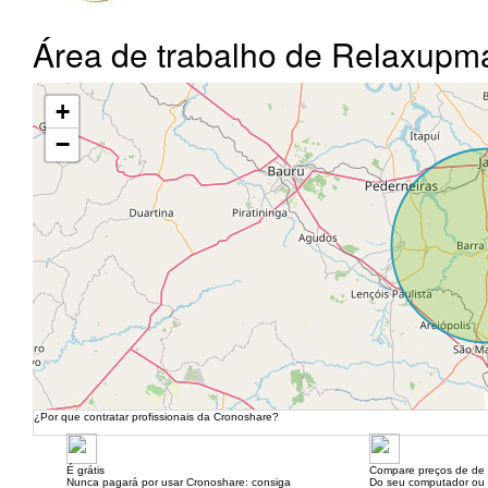
Área de trabalho de Relaxup
+
−
¿Por que contratar profissionais da Cronoshare?
É grátis
Compare preços de de 
Nunca pagará por usar Cronoshare: consiga
Do seu computador ou