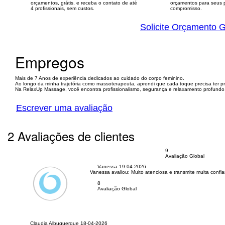
orçamentos, grátis, e receba o contato de até
orçamentos para seus p
4 profissionais, sem custos.
compromisso.
Solicite Orçamento G
Empregos
Mais de 7 Anos de experiência dedicados ao cuidado do corpo feminino.
Ao longo da minha trajetória como massoterapeuta, aprendi que cada toque precisa ter pro
Na RelaxUp Massage, você encontra profissionalismo, segurança e relaxamento profundo
Escrever uma avaliação
2 Avaliações de clientes
9
Avaliação Global
Vanessa
19-04-2026
Vanessa avaliou:
Muito atenciosa e transmite muita confi
8
Avaliação Global
Claudia Albuquerque
18-04-2026