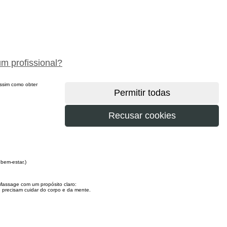
peça um orçamento gratuitamente
um profissional?
 assim como obter
bem-estar.)
 Massage com um propósito claro:
e precisam cuidar do corpo e da mente.