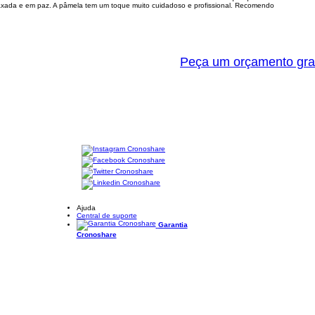
elaxada e em paz. A pâmela tem um toque muito cuidadoso e profissional. Recomendo
Peça um orçamento gra
Ajuda
Central de suporte
Garantia
Cronoshare