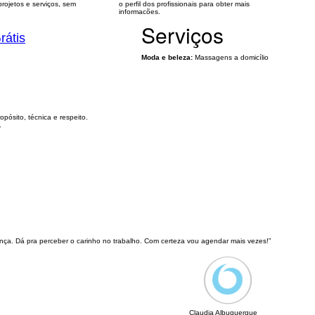
rojetos e serviços, sem
o perfil dos profissionais para obter mais
informacões.
Serviços
rátis
Moda e beleza:
Massagens a domicílio
pósito, técnica e respeito.
.
ança. Dá pra perceber o carinho no trabalho. Com certeza vou agendar mais vezes!”
Claudia Albuquerque