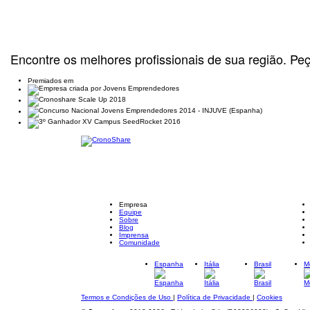
Encontre os melhores profissionais de sua região. Pe
Premiados em
Empresa
Equipe
Sobre
Blog
Imprensa
Comunidade
Espanha
Itália
Brasil
M
Termos e Condições de Uso
|
Política de Privacidade
|
Cookies