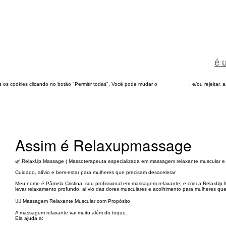
é 
dos os cookies clicando no botão "Permitir todas". Você pode mudar o
configuração
, e/ou rejeitar,
Assim é Relaxupmassage
🌿 RelaxUp Massage ( Massoterapeuta especializada em massagem relaxante muscular e 
Cuidado, alívio e bem-estar para mulheres que precisam desacelerar
Meu nome é Pâmela Cristina, sou profissional em massagem relaxante, e criei a RelaxUp
levar relaxamento profundo, alívio das dores musculares e acolhimento para mulheres qu
💆‍♀️ Massagem Relaxante Muscular com Propósito
A massagem relaxante vai muito além do toque.
Ela ajuda a: