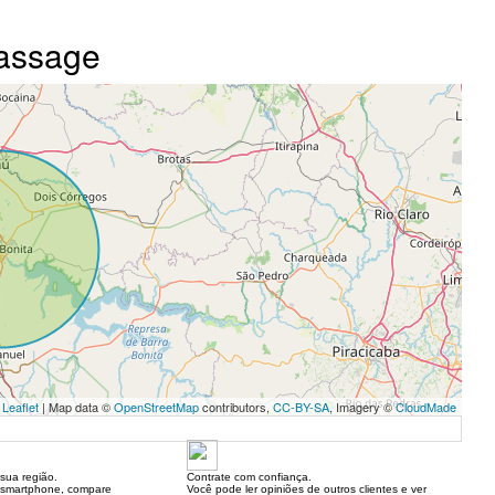
massage
Leaflet
| Map data ©
OpenStreetMap
contributors,
CC-BY-SA
, Imagery ©
CloudMade
sua região.
Contrate com confiança.
 smartphone, compare
Você pode ler opiniões de outros clientes e ver