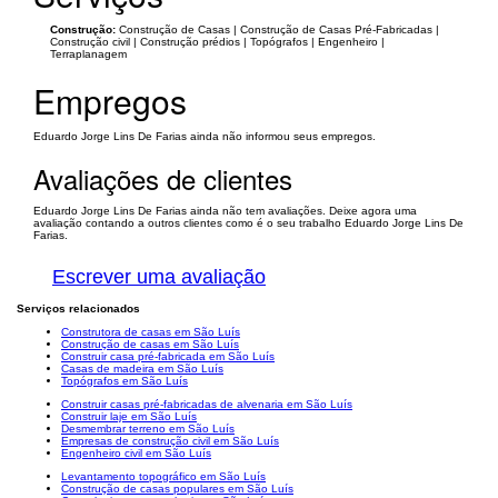
Construção:
Construção de Casas | Construção de Casas Pré-Fabricadas |
Construção civil | Construção prédios | Topógrafos | Engenheiro |
Terraplanagem
Empregos
Eduardo Jorge Lins De Farias ainda não informou seus empregos.
Avaliações de clientes
Eduardo Jorge Lins De Farias ainda não tem avaliações. Deixe agora uma
avaliação contando a outros clientes como é o seu trabalho Eduardo Jorge Lins De
Farias.
Escrever uma avaliação
Serviços relacionados
Construtora de casas em São Luís
Construção de casas em São Luís
Construir casa pré-fabricada em São Luís
Casas de madeira em São Luís
Topógrafos em São Luís
Construir casas pré-fabricadas de alvenaria em São Luís
Construir laje em São Luís
Desmembrar terreno em São Luís
Empresas de construção civil em São Luís
Engenheiro civil em São Luís
Levantamento topográfico em São Luís
Construção de casas populares em São Luís