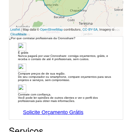
Leaflet
| Map data ©
OpenStreetMap
contributors,
CC-BY-SA
, Imagery ©
CloudMade
¿Por que contratar profissionais da Cronoshare?
É grátis
Nunca pagará por usar Cronoshare: consiga orçamentos, grátis, e
receba o contato de até 4 profissionais, sem custos.
Compare preços de de sua região.
Do seu computador ou smartphone, compare orçamentos para seus
projetos e serviços, sem compromisso.
Contrate com confiança.
Você pode ler opiniões de outros clientes e ver o perfil dos
profissionais para obter mais informacões.
Solicite Orçamento Grátis
Serviços