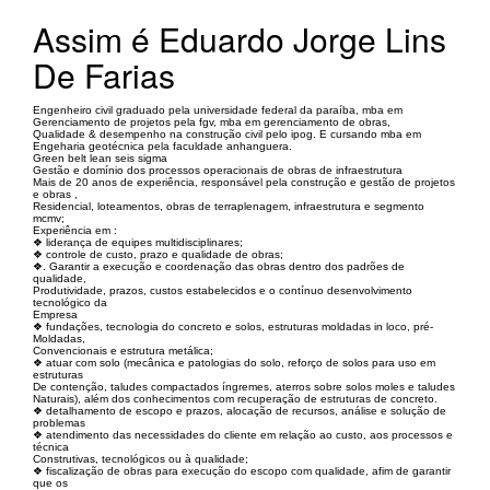
Assim é Eduardo Jorge Lins
De Farias
Engenheiro civil graduado pela universidade federal da paraíba, mba em
Gerenciamento de projetos pela fgv, mba em gerenciamento de obras,
Qualidade & desempenho na construção civil pelo ipog. E cursando mba em
Engeharia geotécnica pela faculdade anhanguera.
Green belt lean seis sigma
Gestão e domínio dos processos operacionais de obras de infraestrutura
Mais de 20 anos de experiência, responsável pela construção e gestão de projetos
e obras ,
Residencial, loteamentos, obras de terraplenagem, infraestrutura e segmento
mcmv;
Experiência em :
❖ liderança de equipes multidisciplinares;
❖ controle de custo, prazo e qualidade de obras;
❖. Garantir a execução e coordenação das obras dentro dos padrões de
qualidade,
Produtividade, prazos, custos estabelecidos e o contínuo desenvolvimento
tecnológico da
Empresa
❖ fundações, tecnologia do concreto e solos, estruturas moldadas in loco, pré-
Moldadas,
Convencionais e estrutura metálica;
❖ atuar com solo (mecânica e patologias do solo, reforço de solos para uso em
estruturas
De contenção, taludes compactados íngremes, aterros sobre solos moles e taludes
Naturais), além dos conhecimentos com recuperação de estruturas de concreto.
❖ detalhamento de escopo e prazos, alocação de recursos, análise e solução de
problemas
❖ atendimento das necessidades do cliente em relação ao custo, aos processos e
técnica
Construtivas, tecnológicos ou à qualidade;
❖ fiscalização de obras para execução do escopo com qualidade, afim de garantir
que os