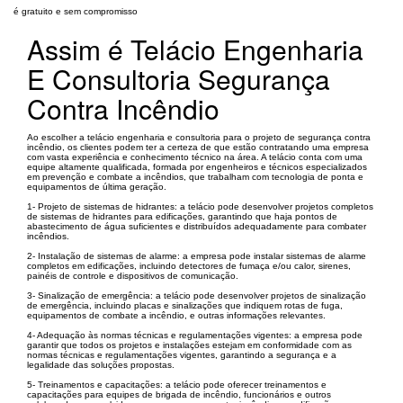
é gratuito e sem compromisso
Assim é Telácio Engenharia
E Consultoria Segurança
Contra Incêndio
Ao escolher a telácio engenharia e consultoria para o projeto de segurança contra
incêndio, os clientes podem ter a certeza de que estão contratando uma empresa
com vasta experiência e conhecimento técnico na área. A telácio conta com uma
equipe altamente qualificada, formada por engenheiros e técnicos especializados
em prevenção e combate a incêndios, que trabalham com tecnologia de ponta e
equipamentos de última geração.
1- Projeto de sistemas de hidrantes: a telácio pode desenvolver projetos completos
de sistemas de hidrantes para edificações, garantindo que haja pontos de
abastecimento de água suficientes e distribuídos adequadamente para combater
incêndios.
2- Instalação de sistemas de alarme: a empresa pode instalar sistemas de alarme
completos em edificações, incluindo detectores de fumaça e/ou calor, sirenes,
painéis de controle e dispositivos de comunicação.
3- Sinalização de emergência: a telácio pode desenvolver projetos de sinalização
de emergência, incluindo placas e sinalizações que indiquem rotas de fuga,
equipamentos de combate a incêndio, e outras informações relevantes.
4- Adequação às normas técnicas e regulamentações vigentes: a empresa pode
garantir que todos os projetos e instalações estejam em conformidade com as
normas técnicas e regulamentações vigentes, garantindo a segurança e a
legalidade das soluções propostas.
5- Treinamentos e capacitações: a telácio pode oferecer treinamentos e
capacitações para equipes de brigada de incêndio, funcionários e outros