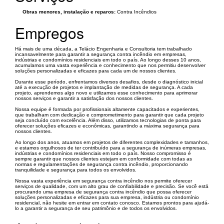
Obras menores, instalação e reparos:
Contra Incêndios
Empregos
Há mais de uma década, a Telácio Engenharia e Consultoria tem trabalhado
incansavelmente para garantir a segurança contra incêndio em empresas,
indústrias e condomínios residenciais em todo o país. Ao longo desses 10 anos,
acumulamos uma vasta experiência e conhecimento que nos permitiu desenvolver
soluções personalizadas e eficazes para cada um de nossos clientes.
Durante esse período, enfrentamos diversos desafios, desde o diagnóstico inicial
até a execução de projetos e implantação de medidas de segurança. A cada
projeto, aprendemos algo novo e utilizamos esse conhecimento para aprimorar
nossos serviços e garantir a satisfação dos nossos clientes.
Nossa equipe é formada por profissionais altamente capacitados e experientes,
que trabalham com dedicação e comprometimento para garantir que cada projeto
seja concluído com excelência. Além disso, utilizamos tecnologias de ponta para
oferecer soluções eficazes e econômicas, garantindo a máxima segurança para
nossos clientes.
Ao longo dos anos, atuamos em projetos de diferentes complexidades e tamanhos,
e estamos orgulhosos de ter contribuído para a segurança de inúmeras empresas,
indústrias e condomínios residenciais em todo o país. Nosso compromisso é
sempre garantir que nossos clientes estejam em conformidade com todas as
normas e regulamentações de segurança contra incêndio, proporcionando
tranquilidade e segurança para todos os envolvidos.
Nossa vasta experiência em segurança contra incêndio nos permite oferecer
serviços de qualidade, com um alto grau de confiabilidade e precisão. Se você está
procurando uma empresa de segurança contra incêndio que possa oferecer
soluções personalizadas e eficazes para sua empresa, indústria ou condomínio
residencial, não hesite em entrar em contato conosco. Estamos prontos para ajudá-
lo a garantir a segurança de seu patrimônio e de todos os envolvidos.