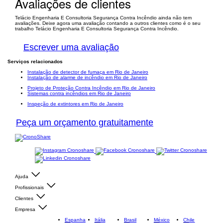
Avaliações de clientes
Telácio Engenharia E Consultoria Segurança Contra Incêndio ainda não tem
avaliações. Deixe agora uma avaliação contando a outros clientes como é o seu
trabalho Telácio Engenharia E Consultoria Segurança Contra Incêndio.
Escrever uma avaliação
Serviços relacionados
Instalação de detector de fumaça em Rio de Janeiro
Instalação de alarme de incêndio em Rio de Janeiro
Projeto de Proteção Contra Incêndio em Rio de Janeiro
Sistemas contra incêndios em Rio de Janeiro
Inspeção de extintores em Rio de Janeiro
Peça um orçamento gratuitamente
Ajuda
Profissionais
Clientes
Empresa
Espanha
Itália
Brasil
México
Chile