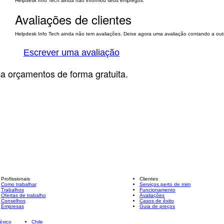
Helpdesk Info Tech ainda não informou seus empregos.
Avaliações de clientes
Helpdesk Info Tech ainda não tem avaliações. Deixe agora uma avaliação contando a outr
Escrever uma avaliação
ça orçamentos de forma gratuita.
Profissionais
Clientes
Como trabalhar
Serviços perto de mim
Trabalhos
Funcionamento
Ofertas de trabalho
Avaliações
Conselhos
Casos de êxito
Empresas
Guia de preços
éxico
Chile