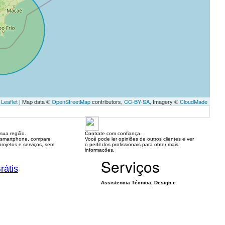
Leaflet
| Map data ©
OpenStreetMap
contributors,
CC-BY-SA
, Imagery ©
CloudMade
sua região.
Contrate com confiança.
 smartphone, compare
Você pode ler opiniões de outros clientes e ver
rojetos e serviços, sem
o perfil dos profissionais para obter mais
informacões.
Serviços
rátis
Assistencia Técnica, Design e