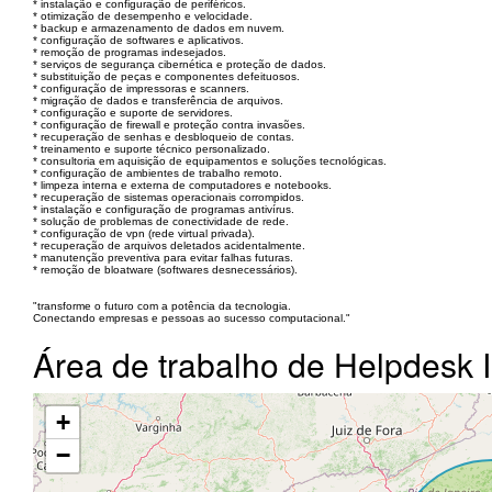
* instalação e configuração de periféricos.
* otimização de desempenho e velocidade.
* backup e armazenamento de dados em nuvem.
* configuração de softwares e aplicativos.
* remoção de programas indesejados.
* serviços de segurança cibernética e proteção de dados.
* substituição de peças e componentes defeituosos.
* configuração de impressoras e scanners.
* migração de dados e transferência de arquivos.
* configuração e suporte de servidores.
* configuração de firewall e proteção contra invasões.
* recuperação de senhas e desbloqueio de contas.
* treinamento e suporte técnico personalizado.
* consultoria em aquisição de equipamentos e soluções tecnológicas.
* configuração de ambientes de trabalho remoto.
* limpeza interna e externa de computadores e notebooks.
* recuperação de sistemas operacionais corrompidos.
* instalação e configuração de programas antivírus.
* solução de problemas de conectividade de rede.
* configuração de vpn (rede virtual privada).
* recuperação de arquivos deletados acidentalmente.
* manutenção preventiva para evitar falhas futuras.
* remoção de bloatware (softwares desnecessários).
"transforme o futuro com a potência da tecnologia.
Conectando empresas e pessoas ao sucesso computacional."
Área de trabalho de Helpdesk 
+
−