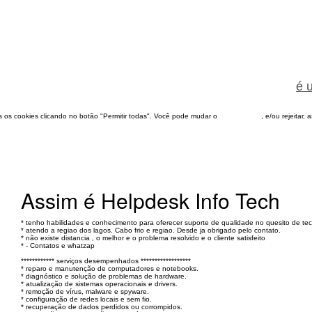
é 
dos os cookies clicando no botão "Permitir todas". Você pode mudar o
configuração
, e/ou rejeitar,
Assim é Helpdesk Info Tech
* tenho habilidades e conhecimento para oferecer suporte de qualidade no quesito de tecn
* atendo a regiao dos lagos. Cabo frio e regiao. Desde ja obrigado pelo contato.
* não existe distancia , o melhor e o problema resolvido e o cliente satisfeito
* - Contatos e whatzap
************ serviços desempenhados ******************
* reparo e manutenção de computadores e notebooks.
* diagnóstico e solução de problemas de hardware.
* atualização de sistemas operacionais e drivers.
* remoção de vírus, malware e spyware.
* configuração de redes locais e sem fio.
* recuperação de dados perdidos ou corrompidos.