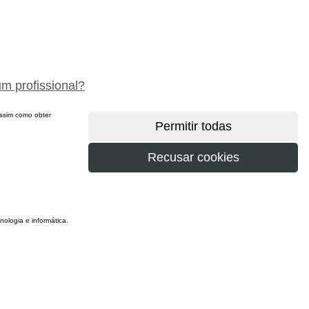
peça um orçamento gratuitamente
um profissional?
 assim como obter
ologia e informática.