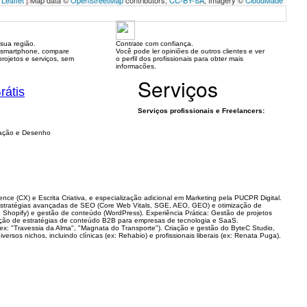
Leaflet
| Map data ©
OpenStreetMap
contributors,
CC-BY-SA
, Imagery ©
CloudMade
sua região.
Contrate com confiança.
 smartphone, compare
Você pode ler opiniões de outros clientes e ver
rojetos e serviços, sem
o perfil dos profissionais para obter mais
informacões.
Serviços
rátis
Serviços profissionais e Freelancers:
tração e Desenho
(CX) e Escrita Criativa, e especialização adicional em Marketing pela PUCPR Digital. ​
estratégias avançadas de SEO (Core Web Vitals, SGE, AEO, GEO) e otimização de
opify) e gestão de conteúdo (WordPress). ​Experiência Prática: ​Gestão de projetos
ação de estratégias de conteúdo B2B para empresas de tecnologia e SaaS. ​
ex: "Travessia da Alma", "Magnata do Transporte"). ​Criação e gestão do ByteC Studio,
rsos nichos, incluindo clínicas (ex: Rehabio) e profissionais liberais (ex: Renata Puga).