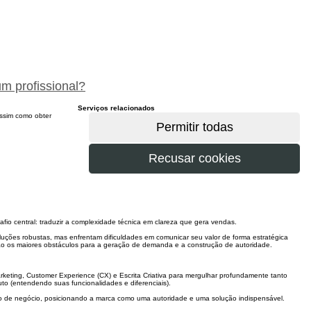
peça um orçamento gratuitamente
um profissional?
Serviços relacionados
 assim como obter
o central: traduzir a complexidade técnica em clareza que gera vendas.
ções robustas, mas enfrentam dificuldades em comunicar seu valor de forma estratégica
 são os maiores obstáculos para a geração de demanda e a construção de autoridade.
rketing, Customer Experience (CX) e Escrita Criativa para mergulhar profundamente tanto
to (entendendo suas funcionalidades e diferenciais).
ício de negócio, posicionando a marca como uma autoridade e uma solução indispensável.