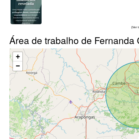
(Ver 
Área de trabalho de Fernanda
+
−