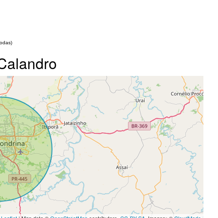
todas)
 Calandro