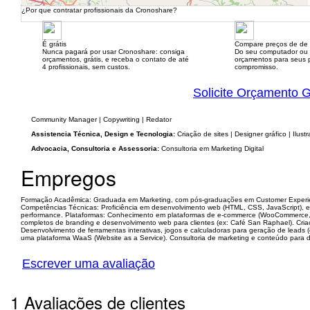
¿Por que contratar profissionais da Cronoshare?
É grátis
Compare preços de de 
Nunca pagará por usar Cronoshare: consiga
Do seu computador ou
orçamentos, grátis, e receba o contato de até
orçamentos para seus p
4 profissionais, sem custos.
compromisso.
Solicite Orçamento G
Community Manager | Copywriting | Redator
Assistencia Técnica, Design e Tecnologia:
Criação de sites | Designer gráfico | Ilus
Advocacia, Consultoria e Assessoria:
Consultoria em Marketing Digital
Empregos
​Formação Acadêmica: Graduada em Marketing, com pós-graduações em Customer Experience 
Competências Técnicas: Proficiência em desenvolvimento web (HTML, CSS, JavaScript), 
performance. ​Plataformas: Conhecimento em plataformas de e-commerce (WooCommerce, Sh
completos de branding e desenvolvimento web para clientes (ex: Café San Raphael). ​Cri
Desenvolvimento de ferramentas interativas, jogos e calculadoras para geração de leads (
uma plataforma WaaS (Website as a Service). ​Consultoria de marketing e conteúdo para dive
Escrever uma avaliação
1 Avaliações de clientes