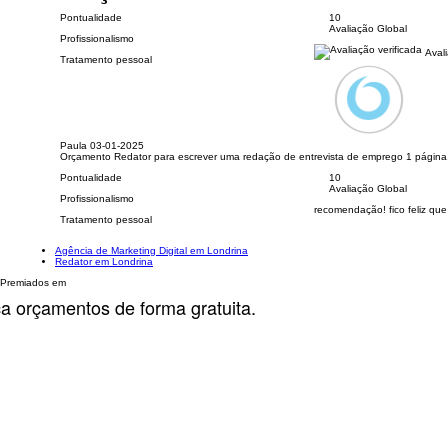
Pontualidade
10
Avaliação Global
Profissionalismo
Avali
Tratamento pessoal
Paula
03-01-2025
Orçamento Redator para escrever uma redação de entrevista de emprego 1 página,
Pontualidade
10
Avaliação Global
Profissionalismo
recomendação! fico feliz que
Tratamento pessoal
Agência de Marketing Digital em Londrina
Redator em Londrina
Premiados em
ça orçamentos de forma gratuita.