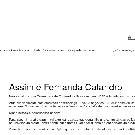
é 
dos os cookies clicando no botão "Permitir todas". Você pode mudar o
configuração
, e/ou rejeitar,
Assim é Fernanda Calandro
Meu trabalho como Estrategista de Conteúdo e Posicionamento B2B é focado em um desafi
​Atuo principalmente com empresas de tecnologia, SaaS e negócios B2B que possuem solu
e decisiva. No mercado B2B, a barreira do "tecniquês" e a falta de uma narrativa coesa
​Minha missão é demolir essa barreira.
​Para isso, minha abordagem vai além da redação tradicional. Eu uno competências de Ma
no universo do cliente (entendendo suas dores e jornada) quanto na engenharia do produ
​O resultado é uma narrativa estratégica que conecta a funcionalidade técnica ao benef