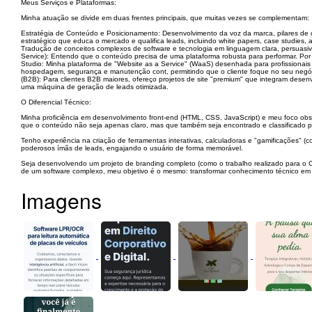
​Meus Serviços e Plataformas:
​Minha atuação se divide em duas frentes principais, que muitas vezes se complementam:
​Estratégia de Conteúdo e Posicionamento: ​Desenvolvimento da voz da marca, pilares de 
estratégico que educa o mercado e qualifica leads, incluindo white papers, case studies, a
Tradução de conceitos complexos de software e tecnologia em linguagem clara, persuas
Service): ​Entendo que o conteúdo precisa de uma plataforma robusta para performar. Por i
Studio: Minha plataforma de "Website as a Service" (WaaS) desenhada para profissionai
hospedagem, segurança e manutenção cont, permitindo que o cliente foque no seu negóc
(B2B): Para clientes B2B maiores, ofereço projetos de site "premium" que integram dese
uma máquina de geração de leads otimizada.
​O Diferencial Técnico:
​Minha proficiência em desenvolvimento front-end (HTML, CSS, JavaScript) e meu foco 
que o conteúdo não seja apenas claro, mas que também seja encontrado e classificado p
​Tenho experiência na criação de ferramentas interativas, calculadoras e "gamificações"
poderosos ímãs de leads, engajando o usuário de forma memorável.
​Seja desenvolvendo um projeto de branding completo (como o trabalho realizado para o C
de um software complexo, meu objetivo é o mesmo: transformar conhecimento técnico e
Imagens