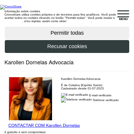
Informação sobre cookies
Cronoshare utiliza cookies próprios e de terceiros para fins analíticos. Você pode
aceitar todos os cookies clicando no botão "Permitir todas". Você pode mudar o
MENU
configuração
, e/ou rejeitar, assim como obter
mais informações
.
Karollen Dornelas Advocacia
Karollen Dornelas Advocacia
É de Colatina (Espírito Santo)
Cadastrado desde 01-07-2023
E-mail verificado
Telefone verificado
CONTACTAR COM Karollen Dornelas
é gratuito e sem compromisso