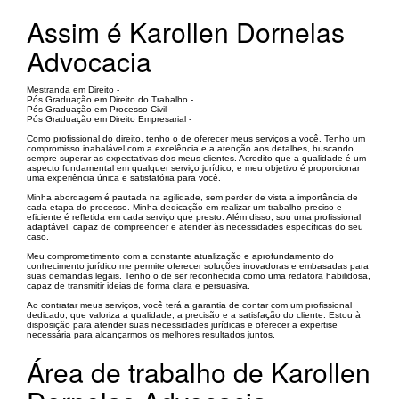
Assim é Karollen Dornelas
Advocacia
Mestranda em Direito -
Pós Graduação em Direito do Trabalho -
Pós Graduação em Processo Civil -
Pós Graduação em Direito Empresarial -
Como profissional do direito, tenho o de oferecer meus serviços a você. Tenho um
compromisso inabalável com a excelência e a atenção aos detalhes, buscando
sempre superar as expectativas dos meus clientes. Acredito que a qualidade é um
aspecto fundamental em qualquer serviço jurídico, e meu objetivo é proporcionar
uma experiência única e satisfatória para você.
Minha abordagem é pautada na agilidade, sem perder de vista a importância de
cada etapa do processo. Minha dedicação em realizar um trabalho preciso e
eficiente é refletida em cada serviço que presto. Além disso, sou uma profissional
adaptável, capaz de compreender e atender às necessidades específicas do seu
caso.
Meu comprometimento com a constante atualização e aprofundamento do
conhecimento jurídico me permite oferecer soluções inovadoras e embasadas para
suas demandas legais. Tenho o de ser reconhecida como uma redatora habilidosa,
capaz de transmitir ideias de forma clara e persuasiva.
Ao contratar meus serviços, você terá a garantia de contar com um profissional
dedicado, que valoriza a qualidade, a precisão e a satisfação do cliente. Estou à
disposição para atender suas necessidades jurídicas e oferecer a expertise
necessária para alcançarmos os melhores resultados juntos.
Área de trabalho de Karollen