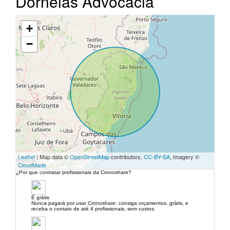
Dornelas Advocacia
+
−
Leaflet
| Map data ©
OpenStreetMap
contributors,
CC-BY-SA
, Imagery ©
CloudMade
¿Por que contratar profissionais da Cronoshare?
É grátis
Nunca pagará por usar Cronoshare: consiga orçamentos, grátis, e
receba o contato de até 4 profissionais, sem custos.