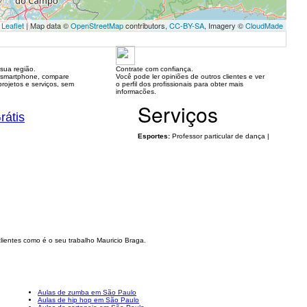
Leaflet
| Map data ©
OpenStreetMap
contributors,
CC-BY-SA
, Imagery ©
CloudMade
sua região.
Contrate com confiança.
 smartphone, compare
Você pode ler opiniões de outros clientes e ver
rojetos e serviços, sem
o perfil dos profissionais para obter mais
informacões.
Serviços
rátis
Esportes:
Professor particular de dança |
lientes como é o seu trabalho Mauricio Braga.
Aulas de zumba em São Paulo
Aulas de hip hop em São Paulo