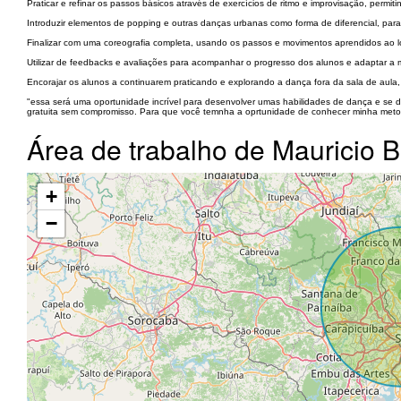
Praticar e refinar os passos básicos através de exercícios de ritmo e improvisação, perm
Introduzir elementos de popping e outras danças urbanas como forma de diferencial, par
Finalizar com uma coreografia completa, usando os passos e movimentos aprendidos ao l
Utilizar de feedbacks e avaliações para acompanhar o progresso dos alunos e adaptar a 
Encorajar os alunos a continuarem praticando e explorando a dança fora da sala de aula
"essa será uma oportunidade incrível para desenvolver umas habilidades de dança e se di
gratuita sem compromisso. Para que você temnha a oprtunidade de conhecer minha metod
Área de trabalho de Mauricio 
+
−