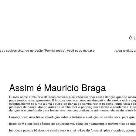
é 
dos os cookies clicando no botão "Permitir todas". Você pode mudar o
configuração
, e/ou rejeitar,
Assim é Mauricio Braga
Oi meu nome e mauricio 31 anos comecei a se interessar por essas danças quando ainda é
pode praticar e se apresentar. E logo se destaca como um dançarino de samba rock e po
eventualmente se junta a uma equipe de dança de samba rock e popping, onde viaja pel
professor de dança, dando aulas de samba rock e popping em escolas e academias. E se
dançarino e coreógrafo para festas, eventos corporativos, e até mesmo shows de televisã
Começar com uma breve introdução sobre a história e evolução do samba rock, para que 
Iniciar com exercícios básicos de aquecimento, como alongamentos e movimentos de base
Introduzir passos básicos de samba rock e ensiná-Los de forma simples e gradual, aco