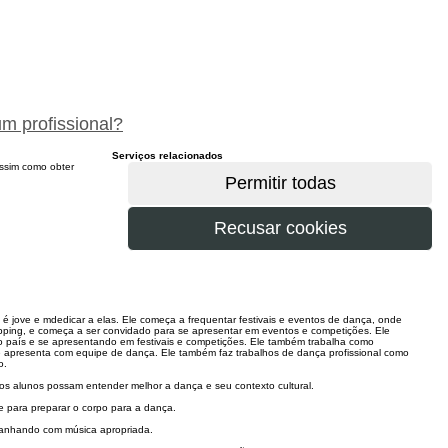
peça um orçamento gratuitamente
um profissional?
Serviços relacionados
 assim como obter
 jove e mdedicar a elas. Ele começa a frequentar festivais e eventos de dança, onde
pping, e começa a ser convidado para se apresentar em eventos e competições. Ele
o país e se apresentando em festivais e competições. Ele também trabalha como
 apresenta com equipe de dança. Ele também faz trabalhos de dança profissional como
o.
os alunos possam entender melhor a dança e seu contexto cultural.
 para preparar o corpo para a dança.
mpanhando com música apropriada.