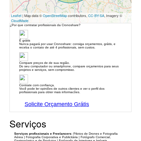
Leaflet
| Map data ©
OpenStreetMap
contributors,
CC-BY-SA
, Imagery ©
CloudMade
¿Por que contratar profissionais da Cronoshare?
É grátis
Nunca pagará por usar Cronoshare: consiga orçamentos, grátis, e
receba o contato de até 4 profissionais, sem custos.
Compare preços de de sua região.
Do seu computador ou smartphone, compare orçamentos para seus
projetos e serviços, sem compromisso.
Contrate com confiança.
Você pode ler opiniões de outros clientes e ver o perfil dos
profissionais para obter mais informacões.
Solicite Orçamento Grátis
Serviços
Serviços profissionais e Freelancers:
Pilotos de Drones e Fotografia
Aérea | Fotografia Corporativa e Publicitária | Fotógrafo Comercial,
Gastronómico e de Produtos | Fotógrafo de Interiores e Imóveis