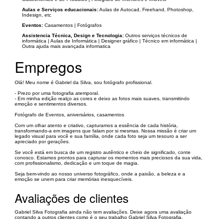
Aulas e Serviços educacionais:
Aulas de Autocad, Freehand, Photoshop,
Indesign, etc
Eventos:
Casamentos | Fotógrafos
Assistencia Técnica, Design e Tecnologia:
Outros serviços técnicos de
informática | Aulas de Informática | Designer gráfico | Técnico em informática |
Outra ajuda mais avançada informatica
Empregos
Olá! Meu nome é Gabriel da Silva, sou fotógrafo profissional.
- Prezo por uma fotografia atemporal.
- Em minha edição realço as cores e deixo as fotos mais suaves, transmitindo
emoção e sentimentos diversos.
Fotógrafo de Eventos, aniversários, casamentos
Com um olhar atento e criativo, capturamos a essência de cada história,
transformando-a em imagens que falam por si mesmas. Nossa missão é criar um
legado visual para você e sua família, onde cada foto seja um tesouro a ser
apreciado por gerações.
Se você está em busca de um registro autêntico e cheio de significado, conte
conosco. Estamos prontos para capturar os momentos mais preciosos da sua vida,
com profissionalismo, dedicação e um toque de magia.
Seja bem-vindo ao nosso universo fotográfico, onde a paixão, a beleza e a
emoção se unem para criar memórias inesquecíveis.
Avaliações de clientes
Gabriel Silva Fotografia ainda não tem avaliações. Deixe agora uma avaliação
contando a outros clientes como é o seu trabalho Gabriel Silva Fotografia.