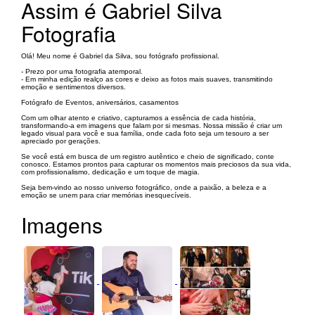
Assim é Gabriel Silva
Fotografia
Olá! Meu nome é Gabriel da Silva, sou fotógrafo profissional.
- Prezo por uma fotografia atemporal.
- Em minha edição realço as cores e deixo as fotos mais suaves, transmitindo
emoção e sentimentos diversos.
Fotógrafo de Eventos, aniversários, casamentos
Com um olhar atento e criativo, capturamos a essência de cada história,
transformando-a em imagens que falam por si mesmas. Nossa missão é criar um
legado visual para você e sua família, onde cada foto seja um tesouro a ser
apreciado por gerações.
Se você está em busca de um registro autêntico e cheio de significado, conte
conosco. Estamos prontos para capturar os momentos mais preciosos da sua vida,
com profissionalismo, dedicação e um toque de magia.
Seja bem-vindo ao nosso universo fotográfico, onde a paixão, a beleza e a
emoção se unem para criar memórias inesquecíveis.
Imagens