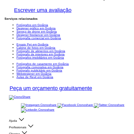
Escrever uma avaliação
Serviços relacionados
Fotógrafos em Goiânia
Designer gráfico em Goiânia
Serviço de drone em Goiânia
Designer freelancer em Goiânia
Fotografia comercial em Goiânia
Ensaio Pet em Goiânia
Cabine de fotos em Goiânia
Fotógrafo de alimentos em Goiânia
Fotógrafo de interiores em Goiânia
Fotógrafos imobiliários em Goiânia
Fotógrafos de casamento em Goiânia
Fotografia corporativa em Goiânia
Fotógrafo publicitário em Goiânia
Webdesigner em Goiânia
Aulas de Revit em Goiânia
Peça um orçamento gratuitamente
Ajuda
Profissionais
Clientes