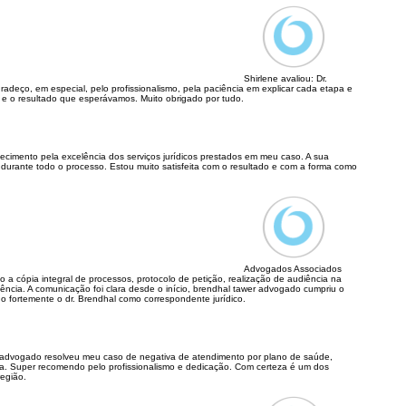
Shirlene avaliou:
Dr.
adeço, em especial, pelo profissionalismo, pela paciência em explicar cada etapa e
e e o resultado que esperávamos. Muito obrigado por tudo.
ecimento pela excelência dos serviços jurídicos prestados em meu caso. A sua
 durante todo o processo. Estou muito satisfeita com o resultado e com a forma como
Advogados Associados
o a cópia integral de processos, protocolo de petição, realização de audiência na
iência. A comunicação foi clara desde o início, brendhal tawer advogado cumpriu o
 fortemente o dr. Brendhal como correspondente jurídico.
 advogado resolveu meu caso de negativa de atendimento por plano de saúde,
va. Super recomendo pelo profissionalismo e dedicação. Com certeza é um dos
região.