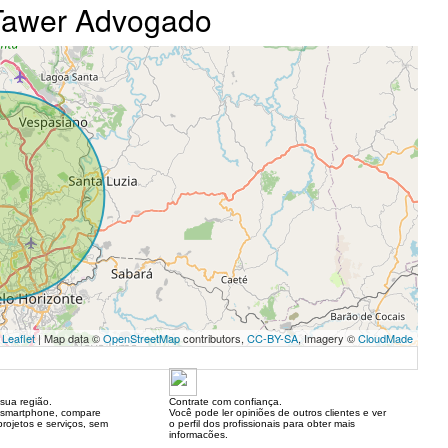
 Tawer Advogado
Leaflet
| Map data ©
OpenStreetMap
contributors,
CC-BY-SA
, Imagery ©
CloudMade
sua região.
Contrate com confiança.
 smartphone, compare
Você pode ler opiniões de outros clientes e ver
rojetos e serviços, sem
o perfil dos profissionais para obter mais
informacões.