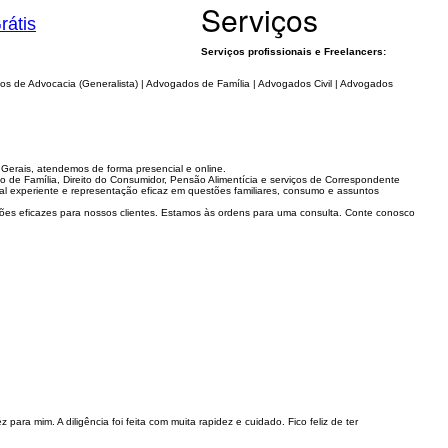
Serviços
rátis
Serviços profissionais e Freelancers:
os de Advocacia (Generalista) | Advogados de Família | Advogados Civil | Advogados
 Gerais, atendemos de forma presencial e online.
to de Família, Direito do Consumidor, Pensão Alimentícia e serviços de Correspondente
al experiente e representação eficaz em questões familiares, consumo e assuntos
ções eficazes para nossos clientes. Estamos às ordens para uma consulta. Conte conosco
 para mim. A diligência foi feita com muita rapidez e cuidado. Fico feliz de ter