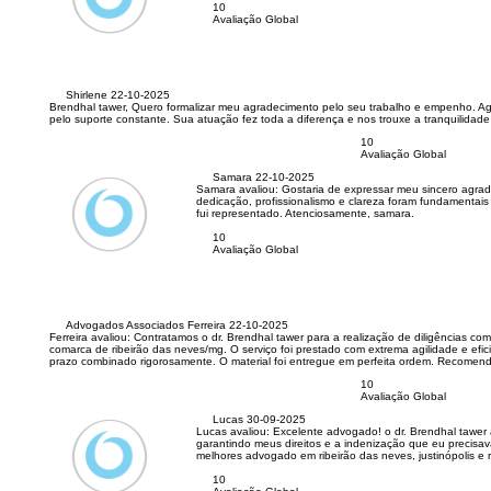
10
Avaliação Global
Shirlene
22-10-2025
Brendhal tawer, Quero formalizar meu agradecimento pelo seu trabalho e empenho. Agr
pelo suporte constante. Sua atuação fez toda a diferença e nos trouxe a tranquilidad
10
Avaliação Global
Samara
22-10-2025
Samara avaliou:
Gostaria de expressar meu sincero agrad
dedicação, profissionalismo e clareza foram fundamentais
fui representado. Atenciosamente, samara.
10
Avaliação Global
Advogados Associados Ferreira
22-10-2025
Ferreira avaliou:
Contratamos o dr. Brendhal tawer para a realização de diligências com
comarca de ribeirão das neves/mg. O serviço foi prestado com extrema agilidade e efic
prazo combinado rigorosamente. O material foi entregue em perfeita ordem. Recomendo
10
Avaliação Global
Lucas
30-09-2025
Lucas avaliou:
Excelente advogado! o dr. Brendhal tawer
garantindo meus direitos e a indenização que eu precisa
melhores advogado em ribeirão das neves, justinópolis e 
10