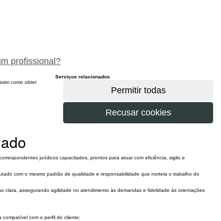
peça um orçamento gratuitamente
um profissional?
Serviços relacionados
 assim como obter
gado
respondentes jurídicos capacitados, prontos para atuar com eficiência, sigilo e
ecutado com o mesmo padrão de qualidade e responsabilidade que norteia o trabalho do
ão clara, assegurando agilidade no atendimento às demandas e fidelidade às orientações
 compatível com o perfil do cliente;