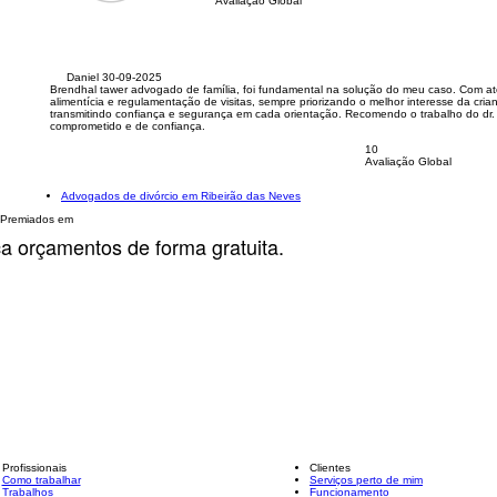
Avaliação Global
Daniel
30-09-2025
Brendhal tawer advogado de família, foi fundamental na solução do meu caso. Com a
alimentícia e regulamentação de visitas, sempre priorizando o melhor interesse da cria
transmitindo confiança e segurança em cada orientação. Recomendo o trabalho do dr.
comprometido e de confiança.
10
Avaliação Global
Advogados de divórcio em Ribeirão das Neves
Premiados em
ça orçamentos de forma gratuita.
Profissionais
Clientes
Como trabalhar
Serviços perto de mim
Trabalhos
Funcionamento