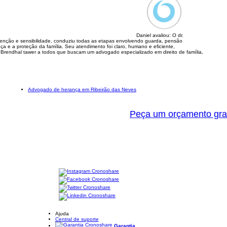
Daniel avaliou:
O dr.
tenção e sensibilidade, conduziu todas as etapas envolvendo guarda, pensão
nça e a proteção da família. Seu atendimento foi claro, humano e eficiente,
 Brendhal tawer a todos que buscam um advogado especializado em direito de família,
Advogado de herança em Ribeirão das Neves
Peça um orçamento gra
Ajuda
Central de suporte
Garantia