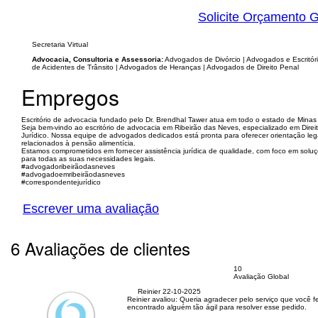
Solicite Orçamento G
Secretaria Virtual
Advocacia, Consultoria e Assessoria:
Advogados de Divórcio | Advogados e Escritóri
de Acidentes de Trânsito | Advogados de Heranças | Advogados de Direito Penal
Empregos
Escritório de advocacia fundado pelo Dr. Brendhal Tawer atua em todo o estado de Minas
Seja bem-vindo ao escritório de advocacia em Ribeirão das Neves, especializado em Direi
Jurídico. Nossa equipe de advogados dedicados está pronta para oferecer orientação leg
relacionados à pensão alimentícia.
Estamos comprometidos em fornecer assistência jurídica de qualidade, com foco em solu
para todas as suas necessidades legais.
#advogadoribeirãodasneves
#advogadoemribeirãodasneves
#correspondentejurídico
Escrever uma avaliação
6 Avaliações de clientes
10
Avaliação Global
Reinier
22-10-2025
Reinier avaliou:
Queria agradecer pelo serviço que você fez
encontrado alguém tão ágil para resolver esse pedido.