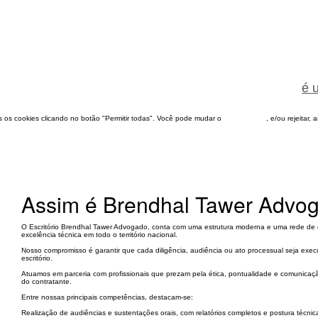
é 
dos os cookies clicando no botão "Permitir todas". Você pode mudar o
configuração
, e/ou rejeitar,
Assim é Brendhal Tawer Advo
O Escritório Brendhal Tawer Advogado, conta com uma estrutura moderna e uma rede de cor
excelência técnica em todo o território nacional.
Nosso compromisso é garantir que cada diligência, audiência ou ato processual seja ex
escritório.
Atuamos em parceria com profissionais que prezam pela ética, pontualidade e comunicaç
do contratante.
Entre nossas principais competências, destacam-se:
Realização de audiências e sustentações orais, com relatórios completos e postura técnica