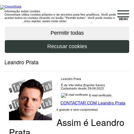
Informação sobre cookies
Cronoshare utiliza cookies próprios e de terceiros para fins analíticos. Você pode
aceitar todos os cookies clicando no botão "Permitir todas". Você pode mudar o
MENU
configuração
, e/ou rejeitar, assim como obter
mais informações
.
Leandro Prata
Leandro Prata
É de Vila Velha (Espírito Santo)
Cadastrado desde 28-09-2023
E-mail verificado
CONTACTAR COM Leandro Prata
é gratuito e sem compromisso
Assim é Leandro
Prata