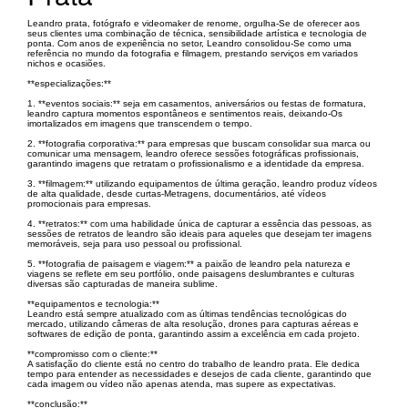
Leandro prata, fotógrafo e videomaker de renome, orgulha-Se de oferecer aos
seus clientes uma combinação de técnica, sensibilidade artística e tecnologia de
ponta. Com anos de experiência no setor, Leandro consolidou-Se como uma
referência no mundo da fotografia e filmagem, prestando serviços em variados
nichos e ocasiões.
**especializações:**
1. **eventos sociais:** seja em casamentos, aniversários ou festas de formatura,
leandro captura momentos espontâneos e sentimentos reais, deixando-Os
imortalizados em imagens que transcendem o tempo.
2. **fotografia corporativa:** para empresas que buscam consolidar sua marca ou
comunicar uma mensagem, leandro oferece sessões fotográficas profissionais,
garantindo imagens que retratam o profissionalismo e a identidade da empresa.
3. **filmagem:** utilizando equipamentos de última geração, leandro produz vídeos
de alta qualidade, desde curtas-Metragens, documentários, até vídeos
promocionais para empresas.
4. **retratos:** com uma habilidade única de capturar a essência das pessoas, as
sessões de retratos de leandro são ideais para aqueles que desejam ter imagens
memoráveis, seja para uso pessoal ou profissional.
5. **fotografia de paisagem e viagem:** a paixão de leandro pela natureza e
viagens se reflete em seu portfólio, onde paisagens deslumbrantes e culturas
diversas são capturadas de maneira sublime.
**equipamentos e tecnologia:**
Leandro está sempre atualizado com as últimas tendências tecnológicas do
mercado, utilizando câmeras de alta resolução, drones para capturas aéreas e
softwares de edição de ponta, garantindo assim a excelência em cada projeto.
**compromisso com o cliente:**
A satisfação do cliente está no centro do trabalho de leandro prata. Ele dedica
tempo para entender as necessidades e desejos de cada cliente, garantindo que
cada imagem ou vídeo não apenas atenda, mas supere as expectativas.
**conclusão:**