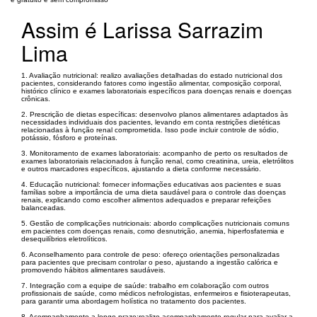
Assim é Larissa Sarrazim
Lima
1. Avaliação nutricional: realizo avaliações detalhadas do estado nutricional dos
pacientes, considerando fatores como ingestão alimentar, composição corporal,
histórico clínico e exames laboratoriais específicos para doenças renais e doenças
crônicas.
2. Prescrição de dietas específicas: desenvolvo planos alimentares adaptados às
necessidades individuais dos pacientes, levando em conta restrições dietéticas
relacionadas à função renal comprometida. Isso pode incluir controle de sódio,
potássio, fósforo e proteínas.
3. Monitoramento de exames laboratoriais: acompanho de perto os resultados de
exames laboratoriais relacionados à função renal, como creatinina, ureia, eletrólitos
e outros marcadores específicos, ajustando a dieta conforme necessário.
4. Educação nutricional: fornecer informações educativas aos pacientes e suas
famílias sobre a importância de uma dieta saudável para o controle das doenças
renais, explicando como escolher alimentos adequados e preparar refeições
balanceadas.
5. Gestão de complicações nutricionais: abordo complicações nutricionais comuns
em pacientes com doenças renais, como desnutrição, anemia, hiperfosfatemia e
desequilíbrios eletrolíticos.
6. Aconselhamento para controle de peso: ofereço orientações personalizadas
para pacientes que precisam controlar o peso, ajustando a ingestão calórica e
promovendo hábitos alimentares saudáveis.
7. Integração com a equipe de saúde: trabalho em colaboração com outros
profissionais de saúde, como médicos nefrologistas, enfermeiros e fisioterapeutas,
para garantir uma abordagem holística no tratamento dos pacientes.
8. Acompanhamento a longo prazo:realizo acompanhamento regular para avaliar a