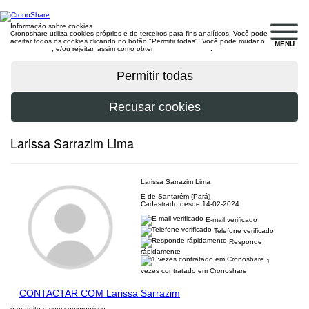
Informação sobre cookies
Cronoshare utiliza cookies próprios e de terceiros para fins analíticos. Você pode
aceitar todos os cookies clicando no botão "Permitir todas". Você pode mudar o
MENU
configuração
, e/ou rejeitar, assim como obter
mais informações
.
Larissa Sarrazim Lima
Larissa Sarrazim Lima
É de Santarém (Pará)
Cadastrado desde 14-02-2024
E-mail verificado
Telefone verificado
Responde
rápidamente
1
vezes contratado em Cronoshare
CONTACTAR COM Larissa Sarrazim
é gratuito e sem compromisso