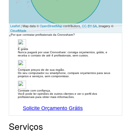
Leaflet
| Map data ©
OpenStreetMap
contributors,
CC-BY-SA
, Imagery ©
CloudMade
¿Por que contratar profissionais da Cronoshare?
É grátis
Nunca pagará por usar Cronoshare: consiga orçamentos, grátis, e
receba o contato de até 4 profissionais, sem custos.
Compare preços de de sua região.
Do seu computador ou smartphone, compare orçamentos para seus
projetos e serviços, sem compromisso.
Contrate com confiança.
Você pode ler opiniões de outros clientes e ver o perfil dos
profissionais para obter mais informacões.
Solicite Orçamento Grátis
Serviços