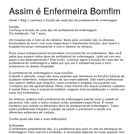
Assim é Enfermeira Bomfim
Home » blog » conheça a função de cada tipo de profissional de enfermagem
Gestão
Conheça a função de cada tipo de profissional de enfermagem
Por maislaudo / há 7 anos
Um hospital não é feito só de médicos. Muito pelo contrário! são os diversos
funcionários do local, com suas respectivas e importantes funções, que fazem o
hospital funcionar corretamente e com o máximo de eficácia.
Entre esses indispensáveis funcionários, encontram-Se os enfermeiros. Mas você
sabia que existem vários tipos de profissional de enfermagem, cada um com seu
papel a ser desempenhado? Pois então, conheça agora a função de cada tipo de
profissional de enfermagem e saiba por que ele é substancial para o bom
andamento do âmbito hospitalar.
O profissional de enfermagem e suas funções
Cuidado e atenção: essas são duas palavras que sintetizam as funções básicas de
qualquer enfermeiro, independente de sua especialidade. São esses profissionais
que sabem, melhor que ninguém, como confortar e amparar um paciente nas
condições por ele apresentadas. Afinal, estar doente não requer somente cuidados
à saúde física, mas à emocional também, exigindo total sensibilização e carinho por
parte dos enfermeiros.
No entanto, embora todo profissional de enfermagem precise zelar e assistir os
pacientes, não cabe a todos realizar certas atividades específicas. É nesse
momento que entram os diferentes tipos de profissional de enfermagem. Todos
esses profissionais integram a equipe de saúde e promovem a saúde nos
diferentes ambientes de cuidado.
Confira quais são elas e suas atribuições!
Enfermeiro
O enfermeiro propriamente dito, é o profissional que está no alto da hierarquia de
enfermagem. Para exercer a profissão, é necessário diploma de curso superior com