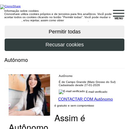
Informação sobre cookies
Cronoshare utiliza cookies próprios e de terceiros para fins analíticos. Você pode
aceitar todos os cookies clicando no botão "Permitir todas". Você pode mudar o
MENU
configuração
, e/ou rejeitar, assim como obter
mais informações
.
Autônomo
Autônomo
É de Campo Grande (Mato Grosso do Sul)
Cadastrado desde 27-01-2026
E-mail verificado
CONTACTAR COM Autônomo
é gratuito e sem compromisso
Assim é
Autônomo