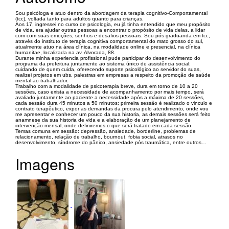
Sou psicóloga e atuo dentro da abordagem da terapia cognitivo-Comportamental
(tcc), voltada tanto para adultos quanto para crianças.
Aos 17, ingressei no curso de psicologia, eu já tinha entendido que meu propósito
de vida, era ajudar outras pessoas a encontrar o propósito de vida delas, a lidar
com com suas emoções, sonhos e desafios pessoais. Sou pós graduanda em tcc,
através do instituto de terapia cognitiva comportamental do mato grosso do sul,
atualmente atuo na área clínica, na modalidade online e presencial, na clínica
humanitae, localizada na av. Alvorada, 88.
Durante minha experiencia profissional pude participar do desenvolvimento do
programa da prefeitura juntamente ao sistema único de assistência social:
cuidando de quem cuida, oferecendo suporte psicológico ao servidor do suas,
realizei projetos em ubs, palestras em empresas a respeito da promoção de saúde
mental ao trabalhador.
Trabalho com a modalidade de psicoterapia breve, dura em torno de 10 a 20
sessões, caso exista a necessidade de acompanhamento por mais tempo, será
avaliado juntamente ao paciente a necessidade após a máxima de 20 sessões,
cada sessão dura 45 minutos a 50 minutos; primeira sessão é realizado o vinculo e
contrato terapêutico, expor as demandas da procura pelo atendimento, onde vou
me apresentar e conhecer um pouco da sua historia, as demais sessões será feito
anamnese da sua historia de vida e a elaboração de um planejamento de
intervenção mensal, onde definiremos o que será tratado em cada sessão.
Temas comuns em sessão: depressão, ansiedade, borderline, problemas de
relacionamento, relação de trabalho, bournout, fobia social, atrasos no
desenvolvimento, síndrome do pânico, ansiedade pós traumática, entre outros…
Imagens