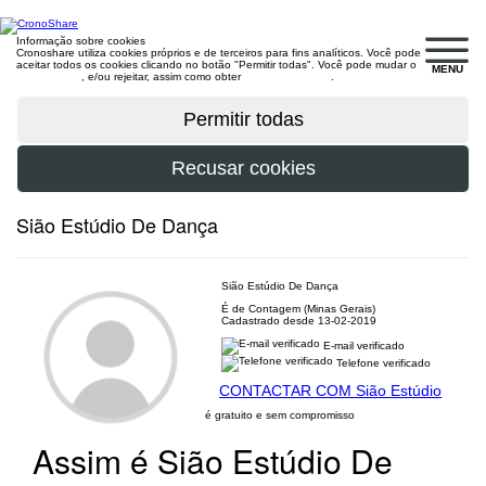
Informação sobre cookies
Cronoshare utiliza cookies próprios e de terceiros para fins analíticos. Você pode
aceitar todos os cookies clicando no botão "Permitir todas". Você pode mudar o
MENU
configuração
, e/ou rejeitar, assim como obter
mais informações
.
Sião Estúdio De Dança
Sião Estúdio De Dança
É de Contagem (Minas Gerais)
Cadastrado desde 13-02-2019
E-mail verificado
Telefone verificado
CONTACTAR COM Sião Estúdio
é gratuito e sem compromisso
Assim é Sião Estúdio De