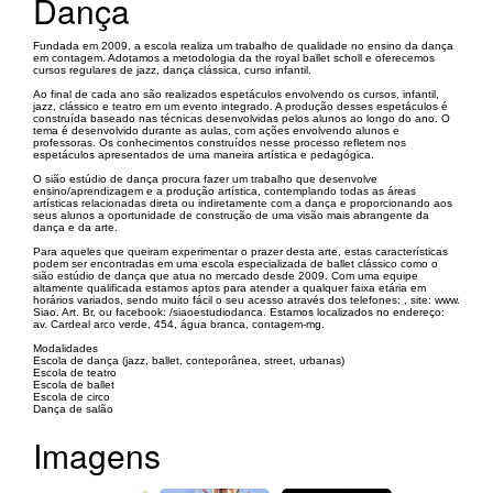
Dança
Fundada em 2009, a escola realiza um trabalho de qualidade no ensino da dança
em contagem. Adotamos a metodologia da the royal ballet scholl e oferecemos
cursos regulares de jazz, dança clássica, curso infantil.
Ao final de cada ano são realizados espetáculos envolvendo os cursos, infantil,
jazz, clássico e teatro em um evento integrado. A produção desses espetáculos é
construída baseado nas técnicas desenvolvidas pelos alunos ao longo do ano. O
tema é desenvolvido durante as aulas, com ações envolvendo alunos e
professoras. Os conhecimentos construídos nesse processo refletem nos
espetáculos apresentados de uma maneira artística e pedagógica.
O sião estúdio de dança procura fazer um trabalho que desenvolve
ensino/aprendizagem e a produção artística, contemplando todas as áreas
artísticas relacionadas direta ou indiretamente com a dança e proporcionando aos
seus alunos a oportunidade de construção de uma visão mais abrangente da
dança e da arte.
Para aqueles que queiram experimentar o prazer desta arte, estas características
podem ser encontradas em uma escola especializada de ballet clássico como o
sião estúdio de dança que atua no mercado desde 2009. Com uma equipe
altamente qualificada estamos aptos para atender a qualquer faixa etária em
horários variados, sendo muito fácil o seu acesso através dos telefones: , site: www.
Siao. Art. Br, ou facebook: /siaoestudiodanca. Estamos localizados no endereço:
av. Cardeal arco verde, 454, água branca, contagem-mg.
Modalidades
Escola de dança (jazz, ballet, conteporânea, street, urbanas)
Escola de teatro
Escola de ballet
Escola de circo
Dança de salão
Imagens