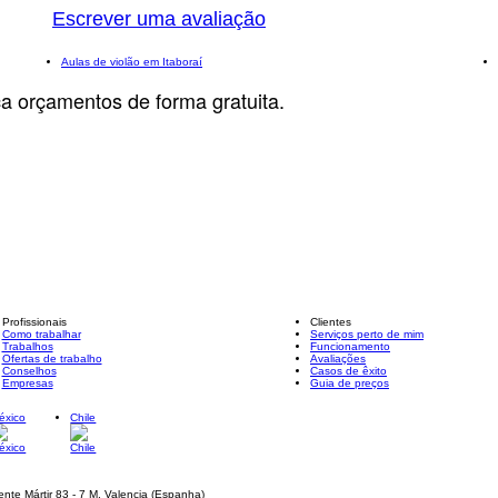
Escrever uma avaliação
Aulas de violão em Itaboraí
ça orçamentos de forma gratuita.
Profissionais
Clientes
Como trabalhar
Serviços perto de mim
Trabalhos
Funcionamento
Ofertas de trabalho
Avaliações
Conselhos
Casos de êxito
Empresas
Guia de preços
éxico
Chile
ente Mártir 83 - 7 M, Valencia (Espanha)