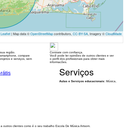
Leaflet
| Map data ©
OpenStreetMap
contributors,
CC-BY-SA
, Imagery ©
CloudMade
sua região.
Contrate com confiança.
 smartphone, compare
Você pode ler opiniões de outros clientes e ver
rojetos e serviços, sem
o perfil dos profissionais para obter mais
informacões.
Serviços
rátis
Aulas e Serviços educacionais:
Música,
a outros clientes como é o seu trabalho Escola De Música Artsom.