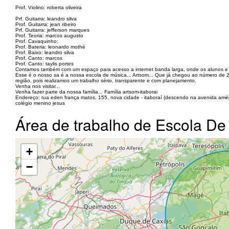
Prof. Violino: roberta oliveira
Prf. Guitarra: leandro silva
Prof. Guitarra: jean ribeiro
Prf. Guitarra: jefferson marques
Prof. Teoria: marcos augusto
Prof. Cavaquinho:
Prof. Bateria: leonardo mothé
Prof. Baixo: leandro silva
Prof. Canto: marcos
Prof. Canto: taylis portes
Contamos também com um espaço para acesso a internet banda larga, onde os alunos e 
Esse é o nosso sa é a nossa escola de música... Artsom... Que já chegou ao número de 
região, pois realizamos um trabalho sério, transparente e com planejamento.
Venha nos visitar...
Venha fazer parte da nossa família... Família artsom-itaborai
Endereço: rua eden frança matos, 155, nova cidade - itaboraí (descendo na avenida amér
colégio menino jesus
Área de trabalho de Escola D
+
−