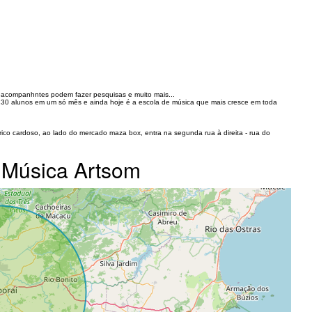
acompanhntes podem fazer pesquisas e muito mais...
230 alunos em um só mês e ainda hoje é a escola de música que mais cresce em toda
ico cardoso, ao lado do mercado maza box, entra na segunda rua à direita - rua do
e Música Artsom