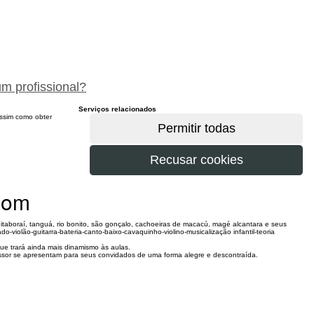
peça um orçamento gratuitamente
um profissional?
Serviços relacionados
 assim como obter
som
itaboraí, tanguá, rio bonito, são gonçalo, cachoeiras de macacú, magé alcantara e seus
-violão-guitarra-bateria-canto-baixo-cavaquinho-violino-musicalização infantil-teoria
e trará ainda mais dinamismo às aulas.
sor se apresentam para seus convidados de uma forma alegre e descontraída.