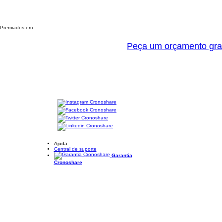
Premiados em
Peça um orçamento gra
Ajuda
Central de suporte
Garantia
Cronoshare