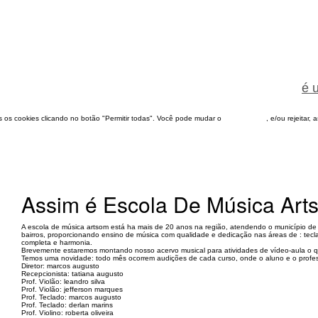
é 
dos os cookies clicando no botão "Permitir todas". Você pode mudar o
configuração
, e/ou rejeitar,
Assim é Escola De Música Art
A escola de música artsom está ha mais de 20 anos na região, atendendo o município de 
bairros, proporcionando ensino de música com qualidade e dedicação nas áreas de : teclado
completa e harmonia.
Brevemente estaremos montando nosso acervo musical para atividades de vídeo-aula o qu
Temos uma novidade: todo mês ocorrem audições de cada curso, onde o aluno e o profes
Diretor: marcos augusto
Recepcionista: tatiana augusto
Prof. Violão: leandro silva
Prof. Violão: jefferson marques
Prof. Teclado: marcos augusto
Prof. Teclado: derlan marins
Prof. Violino: roberta oliveira