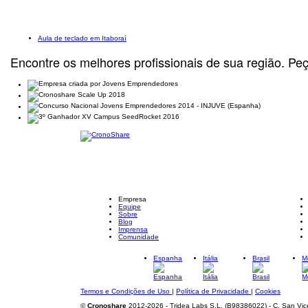
Aula de teclado em Itaboraí
Encontre os melhores profissionais de sua região. Pe
Empresa
Equipe
Sobre
Blog
Imprensa
Comunidade
Espanha
Itália
Brasil
M
Termos e Condições de Uso
|
Política de Privacidade
|
Cookies
©
Cronoshare
2012-2026 - Tridea Labs S.L. (B98386022)
- C. San Vic