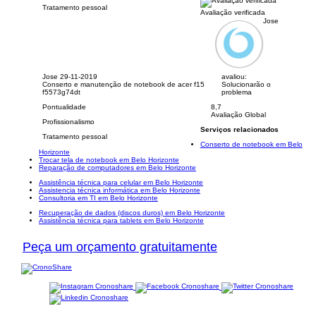
Tratamento pessoal
Avaliação verificada
Jose
Jose
29-11-2019
avaliou:
Conserto e manutenção de notebook de acer f15
Solucionarão o
f5573g74dt
problema
Pontualidade
8,7
Avaliação Global
Profissionalismo
Serviços relacionados
Tratamento pessoal
Conserto de notebook em Belo
Horizonte
Trocar tela de notebook em Belo Horizonte
Reparação de computadores em Belo Horizonte
Assistência técnica para celular em Belo Horizonte
Assistencia técnica informática em Belo Horizonte
Consultoria em TI em Belo Horizonte
Recuperação de dados (discos duros) em Belo Horizonte
Assistência técnica para tablets em Belo Horizonte
Peça um orçamento gratuitamente