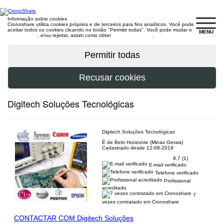
Informação sobre cookies
Cronoshare utiliza cookies próprios e de terceiros para fins analíticos. Você pode
aceitar todos os cookies clicando no botão "Permitir todas". Você pode mudar o
MENU
configuração
, e/ou rejeitar, assim como obter
mais informações
.
Digitech Soluções Tecnológicas
Digitech Soluções Tecnológicas
É de Belo Horizonte (Minas Gerais)
Cadastrado desde 12-08-2019
8,7 (1)
E-mail verificado
Telefone verificado
Profissional
acreditado
7
vezes contratado em Cronoshare
CONTACTAR COM Digitech Soluções