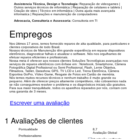
Assistencia Técnica, Design e Tecnologia:
Reparação de videogames |
Outros serviços técnicos de informática | Reparação de celulares e tablets |
Criação de sites | Técnico em informática | Outra ajuda mais avançada
informatica | Reparações e manutenção de computadores
Advocacia, Consultoria e Assessoria:
Consultoria em TI
Empregos
Nos últimos 17 anos, temos fornecido reparos de alta qualidade, para particulares e
clientes corporativos de todo Brasil.
Nossos técnicos de Manutenção têm grande experiência em reparar dispositivos
eletrônicos, diagnosticar falhas e atualizar o software. Nós nos orgulhamos de
efetuar reparos eficientes e profissionais.
Nossa meta é oferecer aos nossos clientes Soluções Tecnológicas avançadas nos
serviços de reparos eletrônicos com ênfase em : Notebook, Smartphone, Câmera
Fotográfica Digital Profissional ou Semi Profissional, Flash, Lente Objetiva,
Filmadora, Tablet, Datashow, GPS, TV LCD e Led, Trena Eletrônica, Câmera
Esportiva GoPro, Vídeo Game, Resgate de Fotos em Cartão de memória.
Nós temos muitos recursos técnicos e nenhum trabalho é muito grande ou
pequeno. Além de oferecer preços altamente competitivos, não cobraremos nada
se não conseguirmos resolver o problema e os diagnósticos iniciais são gratuitos.
Para sua maior tranquilidade, todos os aparelhos reparados por nós, contam com
uma garantia de 3 meses.
Escrever uma avaliação
1 Avaliações de clientes
Pontualidade
8,7
Avaliação Global
Profissionalismo