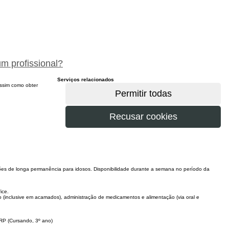
peça um orçamento gratuitamente
um profissional?
Serviços relacionados
 assim como obter
uições de longa permanência para idosos. Disponibilidade durante a semana no período da
ice.
inclusive em acamados), administração de medicamentos e alimentação (via oral e
RP (Cursando, 3º ano)