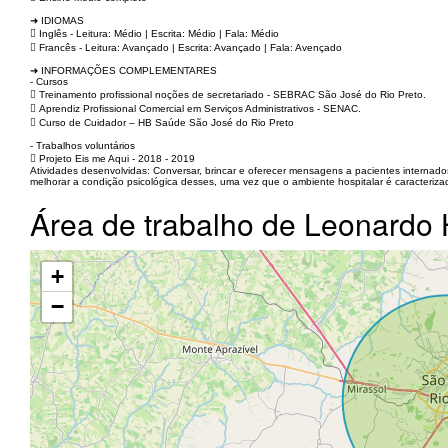
➜ IDIOMAS
 Inglês - Leitura: Médio | Escrita: Médio | Fala: Médio
 Francês - Leitura: Avançado | Escrita: Avançado | Fala: Avençado
➜ INFORMAÇÕES COMPLEMENTARES
- Cursos
 Treinamento profissional noções de secretariado - SEBRAC São José do Rio Preto.
 Aprendiz Profissional Comercial em Serviços Administrativos - SENAC.
 Curso de Cuidador – HB Saúde São José do Rio Preto
- Trabalhos voluntários
 Projeto Eis me Aqui - 2018 - 2019
Atividades desenvolvidas: Conversar, brincar e oferecer mensagens a pacientes interna
melhorar a condição psicológica desses, uma vez que o ambiente hospitalar é caracteriz
Área de trabalho de Leonardo
+
−