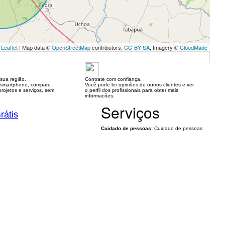
Leaflet
| Map data ©
OpenStreetMap
contributors,
CC-BY-SA
, Imagery ©
CloudMade
sua região.
Contrate com confiança.
 smartphone, compare
Você pode ler opiniões de outros clientes e ver
rojetos e serviços, sem
o perfil dos profissionais para obter mais
informacões.
Serviços
rátis
Cuidado de pessoas:
Cuidado de pessoas