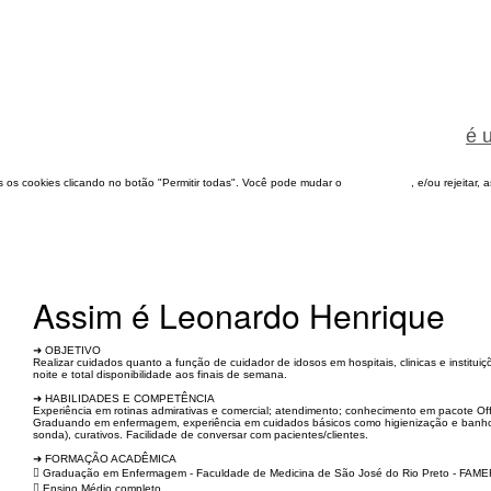
é 
dos os cookies clicando no botão "Permitir todas". Você pode mudar o
configuração
, e/ou rejeitar,
Assim é Leonardo Henrique
➜ OBJETIVO
Realizar cuidados quanto a função de cuidador de idosos em hospitais, clinicas e instit
noite e total disponibilidade aos finais de semana.
➜ HABILIDADES E COMPETÊNCIA
Experiência em rotinas admirativas e comercial; atendimento; conhecimento em pacote Off
Graduando em enfermagem, experiência em cuidados básicos como higienização e banho (
sonda), curativos. Facilidade de conversar com pacientes/clientes.
➜ FORMAÇÃO ACADÊMICA
 Graduação em Enfermagem - Faculdade de Medicina de São José do Rio Preto - FAME
 Ensino Médio completo