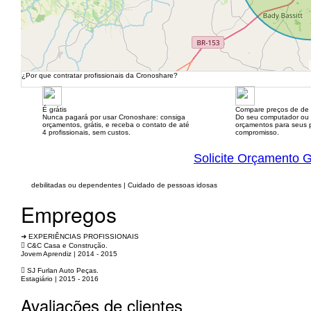
¿Por que contratar profissionais da Cronoshare?
É grátis
Compare preços de de 
Nunca pagará por usar Cronoshare: consiga
Do seu computador ou
orçamentos, grátis, e receba o contato de até
orçamentos para seus p
4 profissionais, sem custos.
compromisso.
Solicite Orçamento G
debilitadas ou dependentes | Cuidado de pessoas idosas
Empregos
➜ EXPERIÊNCIAS PROFISSIONAIS
 C&C Casa e Construção.
Jovem Aprendiz | 2014 - 2015
 SJ Furlan Auto Peças.
Estagiário | 2015 - 2016
Avaliações de clientes