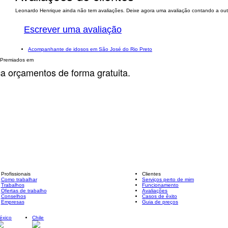
Leonardo Henrique ainda não tem avaliações. Deixe agora uma avaliação contando a outr
Escrever uma avaliação
Acompanhante de idosos em São José do Rio Preto
Premiados em
ça orçamentos de forma gratuita.
Profissionais
Clientes
Como trabalhar
Serviços perto de mim
Trabalhos
Funcionamento
Ofertas de trabalho
Avaliações
Conselhos
Casos de êxito
Empresas
Guia de preços
éxico
Chile