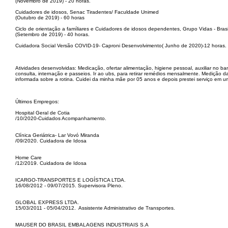
(Novembro de 2019) - 20 horas.
Cuidadores de idosos, Senac Tiradentes/ Faculdade Unimed
(Outubro de 2019) - 60 horas
Ciclo de orientação a famíliares e Cuidadores de idosos dependentes, Grupo Vidas - Brasi
(Setembro de 2019) - 40 horas.
Cuidadora Social Versão COVID-19- Caproni Desenvolvimento( Junho de 2020)-12 horas.
Atividades desenvolvidas: Medicação, ofertar alimentação, higiene pessoal, auxiliar n
consulta, internação e passeios. Ir ao ubs, para retirar remédios mensalmente. Medição da 
informada sobre a rotina. Cuidei da minha mãe por 05 anos e depois prestei serviço em u
Últimos Empregos:
Hospital Geral de Cotia
/10/2020-Cuidados Acompanhamento.
Clínica Geriátrica- Lar Vovó Miranda
/09/2020. Cuidadora de Idosa
Home Care
/12/2019. Cuidadora de Idosa
ICARGO-TRANSPORTES E LOGÍSTICA LTDA.
16/08/2012 - 09/07/2015. Supervisora Pleno.
GLOBAL EXPRESS LTDA.
15/03/2011 - 05/04/2012. Assistente Administrativo de Transportes.
MAUSER DO BRASIL EMBALAGENS INDUSTRIAIS S.A