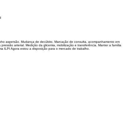
l
o banho aspersão. Mudança de decúbito. Marcação de consulta, acompanhamento em
pressão arterial. Medição da glicemia, mobilização e transferência. Manter a família
ma ILPI Agora estou a disposição para o mercado de trabalho.