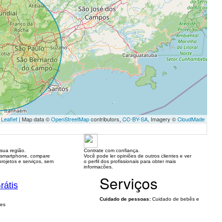
Leaflet
| Map data ©
OpenStreetMap
contributors,
CC-BY-SA
, Imagery ©
CloudMade
sua região.
Contrate com confiança.
 smartphone, compare
Você pode ler opiniões de outros clientes e ver
rojetos e serviços, sem
o perfil dos profissionais para obter mais
informacões.
Serviços
rátis
Cuidado de pessoas:
Cuidado de bebês e
tes