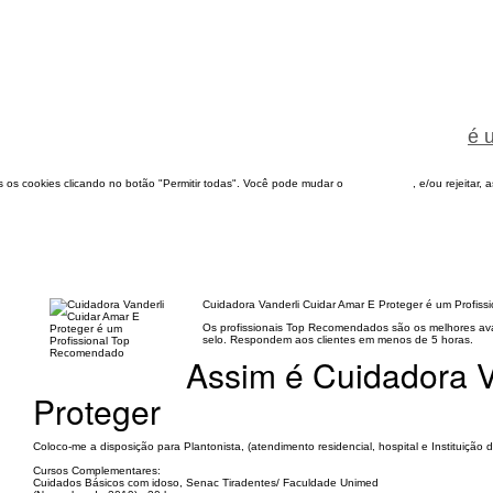
é 
dos os cookies clicando no botão "Permitir todas". Você pode mudar o
configuração
, e/ou rejeitar,
Cuidadora Vanderli Cuidar Amar E Proteger é um Profis
Os profissionais Top Recomendados são os melhores aval
selo. Respondem aos clientes em menos de 5 horas.
Assim é Cuidadora V
Proteger
Coloco-me a disposição para Plantonista, (atendimento residencial, hospital e Instituição
Cursos Complementares:
Cuidados Básicos com idoso, Senac Tiradentes/ Faculdade Unimed