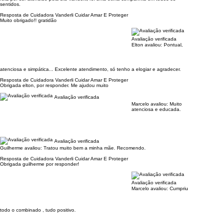
sentidos.
Resposta de Cuidadora Vanderli Cuidar Amar E Proteger
Muito obrigado!! gratidão
Avaliação verificada
Elton avaliou:
Pontual,
atenciosa e simpática... Excelente atendimento, só tenho a elogiar e agradecer.
Resposta de Cuidadora Vanderli Cuidar Amar E Proteger
Obrigada elton, por responder. Me ajudou muito
Avaliação verificada
Marcelo avaliou:
Muito
atenciosa e educada.
Avaliação verificada
Guilherme avaliou:
Tratou muito bem a minha mãe. Recomendo.
Resposta de Cuidadora Vanderli Cuidar Amar E Proteger
Obrigada guilherme por responder!
Avaliação verificada
Marcelo avaliou:
Cumpriu
todo o combinado , tudo positivo.