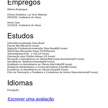
Empregos
Últimos Empregos:
Clínica Geriátrica- Lar Vovó Miranda
/09/2020. Cuidadora de Idosa
Home Care
/12/2019. Cuidadora de Idosa
Estudos
Informática-Instituição Data Brasil
Pacote Ms-Office(120 horas)
Digitação Profissional-Instituição Data Brasil(48 horas)
Telefonista /Recepção-Argos S/C(20horas)
Telemarketing-Acita . e Ind.(14 horas)
Orientação para Crédito-Sebrae (16 horas)
Recepção e Atendimento ao Cliente/Balconista-Senat/Sert(40 horas)
Atendimento Telefônico-Emeritis(08 horas)
Qualidade no Atendimento ao Cliente-ArteVisão(08 horas)
Assistente Administrativo e Comercial-Instituto Foyer(60 horas)
Excelência no Atendimento ao Cliente-Ciesp(08 horas)
Ciclo de Orientação a Familiares e Cuidadores de Idosos Dependentes(40 horas)
Idiomas
Português
Escrever uma avaliação