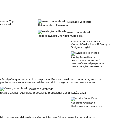
issional Top
Avaliação verificada
omendado
Fabio avaliou:
Excelente
Avaliação verificada
Rogério avaliou:
Atendeu muito bem.
Resposta de Cuidadora
Vanderli Cuidar Amar E Proteger
Obrigada rogério
Avaliação verificada
Gilda avaliou:
Vanderli é
uma profissional preparada
para a função que exerce,
não alguém que procura algo temporário. Presente, cuidadosa, educada, tudo que
precisamos quando estamos debilitados. Muito obrigada por seu atendimento!
Avaliação verificada
Ricardo avaliou:
Atenciosa e excelente profissional Comunicação ativa
Avaliação verificada
Carlos avaliou:
Fiquei muito
feliz por ser atendido pela sra Vanderli, foi uma ótima companhia em todos os