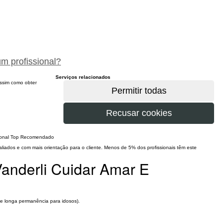
peça um orçamento gratuitamente
um profissional?
Serviços relacionados
 assim como obter
sional Top Recomendado
iados e com mais orientação para o cliente. Menos de 5% dos profissionais têm este
anderli Cuidar Amar E
 de longa permanência para idosos).