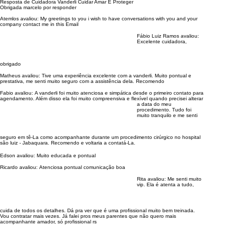
Resposta de Cuidadora Vanderli Cuidar Amar E Proteger
Obrigada marcelo por responder
Atemlos avaliou:
My greetings to you i wish to have conversations with you and your
company contact me in this Email
Fábio Luiz Ramos avaliou:
Excelente cuidadora,
obrigado
Matheus avaliou:
Tive uma experiência excelente com a vanderli. Muito pontual e
prestativa, me senti muito seguro com a assistência dela. Recomendo
Fabio avaliou:
A vanderli foi muito atenciosa e simpática desde o primeiro contato para
agendamento. Além disso ela foi muito compreensiva e flexível quando precisei alterar
a data do meu
procedimento. Tudo foi
muito tranquilo e me senti
seguro em tê-La como acompanhante durante um procedimento cirúrgico no hospital
são luiz - Jabaquara. Recomendo e voltaria a contatá-La.
Edson avaliou:
Muito educada e pontual
Ricardo avaliou:
Atenciosa pontual comunicação boa
Rita avaliou:
Me senti muito
vip. Ela é atenta a tudo,
cuida de todos os detalhes. Dá pra ver que é uma profissional muito bem treinada.
Vou contratar mais vezes. Já falei pros meus parentes que não quero mais
acompanhante amador, só profissional rs