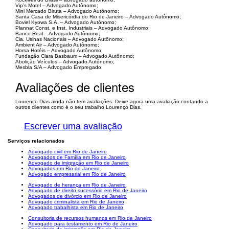
Vip’s Motel – Advogado Autônomo;
Mini Mercado Biruta – Advogado Autônomo;
Santa Casa de Misericórdia do Rio de Janeiro – Advogado Autônomo;
Boviel Kyowa S.A. – Advogado Autônomo;
Plannat Const. e Inst. Industriais – Advogado Autônomo;
Banco Real – Advogado Autônomo;
Cia. Usinas Nacionais – Advogado Autônomo;
Ambient Air – Advogado Autônomo;
Horsa Hotéis – Advogado Autônomo;
Fundação Clara Basbaum – Advogado Autônomo;
Abolição Veículos – Advogado Autônomo;
Mesbla S/A – Advogado Empregado;
Avaliações de clientes
Lourenço Dias ainda não tem avaliações. Deixe agora uma avaliação contando a
outros clientes como é o seu trabalho Lourenço Dias.
Escrever uma avaliação
Serviços relacionados
Advogado civil em Rio de Janeiro
Advogados de Família em Rio de Janeiro
Advogado de imigração em Rio de Janeiro
Advogados em Rio de Janeiro
Advogado empresarial em Rio de Janeiro
Advogado de herança em Rio de Janeiro
Advogado de direito sucessório em Rio de Janeiro
Advogados de divórcio em Rio de Janeiro
Advogado criminalista em Rio de Janeiro
Advogado trabalhista em Rio de Janeiro
Consultoria de recursos humanos em Rio de Janeiro
Advogado para testamento em Rio de Janeiro