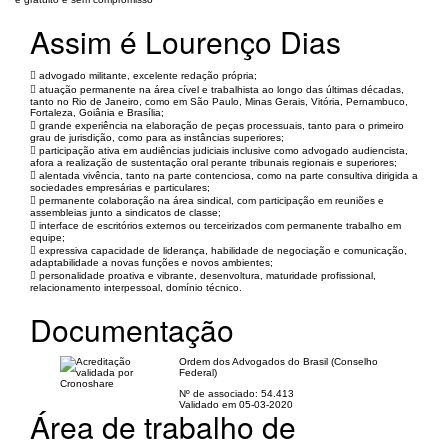
Assim é Lourenço Dias
 advogado militante, excelente redação própria;
 atuação permanente na área cível e trabalhista ao longo das últimas décadas,
tanto no Rio de Janeiro, como em São Paulo, Minas Gerais, Vitória, Pernambuco,
Fortaleza, Goiânia e Brasília;
 grande experiência na elaboração de peças processuais, tanto para o primeiro
grau de jurisdição, como para as instâncias superiores;
 participação ativa em audiências judiciais inclusive como advogado audiencista,
afora a realização de sustentação oral perante tribunais regionais e superiores;
 alentada vivência, tanto na parte contenciosa, como na parte consultiva dirigida a
sociedades empresárias e particulares;
 permanente colaboração na área sindical, com participação em reuniões e
assembleias junto a sindicatos de classe;
 interface de escritórios externos ou terceirizados com permanente trabalho em
equipe;
 expressiva capacidade de liderança, habilidade de negociação e comunicação,
adaptabilidade a novas funções e novos ambientes;
 personalidade proativa e vibrante, desenvoltura, maturidade profissional,
relacionamento interpessoal, domínio técnico.
Documentação
Ordem dos Advogados do Brasil (Conselho
Federal)
Nº de associado: 54.413
Validado em 05-03-2020
Área de trabalho de