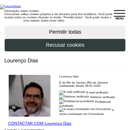
Informação sobre cookies
Cronoshare utiliza cookies próprios e de terceiros para fins analíticos. Você pode
aceitar todos os cookies clicando no botão "Permitir todas". Você pode mudar o
MENU
configuração
, e/ou rejeitar, assim como obter
mais informações
.
Lourenço Dias
Lourenço Dias
É de Rio de Janeiro (Rio de Janeiro)
Cadastrado desde 08-01-2020
E-mail verificado
Telefone verificado
Profissional
acreditado
4
vezes contratado em Cronoshare
CONTACTAR COM Lourenço Dias
é gratuito e sem compromisso