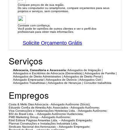
Compare preços de de sua região.
Do seu computador ou smartphone, compare orçamentos para seus
projetos e serviços, sem compromisso.
Contrate com confiança.
Você pode ler opiniões de outros clientes e ver o perfil dos
profissionais para obter mais informacões.
Solicite Orçamento Grátis
Serviços
Advocacia, Consultoria e Assessoria:
Advogados de Imigração |
Advogados e Escritórios de Advocacia (Generalista) | Advogados de Família |
Advogados de Direito Administrativo | Advogados de Direito Penal |
Advogado Empresarial | Advogados de Divórcio | Advogados Civil |
Advogados Trabalhistas | Advogados de Heranças | Consultor trabalhista
Empregos
Costa & Mello Dias Advocacia - Advogado Autônomo (Sócio);
Eduardo Corrêa de Almeida Adv. Associados - Advogado Autônomo;
Viva Construções e Implantações Hoteleiras Ltda. - Advogado Autônomo;
BSI do Brasil Ltda. – Advogado Autônomo/ Audiencista;
PMD Marketing Group – Advogado Autônomo;
Ebid Editora Páginas Amarelas Ltda. – Advogado Empregado;
Plannat Construções e Instalações Industriais Ltda.
Sindicato Nacional dos Aeronautas – Advogado Empregado;
Rockwell do Brasil – advogado autônomo;