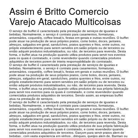
Assim é Britto Comercio
Varejo Atacado Multicoisas
O serviço de buffet é caracterizado pela prestação de serviços de iguarias e
bebidas. Normalmente, o serviço é contrato para casamentos, formaturas,
aniversários, coquetéis, coffee break’s, festas em gerais e outras reuniões. O buffet
pode atuar na produção de seus próprios pratos, como bolos, doces, jantares,
almoços, salgados em geral, sanduíches, pratos quentes e frios, entre outros, no
próprio estabelecimento para serem servidos em salão próprio ou de terceiros ou
então adquirir produtos industrializados, ou não, de terceiros para revenda. Desta
forma, o buffet atua na produção quando utiliza produtos para servir nos eventos
para os quais é contratado, e como revendedor quando comercializa produtos
adquiridos de terceiros porem de inteira responsabilidade do contratado.
O serviço de buffet é caracterizado pela prestação de serviços de iguarias e
bebidas. Normalmente, o serviço é contrato para casamentos, formaturas,
aniversários, coquetéis, coffee break’s, festas em gerais e outras reuniões. O buffet
pode atuar na produção de seus próprios pratos, como bolos, doces, jantares,
almoços, salgados em geral, sanduíches, pratos quentes e frios, entre outros, no
próprio estabelecimento para serem servidos em salão próprio ou de terceiros ou
então adquirir produtos industrializados, ou não, de terceiros para revenda. Desta
forma, o buffet atua na produção quando utiliza produtos de sua própria fabricação
para servir nos eventos para os quais é contratado, e como revendedor quando
comercializa produtos adquiridos de terceiros. Sendo assim, as empresas buffet
atua na prestação de serviços.
O serviço de buffet é caracterizado pela prestação de serviços de iguarias e
bebidas. Normalmente, o serviço é contrato para casamentos, formaturas,
aniversários, coquetéis, coffee break’s, festas em gerais e outras reuniões. O buffet
pode atuar na produção de seus próprios pratos, como bolos, doces, jantares,
almoços, salgados em geral, sanduíches, pratos quentes e frios, entre outros, no
próprio estabelecimento para serem servidos em salão próprio ou de terceiros ou
então adquirir produtos industrializados, ou não, de terceiros para revenda. Desta
forma, o buffet atua na produção quando utiliza produtos de sua própria fabricação
para servir nos eventos para os quais é contratado, e como revendedor quando
comercializa produtos adquiridos de terceiros. Garçom para servir pratos alem de
bebidas , com vasta experiencia em vinhos , drinques, queijos alem de. Barman ou