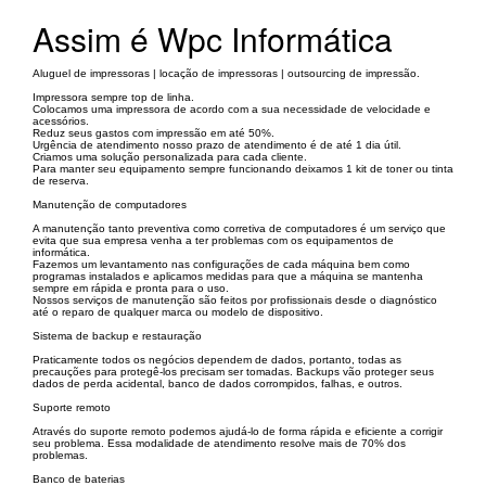
Assim é Wpc Informática
Aluguel de impressoras | locação de impressoras | outsourcing de impressão.
Impressora sempre top de linha.
Colocamos uma impressora de acordo com a sua necessidade de velocidade e
acessórios.
Reduz seus gastos com impressão em até 50%.
Urgência de atendimento nosso prazo de atendimento é de até 1 dia útil.
Criamos uma solução personalizada para cada cliente.
Para manter seu equipamento sempre funcionando deixamos 1 kit de toner ou tinta
de reserva.
Manutenção de computadores
A manutenção tanto preventiva como corretiva de computadores é um serviço que
evita que sua empresa venha a ter problemas com os equipamentos de
informática.
Fazemos um levantamento nas configurações de cada máquina bem como
programas instalados e aplicamos medidas para que a máquina se mantenha
sempre em rápida e pronta para o uso.
Nossos serviços de manutenção são feitos por profissionais desde o diagnóstico
até o reparo de qualquer marca ou modelo de dispositivo.
Sistema de backup e restauração
Praticamente todos os negócios dependem de dados, portanto, todas as
precauções para protegê-los precisam ser tomadas. Backups vão proteger seus
dados de perda acidental, banco de dados corrompidos, falhas, e outros.
Suporte remoto
Através do suporte remoto podemos ajudá-lo de forma rápida e eficiente a corrigir
seu problema. Essa modalidade de atendimento resolve mais de 70% dos
problemas.
Banco de baterias