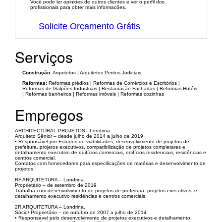
Você pode ler opiniões de outros clientes e ver o perfil dos
profissionais para obter mais informacões.
Solicite Orçamento Grátis
Serviços
Construção:
Arquitetos | Arquitetos Peritos Judiciais
Reformas:
Reformas prédios | Reformas de Comércios e Escritórios |
Reformas de Galpões Industriais | Restauração Fachadas | Reformas Hotéis
| Reformas banheiros | Reformas imóveis | Reformas cozinhas
Empregos
ARCHITECTURAL PROJETOS– Londrina.
Arquiteto Sênior – desde julho de 2014 a julho de 2019
• Responsável por Estudos de viabilidades, desenvolvimento de projetos de
prefeitura, projetos executivos, compatibilização de projetos completares e
detalhamento executivo de edifícios comerciais, edifícios residenciais, residências e
centros comercial.
Contatos com fornecedores para especificações de matérias e desenvolvimento de
projetos.
RF ARQUITETURA – Londrina.
Proprietário – de setembro de 2019
Trabalha com desenvolvimento de projetos de prefeitura, projetos executivos, e
detalhamento executivo residências e centros comerciais.
2R ARQUITETURA – Londrina.
Sócio/ Proprietário – de outubro de 2007 a julho de 2014
• Responsável pelo desenvolvimento de projetos executivos e detalhamento