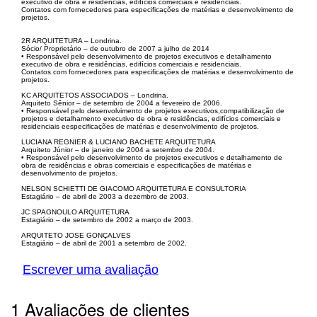
executivo de obra e residências, edifícios comerciais e residenciais.
Contatos com fornecedores para especificações de matérias e desenvolvimento de
projetos.
2R ARQUITETURA – Londrina.
Sócio/ Proprietário – de outubro de 2007 a julho de 2014
• Responsável pelo desenvolvimento de projetos executivos e detalhamento
executivo de obra e residências, edifícios comerciais e residenciais.
Contatos com fornecedores para especificações de matérias e desenvolvimento de
projetos.
KC ARQUITETOS ASSOCIADOS – Londrina.
Arquiteto Sênior – de setembro de 2004 a fevereiro de 2006.
• Responsável pelo desenvolvimento de projetos executivos,compatibilização de
projetos e detalhamento executivo de obra e residências, edifícios comerciais e
residenciais eespecificações de matérias e desenvolvimento de projetos.
LUCIANA REGNIER & LUCIANO BACHETE ARQUITETURA
Arquiteto Júnior – de janeiro de 2004 a setembro de 2004.
• Responsável pelo desenvolvimento de projetos executivos e detalhamento de
obra de residências e obras comerciais e especificações de matérias e
desenvolvimento de projetos.
NELSON SCHIETTI DE GIACOMO ARQUITETURA E CONSULTORIA
Estagiário – de abril de 2003 a dezembro de 2003.
JC SPAGNOULO ARQUITETURA
Estagiário – de setembro de 2002 a março de 2003.
ARQUITETO JOSE GONÇALVES
Estagiário – de abril de 2001 a setembro de 2002.
Escrever uma avaliação
1 Avaliações de clientes