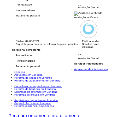
Pontualidade
10
Avaliação Global
Profissionalismo
Tratamento pessoal
Avaliação verificada
Elielton
02-03-2021
Elielton avaliou:
Arquiteto para projeto de reforma, legalizar projetos
Satisfeito com
indicação,
profissional competente!
Pontualidade
10
Avaliação Global
Profissionalismo
Serviços relacionados
Tratamento pessoal
Arquitetura de interiores em
Londrina
Arquitetos em Londrina
Reforma de casas em Londrina
Reforma de apartamento em Londrina
Consultoria de arquitetura em Londrina
Reforma de banheiro em Londrina
Empresas de reformas em Londrina
Reformas de imóveis em Londrina
Arquitetura corporativa em Londrina
Arquiteto técnico em Londrina
Reforma residencial em Londrina
Peça um orçamento gratuitamente