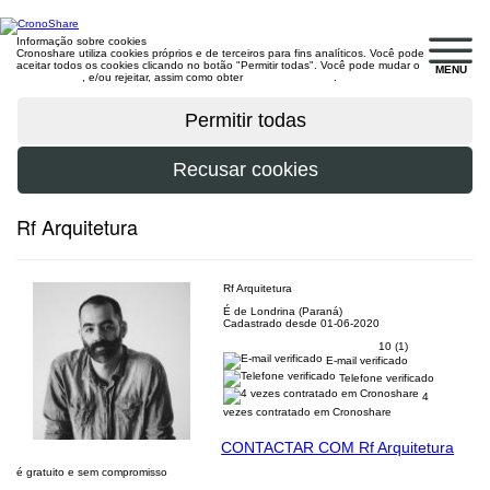
Informação sobre cookies
Cronoshare utiliza cookies próprios e de terceiros para fins analíticos. Você pode
aceitar todos os cookies clicando no botão "Permitir todas". Você pode mudar o
MENU
configuração
, e/ou rejeitar, assim como obter
mais informações
.
Rf Arquitetura
Rf Arquitetura
É de Londrina (Paraná)
Cadastrado desde 01-06-2020
10 (1)
E-mail verificado
Telefone verificado
4
vezes contratado em Cronoshare
CONTACTAR COM Rf Arquitetura
é gratuito e sem compromisso